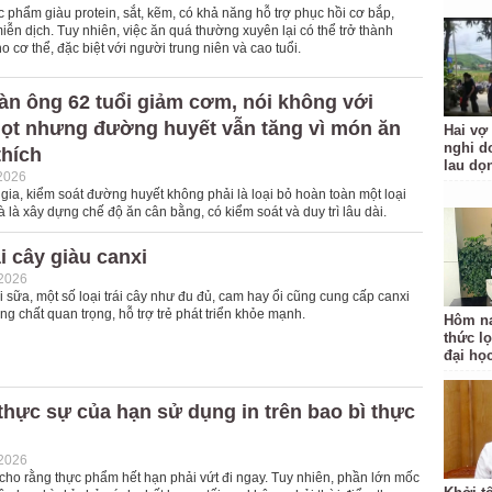
ực phẩm giàu protein, sắt, kẽm, có khả năng hỗ trợ phục hồi cơ bắp,
ễn dịch. Tuy nhiên, việc ăn quá thường xuyên lại có thể trở thành
 cơ thể, đặc biệt với người trung niên và cao tuổi.
àn ông 62 tuổi giảm cơm, nói không với
ọt nhưng đường huyết vẫn tăng vì món ăn
Hai vợ
nghi do
thích
lau dọ
2026
ia, kiểm soát đường huyết không phải là loại bỏ hoàn toàn một loại
là xây dựng chế độ ăn cân bằng, có kiểm soát và duy trì lâu dài.
ái cây giàu canxi
-2026
oài sữa, một số loại trái cây như đu đủ, cam hay ổi cũng cung cấp canxi
g chất quan trọng, hỗ trợ trẻ phát triển khỏe mạnh.
Hôm na
thức lọ
đại họ
thực sự của hạn sử dụng in trên bao bì thực
-2026
cho rằng thực phẩm hết hạn phải vứt đi ngay. Tuy nhiên, phần lớn mốc