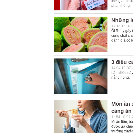
thời gian in 
phẩm hỏng.
Những lợ
17:16 15-07
Ổi Ruby gây 
cùng chất ch
đánh giá có l
3 điều c
14:04 13-07
Làm điều này 
nắng nóng.
Món ăn 
càng ăn 
11:54 10-07-
Mì ăn liền, b
được ưa chuộ
thường xuyên