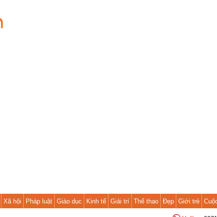
Xã hội
Pháp luật
Giáo dục
Kinh tế
Giải trí
Thể thao
Đẹp
Giới trẻ
Cuộ