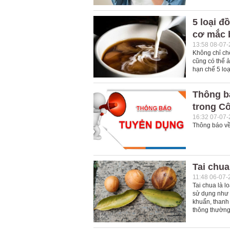
5 loại đ
cơ mắc 
13:58 08-07
Không chỉ ch
cũng có thể 
hạn chế 5 lo
Thông b
trong C
16:32 07-07
Thông báo về
Tai chua
11:48 06-07-
Tai chua là l
sử dụng như m
khuẩn, thanh 
thông thường