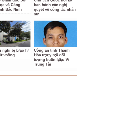
ố Giám đốc Sở
Chủ tịch Quốc hội ký
ọc và Công
ban hành các nghị
ỉnh Bắc Ninh
quyết về công tác nhân
sự
ai nghi bị b/ạo h/
Công an tỉnh Thanh
/ử vo//ng
Hóa tr;u;y n;ã đối
tượng buôn l;ậ;u Vi
Trung Tài