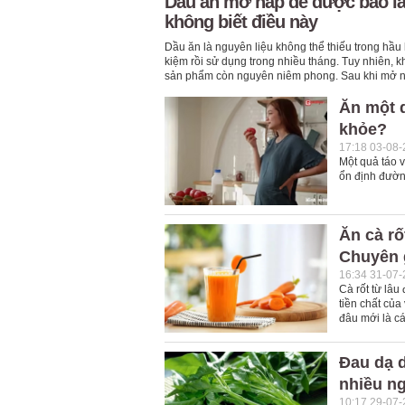
Dầu ăn mở nắp để được bao lâ
không biết điều này
Dầu ăn là nguyên liệu không thể thiếu trong hầu 
kiệm rồi sử dụng trong nhiều tháng. Tuy nhiên, k
sản phẩm còn nguyên niêm phong. Sau khi mở nắ
Ăn một q
khỏe?
17:18 03-08
Một quả táo v
ổn định đườn
Ăn cà r
Chuyên g
16:34 31-07
Cà rốt từ lâu
tiền chất của
đâu mới là c
Đau dạ 
nhiều n
10:17 29-07