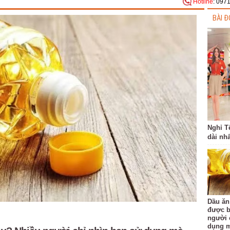
Hotline
: 097
BÀI Đ
Nghỉ T
dài nhấ
Dầu ăn
được b
người 
dụng m