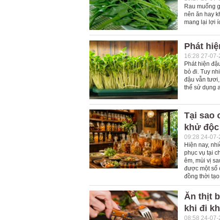
Rau muống gi
nên ăn hay kh
mang lại lợi 
Phát hiệ
16:28 27-07
Phát hiện đậ
bỏ đi. Tuy n
đậu vẫn tươi
thể sử dụng a
Tại sao 
khử độc 
09:28 24-07
Hiện nay, nh
phục vụ tại 
êm, mùi vị sa
được một số 
đồng thời tạ
Ăn thịt 
khi đi k
08:58 24-07