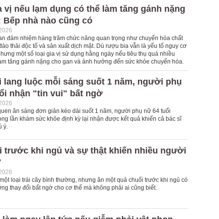
ia vị nếu lạm dụng có thể làm tăng gánh nặng
: Bếp nhà nào cũng có
-2026
an đảm nhiệm hàng trăm chức năng quan trọng như chuyển hóa chất
ào thải độc tố và sản xuất dịch mật. Dù rượu bia vẫn là yếu tố nguy cơ
hưng một số loại gia vị sử dụng hằng ngày nếu tiêu thụ quá nhiều
làm tăng gánh nặng cho gan và ảnh hưởng đến sức khỏe chuyển hóa.
 lang luộc mỗi sáng suốt 1 năm, người phụ
ổi nhận "tin vui" bất ngờ
-2026
 quen ăn sáng đơn giản kéo dài suốt 1 năm, người phụ nữ 64 tuổi
ong lần khám sức khỏe định kỳ lại nhận được kết quả khiến cả bác sĩ
 ý.
 trước khi ngủ và sự thật khiến nhiều người
'
-2026
một loại trái cây bình thường, nhưng ăn một quả chuối trước khi ngủ có
ững thay đổi bất ngờ cho cơ thể mà không phải ai cũng biết.