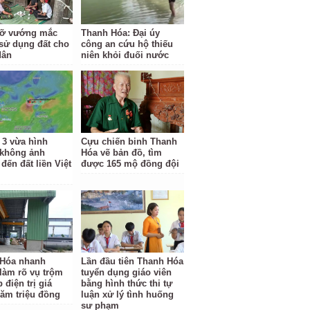
gỡ vướng mắc
Thanh Hóa: Đại úy
sử dụng đất cho
công an cứu hộ thiếu
dân
niên khỏi đuối nước
 3 vừa hình
Cựu chiến binh Thanh
 không ảnh
Hóa vẽ bản đồ, tìm
đến đất liền Việt
được 165 mộ đồng đội
Hóa nhanh
Lần đầu tiên Thanh Hóa
làm rõ vụ trộm
tuyển dụng giáo viên
 điện trị giá
bằng hình thức thi tự
răm triệu đồng
luận xử lý tình huống
sư phạm