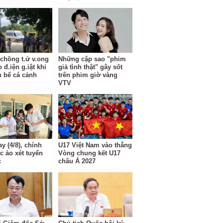
 chồng t.ử v.ong
Những cặp sao "phim
 đ.iện g.iật khi
giả tình thật" gây sốt
n bể cá cảnh
trên phim giờ vàng
VTV
y (4/8), chính
U17 Việt Nam vào thẳng
c ảo xét tuyển
Vòng chung kết U17
c
châu Á 2027