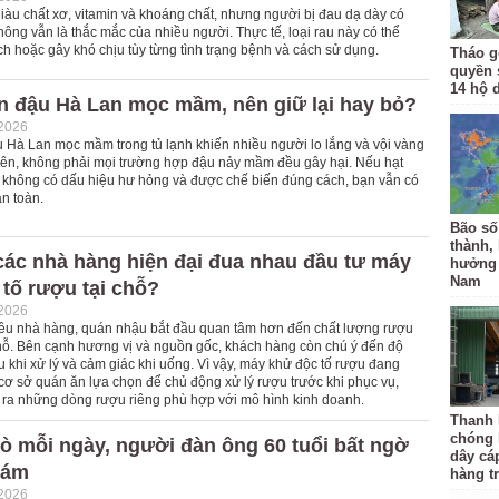
àu chất xơ, vitamin và khoáng chất, nhưng người bị đau dạ dày có
ông vẫn là thắc mắc của nhiều người. Thực tế, loại rau này có thể
ích hoặc gây khó chịu tùy từng tình trạng bệnh và cách sử dụng.
Tháo 
quyền 
14 hộ 
n đậu Hà Lan mọc mầm, nên giữ lại hay bỏ?
-2026
u Hà Lan mọc mầm trong tủ lạnh khiến nhiều người lo lắng và vội vàng
hiên, không phải mọi trường hợp đậu nảy mầm đều gây hại. Nếu hạt
, không có dấu hiệu hư hỏng và được chế biến đúng cách, bạn vẫn có
n toàn.
Bão số
thành,
các nhà hàng hiện đại đua nhau đầu tư máy
hưởng 
Nam
tố rượu tại chỗ?
-2026
iều nhà hàng, quán nhậu bắt đầu quan tâm hơn đến chất lượng rượu
chỗ. Bên cạnh hương vị và nguồn gốc, khách hàng còn chú ý đến độ
u khi xử lý và cảm giác khi uống. Vì vậy, máy khử độc tố rượu đang
cơ sở quán ăn lựa chọn để chủ động xử lý rượu trước khi phục vụ,
o ra những dòng rượu riêng phù hợp với mô hình kinh doanh.
Thanh 
chóng 
bò mỗi ngày, người đàn ông 60 tuổi bất ngờ
dây cáp
hám
hàng t
-2026