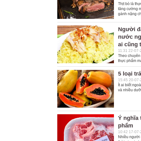
Thịt bò là th
tăng cường mi
gánh nặng cho
Người đ
nước ng
ai cũng 
11:31 22-07-
Theo chuyên g
thực phẩm mà 
5 loại tr
15:45 20-07
Ít ai biết ng
và nhiều dưỡn
Ý nghĩa 
phẩm
10:42 17-07
Nhiều người 