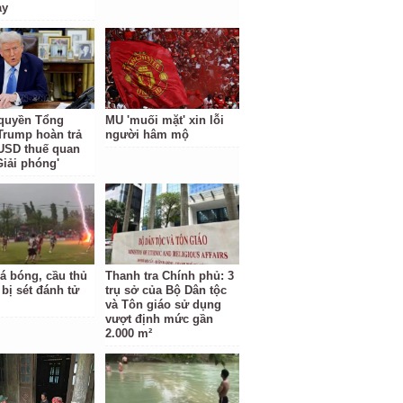
ày
quyền Tổng
MU 'muối mặt' xin lỗi
Trump hoàn trả
người hâm mộ
 USD thuế quan
Giải phóng'
á bóng, cầu thủ
Thanh tra Chính phủ: 3
 bị sét đánh tử
trụ sở của Bộ Dân tộc
và Tôn giáo sử dụng
vượt định mức gần
2.000 m²