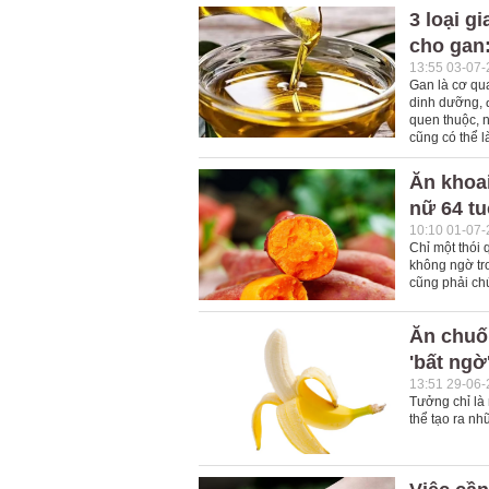
3 loại g
cho gan
13:55 03-07
Gan là cơ qu
dinh dưỡng, đ
quen thuộc, n
cũng có thể 
Ăn khoai
nữ 64 tu
10:10 01-07
Chỉ một thói
không ngờ tr
cũng phải chú
Ăn chuối
'bất ngờ
13:51 29-06
Tưởng chỉ là 
thể tạo ra nh