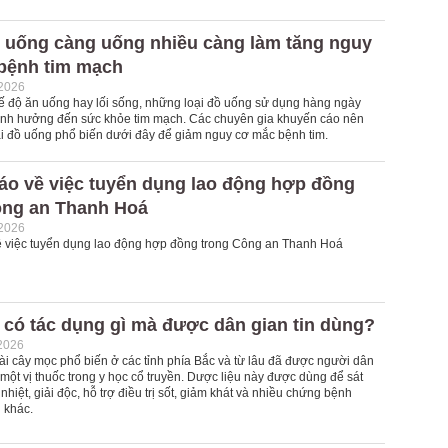
ồ uống càng uống nhiều càng làm tăng nguy
bệnh tim mạch
-2026
ế độ ăn uống hay lối sống, những loại đồ uống sử dụng hàng ngày
ảnh hưởng đến sức khỏe tim mạch. Các chuyên gia khuyến cáo nên
ại đồ uống phổ biến dưới đây để giảm nguy cơ mắc bệnh tim.
áo về việc tuyển dụng lao động hợp đồng
ông an Thanh Hoá
-2026
 việc tuyển dụng lao động hợp đồng trong Công an Thanh Hoá
 có tác dụng gì mà được dân gian tin dùng?
2026
oài cây mọc phổ biến ở các tỉnh phía Bắc và từ lâu đã được người dân
ột vị thuốc trong y học cổ truyền. Dược liệu này được dùng để sát
nhiệt, giải độc, hỗ trợ điều trị sốt, giảm khát và nhiều chứng bệnh
 khác.