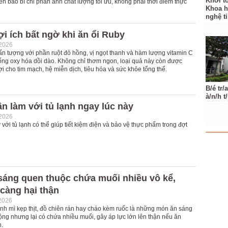
Khởi t
trên bao bì chỉ phản ánh chất lượng tối ưu, không phải thời điểm thực
Khoa h
nghệ t
i ích bất ngờ khi ăn ổi Ruby
-2026
ấn tượng với phần ruột đỏ hồng, vị ngọt thanh và hàm lượng vitamin C
ống oxy hóa dồi dào. Không chỉ thơm ngon, loại quả này còn được
ợi cho tim mạch, hệ miễn dịch, tiêu hóa và sức khỏe tổng thể.
B/é tr/
à/n/h t
ần làm với tủ lạnh ngay lúc này
-2026
với tủ lạnh có thể giúp tiết kiệm điện và bảo vệ thực phẩm trong đợt
sáng quen thuộc chứa muối nhiều vô kể,
càng hại thận
2026
ánh mì kẹp thịt, đồ chiên rán hay cháo kèm ruốc là những món ăn sáng
ng nhưng lại có chứa nhiều muối, gây áp lực lớn lên thận nếu ăn
.