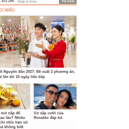
1.353.286
ỌC NHIỀU
ết Nguyên đán 2027: Đề xuất 2 phương án,
t lên tới 10 ngày liên tiếp
 mở nắp để
Vợ sắp cưới của
ao lâu? Nhiều
Ronaldo đáp trả
chỉ nhìn hạn sử
à không biết