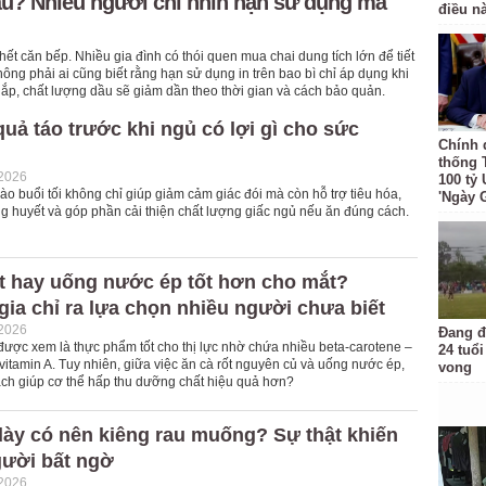
u? Nhiều người chỉ nhìn hạn sử dụng mà
điều n
hết căn bếp. Nhiều gia đình có thói quen mua chai dung tích lớn để tiết
hông phải ai cũng biết rằng hạn sử dụng in trên bao bì chỉ áp dụng khi
p, chất lượng dầu sẽ giảm dần theo thời gian và cách bảo quản.
uả táo trước khi ngủ có lợi gì cho sức
Chính 
thống 
-2026
100 tỷ
ào buổi tối không chỉ giúp giảm cảm giác đói mà còn hỗ trợ tiêu hóa,
'Ngày 
g huyết và góp phần cải thiện chất lượng giấc ngủ nếu ăn đúng cách.
ốt hay uống nước ép tốt hơn cho mắt?
ia chỉ ra lựa chọn nhiều người chưa biết
-2026
Đang đ
 được xem là thực phẩm tốt cho thị lực nhờ chứa nhiều beta-carotene –
24 tuổi
 vitamin A. Tuy nhiên, giữa việc ăn cà rốt nguyên củ và uống nước ép,
vong
ách giúp cơ thể hấp thu dưỡng chất hiệu quả hơn?
dày có nên kiêng rau muống? Sự thật khiến
gười bất ngờ
-2026