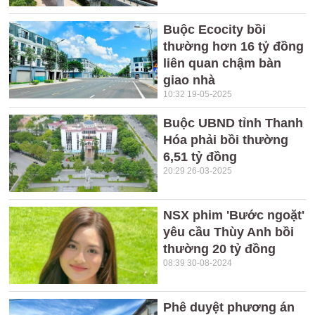
Buộc Ecocity bồi
thường hơn 16 tỷ đồng
liên quan chậm bàn
giao nhà
10:32 19-05-2025
Buộc UBND tỉnh Thanh
Hóa phải bồi thường
6,51 tỷ đồng
20:29 26-03-2025
NSX phim 'Bước ngoặt'
yêu cầu Thùy Anh bồi
thường 20 tỷ đồng
08:39 30-08-2024
Phê duyệt phương án