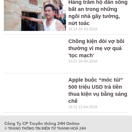
Hàng trăm hộ dân sống
bất an trong những
ngôi nhà gãy tường,
nứt toác
14:14 26-10-2018
Chồng kiện đòi vợ bồi
thường vì mẹ vợ quá
'tọc mạch'
10:21 18-04-2018
Apple buộc “móc túi”
500 triệu USD trả tiền
thua kiện vụ bằng sáng
chế
16:12 12-04-2018
Công Ty CP Truyền thông 24H Online
®
TRANG THÔNG TIN ĐIỆN TỬ THANH HOÁ 24H