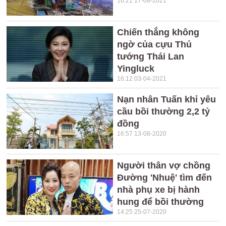
16:21 17-08-2021
Chiến thắng không
ngờ của cựu Thủ
tướng Thái Lan
Yingluck
16:12 03-04-2021
Nạn nhân Tuấn khỉ yêu
cầu bồi thường 2,2 tỷ
đồng
16:57 13-08-2020
Người thân vợ chồng
Đường 'Nhuệ' tìm đến
nhà phụ xe bị hành
hung để bồi thường
14:25 25-07-2020