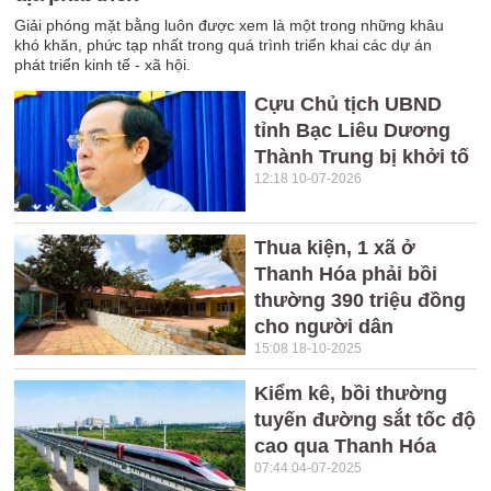
Giải phóng mặt bằng luôn được xem là một trong những khâu
khó khăn, phức tạp nhất trong quá trình triển khai các dự án
phát triển kinh tế - xã hội.
Cựu Chủ tịch UBND
tỉnh Bạc Liêu Dương
Thành Trung bị khởi tố
12:18 10-07-2026
Thua kiện, 1 xã ở
Thanh Hóa phải bồi
thường 390 triệu đồng
cho người dân
15:08 18-10-2025
Kiểm kê, bồi thường
tuyến đường sắt tốc độ
cao qua Thanh Hóa
07:44 04-07-2025