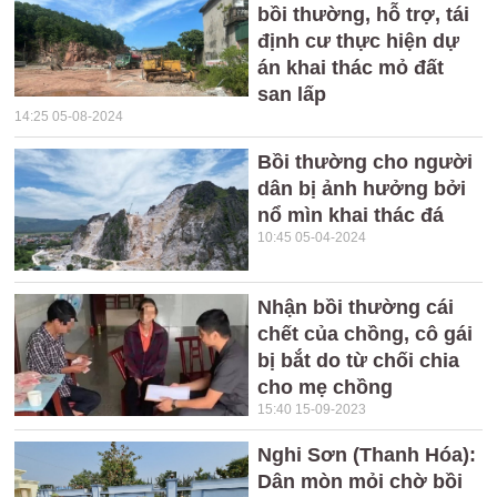
bồi thường, hỗ trợ, tái
định cư thực hiện dự
án khai thác mỏ đất
san lấp
14:25 05-08-2024
Bồi thường cho người
dân bị ảnh hưởng bởi
nổ mìn khai thác đá
10:45 05-04-2024
Nhận bồi thường cái
chết của chồng, cô gái
bị bắt do từ chối chia
cho mẹ chồng
15:40 15-09-2023
Nghi Sơn (Thanh Hóa):
Dân mòn mỏi chờ bồi