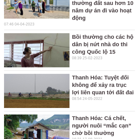
thường đất sau hơn 10
năm dự án đi vào hoạt
động
07:46 04-04-2023
Bồi thường cho các hộ
dân bị nứt nhà do thi
công Quốc lộ 15
08:39 25-02-2023
Thanh Hóa: Tuyệt đối
không để xảy ra trục
lợi liên quan tới đất đai
08:54 24-05-2022
Thanh Hóa: Cá chết,
người nuôi “mắc cạn”
chờ bồi thường