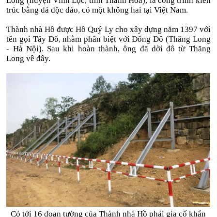
Long (huyện Vĩnh Lộc, tỉnh Thanh Hóa), là công trình kiến
trúc bằng đá độc đáo, có một không hai tại Việt Nam.
Thành nhà Hồ được Hồ Quý Ly cho xây dựng năm 1397 với
tên gọi Tây Đô, nhằm phân biệt với Đông Đô (Thăng Long
- Hà Nội). Sau khi hoàn thành, ông đã dời đô từ Thăng
Long về đây.
Có tới 16 đoạn tường của Thành nhà Hồ phải gia cố khẩn