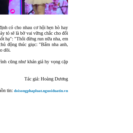
 định có cho nhau cơ hội hẹn hò hay
ày tỏ sẽ là bờ vai vững chắc cho đối
hốt hạ": "Thôi đừng run nữa nha, em
chủ động thúc giục: "Bấm nha anh,
o dõi.
trình cũng như khán giả hy vọng cặp
Tác giả: Hoàng Dương
ồn tin:
doisongphapluat.nguoiduatin.vn