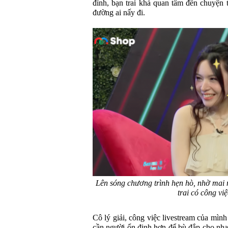
đình, bạn trai khá quan tâm đến chuyện 
đường ai nấy đi.
Lên sóng chương trình hẹn hò, nhờ mai 
trai có công vi
Cô lý giải, công việc livestream của mìn
cần người ổn định hơn để bù đắp cho nha