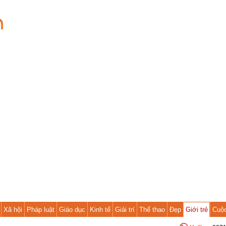
Xã hội
Pháp luật
Giáo dục
Kinh tế
Giải trí
Thể thao
Đẹp
Giới trẻ
Cuộ