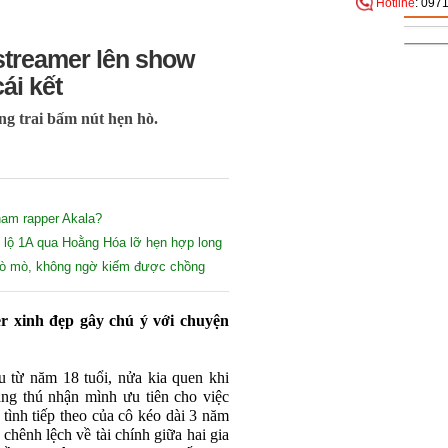
Hotline
: 097
 streamer lên show
ái kết
ng trai bấm nút hẹn hò.
nam rapper Akala?
 lộ 1A qua Hoằng Hóa lỡ hẹn hợp long
ì tò mò, không ngờ kiếm được chồng
er xinh đẹp gây chú ý với chuyện
ầu từ năm 18 tuổi, nửa kia quen khi
ng thú nhận mình ưu tiên cho việc
 tình tiếp theo của cô kéo dài 3 năm
chênh lệch về tài chính giữa hai gia