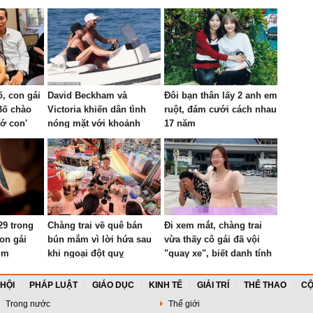
ố, con gái
David Beckham và
Đôi bạn thân lấy 2 anh em
Bố chào
Victoria khiến dân tình
ruột, đám cưới cách nhau
ớ con'
nóng mặt với khoảnh
17 năm
khắc thân mật trên du
thuyền
29 trong
Chàng trai về quê bán
Đi xem mắt, chàng trai
on gái
bún mắm vì lời hứa sau
vừa thấy cô gái đã vội
ìm
khi ngoại đột quỵ
"quay xe", biết danh tính
đối phương ai cũng bất
ngờ
 HỘI
PHÁP LUẬT
GIÁO DỤC
KINH TẾ
GIẢI TRÍ
THỂ THAO
CỘ
Trong nước
Thế giới