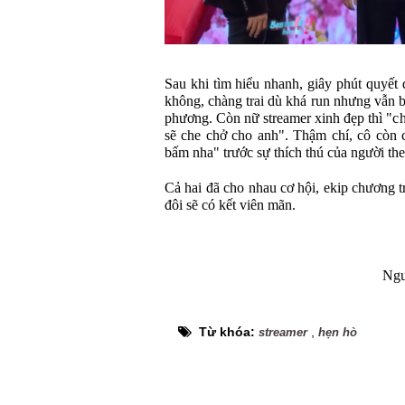
Sau khi tìm hiểu nhanh, giây phút quyết
không, chàng trai dù khá run nhưng vẫn b
phương. Còn nữ streamer xinh đẹp thì "c
sẽ che chở cho anh". Thậm chí, cô còn 
bấm nha" trước sự thích thú của người the
Cả hai đã cho nhau cơ hội, ekip chương 
đôi sẽ có kết viên mãn.
Ngu
Từ khóa:
,
streamer
hẹn hò