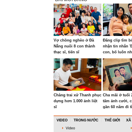
Vợ chồng nghèo ở Đà
Đăng clip tìm b
Nẵng nuôi 8 con thành
nhận tin nhắn '
thạc sĩ, tiến sĩ
con, bố luôn nh
Chàng trai xứ Thanh phục
Cha mãi ở tuổi 
dựng hơn 1.000 ảnh liệt
tấm ảnh cưới, c
sĩ
gần 60 năm đi t
VIDEO
TRONG NƯỚC
THẾ GIỚI
XÃ
Video