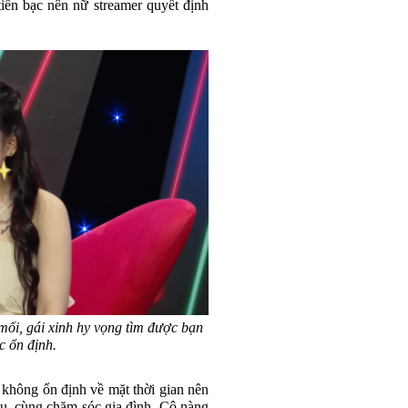
tiền bạc nên nữ streamer quyết định
mối, gái xinh hy vọng tìm được bạn
ệc ổn định.
h không ổn định về mặt thời gian nên
u, cùng chăm sóc gia đình. Cô nàng