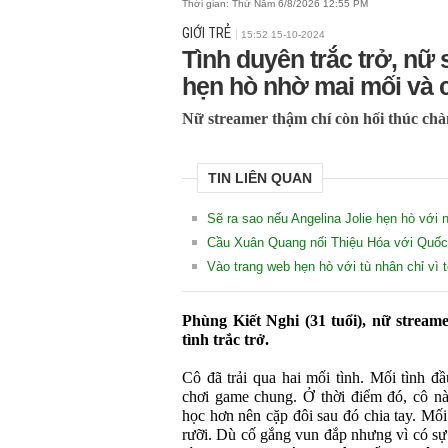
Thời gian:
Thứ Năm 6/8/2026 12:55 PM
GIỚI TRẺ
15:52 15-10-2024
Tình duyên trắc trở, nữ
hẹn hò nhờ mai mối và c
Nữ streamer thậm chí còn hối thúc chà
TIN LIÊN QUAN
Sẽ ra sao nếu Angelina Jolie hẹn hò với 
Cầu Xuân Quang nối Thiệu Hóa với Quốc
Vào trang web hẹn hò với tù nhân chỉ v
Phùng Kiết Nghi (31 tuổi), nữ stream
tình trắc trở.
Cô đã trải qua hai mối tình. Mối tình đ
chơi game chung. Ở thời điểm đó, cô nà
học hơn nên cặp đôi sau đó chia tay. Mối
rưỡi. Dù cố gắng vun đắp nhưng vì có sự 