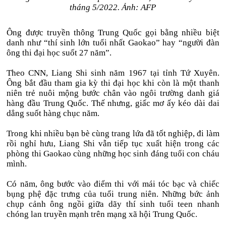
tháng 5/2022. Ảnh: AFP
Ông được truyền thông Trung Quốc gọi bằng nhiều biệt
danh như “thí sinh lớn tuổi nhất Gaokao” hay “người đàn
ông thi đại học suốt 27 năm”.
Theo CNN, Liang Shi sinh năm 1967 tại tỉnh Tứ Xuyên.
Ông bắt đầu tham gia kỳ thi đại học khi còn là một thanh
niên trẻ nuôi mộng bước chân vào ngôi trường danh giá
hàng đầu Trung Quốc. Thế nhưng, giấc mơ ấy kéo dài dai
dẳng suốt hàng chục năm.
Trong khi nhiều bạn bè cùng trang lứa đã tốt nghiệp, đi làm
rồi nghỉ hưu, Liang Shi vẫn tiếp tục xuất hiện trong các
phòng thi Gaokao cùng những học sinh đáng tuổi con cháu
mình.
Có năm, ông bước vào điểm thi với mái tóc bạc và chiếc
bụng phệ đặc trưng của tuổi trung niên. Những bức ảnh
chụp cảnh ông ngồi giữa dãy thí sinh tuổi teen nhanh
chóng lan truyền mạnh trên mạng xã hội Trung Quốc.