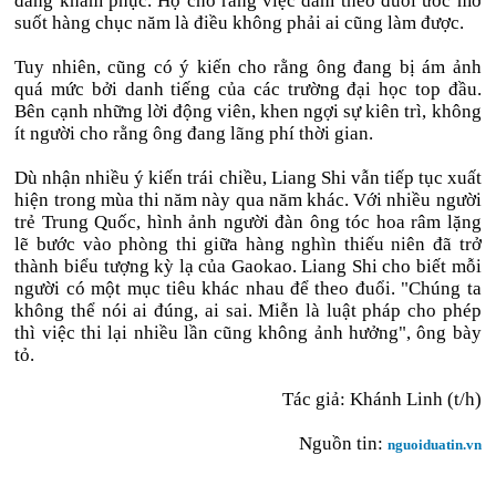
đáng khâm phục. Họ cho rằng việc dám theo đuổi ước mơ
suốt hàng chục năm là điều không phải ai cũng làm được.
Tuy nhiên, cũng có ý kiến cho rằng ông đang bị ám ảnh
quá mức bởi danh tiếng của các trường đại học top đầu.
Bên cạnh những lời động viên, khen ngợi sự kiên trì, không
ít người cho rằng ông đang lãng phí thời gian.
Dù nhận nhiều ý kiến trái chiều, Liang Shi vẫn tiếp tục xuất
hiện trong mùa thi năm này qua năm khác. Với nhiều người
trẻ Trung Quốc, hình ảnh người đàn ông tóc hoa râm lặng
lẽ bước vào phòng thi giữa hàng nghìn thiếu niên đã trở
thành biểu tượng kỳ lạ của Gaokao. Liang Shi cho biết mỗi
người có một mục tiêu khác nhau để theo đuổi. "Chúng ta
không thể nói ai đúng, ai sai. Miễn là luật pháp cho phép
thì việc thi lại nhiều lần cũng không ảnh hưởng", ông bày
tỏ.
Tác giả: Khánh Linh (t/h)
Nguồn tin:
nguoiduatin.vn