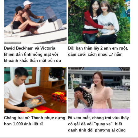
David Beckham và Victoria
Đôi bạn thân lấy 2 anh em ruột,
khiến dân tình nóng mặt với
đám cưới cách nhau 17 năm
khoảnh khắc thân mật trên du
thuyền
Chàng trai xứ Thanh phục dựng
Đi xem mắt, chàng trai vừa thấy
hơn 1.000 ảnh liệt sĩ
cô gái đã vội "quay xe", biết
danh tính đối phương ai cũng
bất ngờ