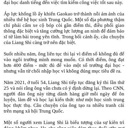
đại học danh tiếng đến việc tìm kiếm công việc tốt sau này.
Áp lực khổng lồ ấy khiến Gaokao trở thành nỗi ám ảnh của
nhiều thế hệ học sinh Trung Quốc. Một số địa phương thậm
chí phải cấm xe cộ bóp còi gần điểm thi, điều phối giao
thông đặc biệt và tăng cường lực lượng an ninh để đảm bảo
sĩ tử làm bài trong yên tĩnh. Trong bối cảnh ấy, câu chuyện
của Liang Shi càng trở nên đặc biệt.
Suốt nhiều năm, ông liên tục thi lại vì điểm số không đủ để
vào ngôi trường mình mong muốn. Có thời điểm, ông đạt
hơn 400 điểm - mức đủ để vào một số trường đại học -
nhưng vẫn từ chối nhập học vì không đúng mục tiêu đề ra.
Năm 2021, ở tuổi 54, Liang Shi tiếp tục đăng ký thi lần thứ
25 và nói rằng ông vẫn chưa có ý định dừng lại. Theo CNN,
người đàn ông này từng dành hàng giờ mỗi ngày để ôn
luyện, làm đề và học lại kiến thức như một học sinh trung
học thực thụ. Câu chuyện của ông tạo ra nhiều tranh cãi
trên mạng xã hội Trung Quốc.
Một số người xem Liang Shi là biểu tượng của sự kiên trì