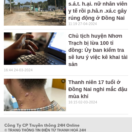
s.á.t. h.ại. nữ nhân viên
y tế rồi p.hâ.n .xá.c gây
rúng động ở Đồng Nai
11:19 27-04-2024
Chủ tịch huyện Nhơn
Trạch bị lừa 100 tỉ
đồng: Ủy ban kiểm tra
sẽ lưu ý việc kê khai tài
sản
16:44 24-03-2024
Thanh niên 17 tuổi ở
Đồng Nai nghi mắc đậu
mùa khỉ
16:15 02-03-2024
Công Ty CP Truyền thông 24H Online
®
TRANG THÔNG TIN ĐIỆN TỬ THANH HOÁ 24H