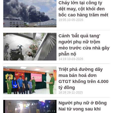
Cháy lớn tại công ty
dệt may, cột khói đen
bốc cao hàng trăm mét
19:05 10-05-2026
Cảnh 'bắt quả tang'
người phụ nữ trộm
mèo trước cửa nhà gây
phẫn nộ
14:19 10-03-2026
Triệt phá đường dây
mua bán hoá đơn
GTGT khống trên 4.000
tỷ đồng
16:28 29-11-2025
Người phụ nữ ở Đồng
Nai tử vong sau khi