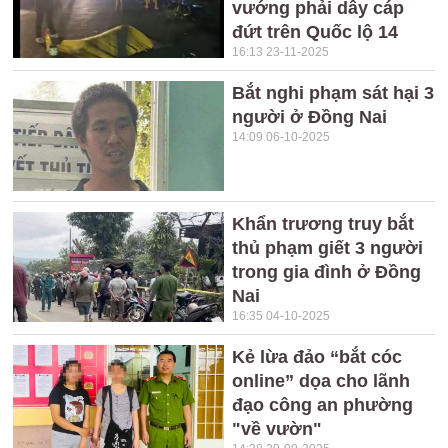
vướng phải dây cáp
đứt trên Quốc lộ 14
16:13 23-11-2025
Bắt nghi phạm sát hại 3
người ở Đồng Nai
14:09 06-10-2025
Khẩn trương truy bắt
thủ phạm giết 3 người
trong gia đình ở Đồng
Nai
16:35 04-10-2025
Kẻ lừa đảo “bắt cóc
online” dọa cho lãnh
đạo công an phường
"về vườn"