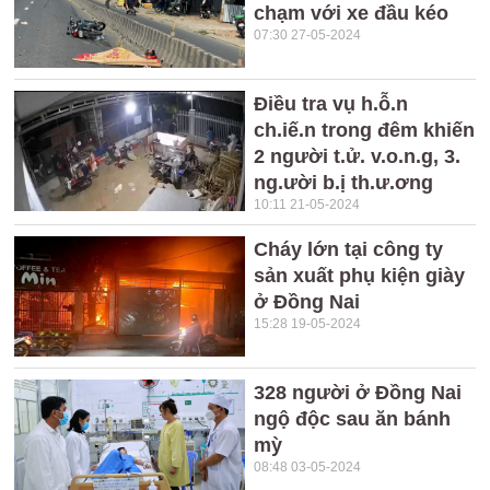
chạm với xe đầu kéo
07:30 27-05-2024
Điều tra vụ h.ỗ.n
ch.iế.n trong đêm khiến
2 người t.ử. v.o.n.g, 3.
ng.ười b.ị th.ư.ơng
10:11 21-05-2024
Cháy lớn tại công ty
sản xuất phụ kiện giày
ở Đồng Nai
15:28 19-05-2024
328 người ở Đồng Nai
ngộ độc sau ăn bánh
mỳ
08:48 03-05-2024