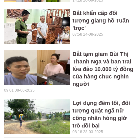
14:28 20-09-2025
Bắt khẩn cấp đối
tượng giang hồ Tuấn
'trọc'
07:58 24-08-2025
Bắt tạm giam Bùi Thị
Thanh Nga và bạn trai
lừa đảo 10.000 tỷ đồng
của hàng chục nghìn
người
09:01 08-06-2025
Lợi dụng đêm tối, đối
tượng quật ngã nữ
công nhân hòng giở
trò đồi bại
08:18 28-03-2025