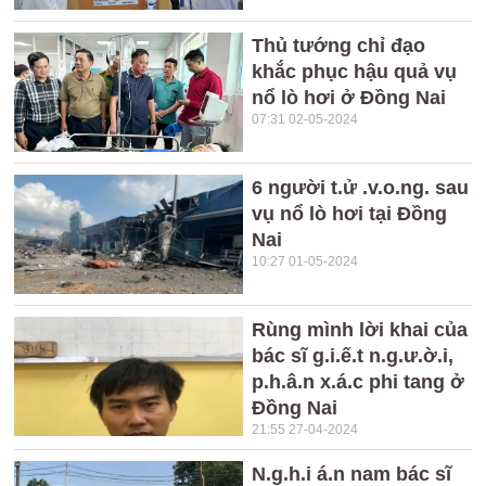
Thủ tướng chỉ đạo
khắc phục hậu quả vụ
nổ lò hơi ở Đồng Nai
07:31 02-05-2024
6 người t.ử .v.o.ng. sau
vụ nổ lò hơi tại Đồng
Nai
10:27 01-05-2024
Rùng mình lời khai của
bác sĩ g.i.ế.t n.g.ư.ờ.i,
p.h.â.n x.á.c phi tang ở
Đồng Nai
21:55 27-04-2024
N.g.h.i á.n nam bác sĩ