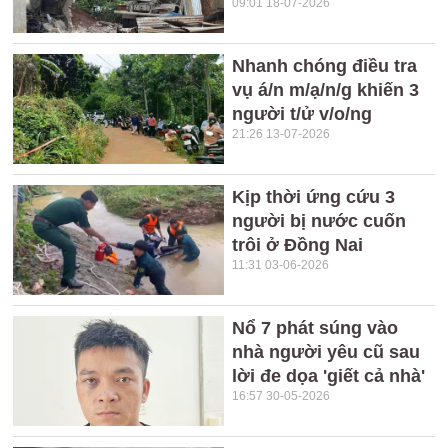
09:01 18-07-2026
Nhanh chóng điều tra
vụ á/n m/ạ/n/g khiến 3
người t/ử v/o/ng
21:26 13-07-2026
Kịp thời ứng cứu 3
người bị nước cuốn
trôi ở Đồng Nai
11:31 03-06-2026
Nổ 7 phát súng vào
nhà người yêu cũ sau
lời đe dọa 'giết cả nhà'
16:57 30-05-2026