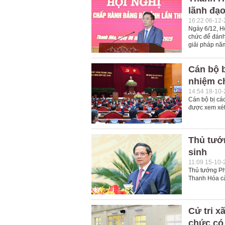
lãnh đạo
16:22 06-12
Ngày 6/12, H
chức để đánh
giải pháp nă
Cán bộ 
nhiệm c
14:54 18-10
Cán bộ bị cá
được xem xét
Thủ tướn
sinh
11:09 15-10-
Thủ tướng Ph
Thanh Hóa cà
Cử tri x
chức có