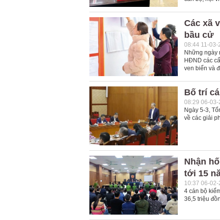
Các xã v
bầu cử
08:44 11-03-
Những ngày n
HĐND các cấp
ven biển và đả
Bố trí c
08:29 06-03
Ngày 5-3, Tổ
về các giải 
Nhận hối
tới 15 n
10:37 06-02
4 cán bộ kiể
36,5 triệu đồ