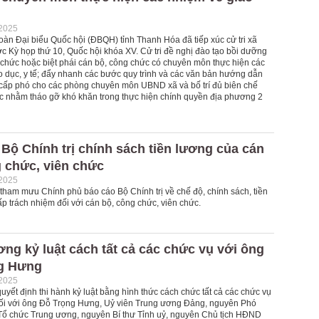
-2025
oàn Đại biểu Quốc hội (ĐBQH) tỉnh Thanh Hóa đã tiếp xúc cử tri xã
c Kỳ họp thứ 10, Quốc hội khóa XV. Cử tri đề nghị đào tạo bồi dưỡng
 chức hoặc biệt phái cán bộ, công chức có chuyên môn thực hiện các
o dục, y tế; đẩy nhanh các bước quy trình và các văn bản hướng dẫn
cấp phó cho các phòng chuyên môn UBND xã và bố trí đủ biên chế
c nhằm tháo gỡ khó khăn trong thực hiện chính quyền địa phương 2
Bộ Chính trị chính sách tiền lương của cán
 chức, viên chức
-2025
tham mưu Chính phủ báo cáo Bộ Chính trị về chế độ, chính sách, tiền
p trách nhiệm đối với cán bộ, công chức, viên chức.
ng kỷ luật cách tất cả các chức vụ với ông
g Hưng
-2025
yết định thi hành kỷ luật bằng hình thức cách chức tất cả các chức vụ
ối với ông Đỗ Trọng Hưng, Uỷ viên Trung ương Đảng, nguyên Phó
ổ chức Trung ương, nguyên Bí thư Tỉnh uỷ, nguyên Chủ tịch HĐND