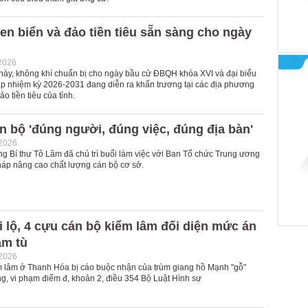
en biển và đảo tiền tiêu sẵn sàng cho ngày
2026
ày, không khí chuẩn bị cho ngày bầu cử ĐBQH khóa XVI và đại biểu
 nhiệm kỳ 2026-2031 đang diễn ra khẩn trương tại các địa phương
o tiền tiêu của tỉnh.
án bộ 'đúng người, đúng việc, đúng địa bàn'
-2026
ng Bí thư Tô Lâm đã chủ trì buổi làm việc với Ban Tổ chức Trung ương
pháp nâng cao chất lượng cán bộ cơ sở.
 lộ, 4 cựu cán bộ kiểm lâm đối diện mức án
ăm tù
-2026
m lâm ở Thanh Hóa bị cáo buộc nhận của trùm giang hồ Mạnh "gỗ"
ng, vi phạm điểm đ, khoản 2, điều 354 Bộ Luật Hình sự