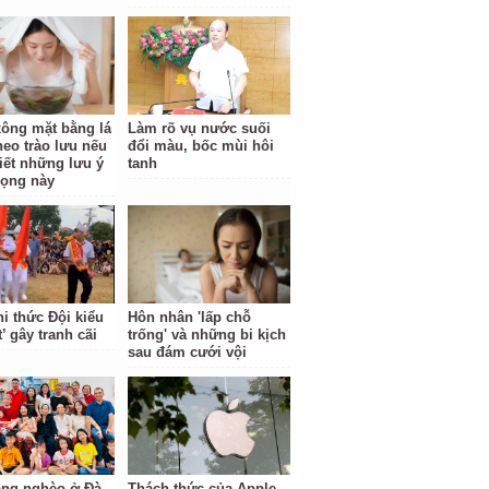
ông mặt bằng lá
Làm rõ vụ nước suối
theo trào lưu nếu
đổi màu, bốc mùi hôi
iết những lưu ý
tanh
rọng này
hi thức Đội kiểu
Hôn nhân 'lấp chỗ
t’ gây tranh cãi
trống' và những bi kịch
sau đám cưới vội
ng nghèo ở Đà
Thách thức của Apple