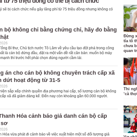
 từ 75 triệu đồng có thể bị cách chức
lý sẽ bị cách chức nếu gây lãng phí từ 75 triệu đồng nhưng không có
n bộ không chỉ bằng chứng chỉ, hãy đo bằng
Đừng x
thật
tía tô 
-2026
chưa b
Tổng Bí thư, Chủ tịch nước Tô Lâm về yêu cầu tạo đột phá trong công
quan t
hất là cán bộ đứng đầu, đặt ra một vấn đề rất căn bản: muốn bộ máy
mạnh thì trước hết phải chọn đúng người cầm lái.
g án cho cán bộ không chuyên trách cấp xã
 dứt hoạt động từ 31-5
-2026
Thi ng
 hiện sắp xếp chính quyền địa phương hai cấp, số lượng cán bộ không
‘cà thọ
 cấp xã đã giảm đáng kể. Đến nay còn khoảng gần 60.000 người.
 Thanh Hóa cảnh báo giả danh cán bộ cấp
 sơ
-2026
 Hóa vừa phát đi cảnh báo về việc xuất hiện một số đối tượng giả
Vợ chồ