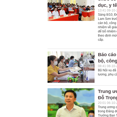
dục, y tế
13:41 09-10
Sáng 8/10, Đ
Lam Sơn trướ
cán bộ, công
nhiệm về giá
để bổ nhiệm 
theo định mứ
cấp.
Báo cáo 
bộ, công
08:41 08-10
Bộ Nội vụ đã 
lương, phụ cấ
Trung ươ
Đỗ Trọn
20:01 06-10
Trung ương qu
trong Đảng đ
Trưởng Ban T