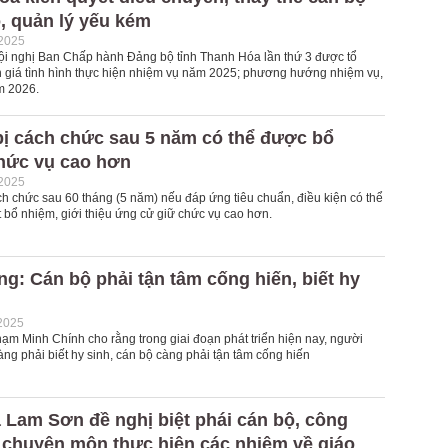
, quản lý yếu kém
-2025
ội nghị Ban Chấp hành Đảng bộ tỉnh Thanh Hóa lần thứ 3 được tổ
 giá tình hình thực hiện nhiệm vụ năm 2025; phương hướng nhiệm vụ,
m 2026.
bị cách chức sau 5 năm có thể được bổ
hức vụ cao hơn
-2025
ch chức sau 60 tháng (5 năm) nếu đáp ứng tiêu chuẩn, điều kiện có thể
 bổ nhiệm, giới thiệu ứng cử giữ chức vụ cao hơn.
g: Cán bộ phải tận tâm cống hiến, biết hy
2025
ạm Minh Chính cho rằng trong giai đoạn phát triển hiện nay, người
ng phải biết hy sinh, cán bộ càng phải tận tâm cống hiến
ã Lam Sơn đề nghị biệt phái cán bộ, công
 chuyên môn thực hiện các nhiệm về giáo