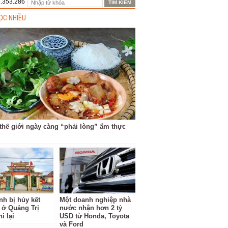
1.353.286
ỌC NHIỀU
 thế giới ngày càng “phải lòng” ẩm thực
inh bị hủy kết
Một doanh nghiệp nhà
i ở Quảng Trị
nước nhận hơn 2 tỷ
i lại
USD từ Honda, Toyota
và Ford