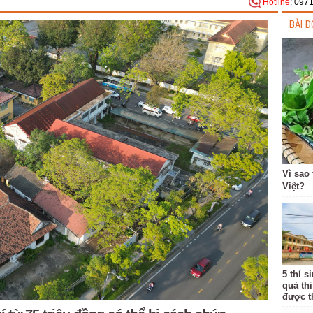
Hotline
: 097
BÀI Đ
Vì sao
Việt?
5 thí s
quả th
được th