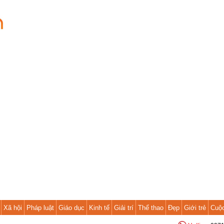
Xã hội
Pháp luật
Giáo dục
Kinh tế
Giải trí
Thể thao
Đẹp
Giới trẻ
Cuộ