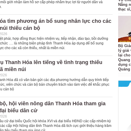
 môi giới nhận làm hồ sơ cấp phép nhằm trục lợi từ người dân và
Nẵng n
.
thạc sĩ,
óa tìm phương án bổ sung nhân lực cho các
núi thiếu cán bộ
-2026
ệt phái, hợp đồng thực hiện nhiệm vụ, tiếp nhận, đào tạo, bồi dưỡng
 chức …. là những biện pháp tỉnh Thanh Hóa áp dụng để bổ sung
Bộ Giá
c cho các xã còn thiếu, nhất là miền núi.
lý giải
lại cho
Quang
ụ Thanh Hóa lên tiếng về tình trạng thiếu
dụng c
ã miền núi
Quảng 
2026
anh Hóa đã có văn bản gửi các địa phương hướng dẫn quy trình tiếp
ức, viên chức và cán bộ bán chuyên trách vào làm việc để khắc phục
iếu cán bộ
bộ, hội viên nông dân Thanh Hóa tham gia
đại biểu dân cử
2026
ầu cử đại biểu Quốc hội khóa XVI và đại biểu HĐND các cấp nhiệm kỳ
các cấp Hội Nông dân tỉnh Thanh Hóa đã tích cực giới thiệu hàng trăm
iên tiêu biểu tham gia ứng cử.