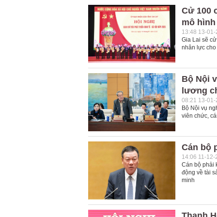
Cử 100 c
mô hình
13:48 13-01
Gia Lai sẽ cử
nhân lực cho 
Bộ Nội v
lương c
08:21 13-01
Bộ Nội vụ ng
viên chức, c
Cán bộ p
14:06 11-12-
Cán bộ phải k
động về tài s
minh
Thanh Hó