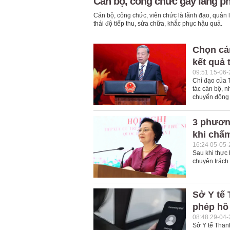
Cán bộ, công chức gây lãng phí
Cán bộ, công chức, viên chức là lãnh đạo, quản 
thái độ tiếp thu, sửa chữa, khắc phục hậu quả.
Chọn cá
kết quả 
09:51 15-06
Chỉ đạo của 
tác cán bộ, n
chuyển động 
3 phươn
khi chấm
16:24 05-05
Sau khi thực
chuyên trách
Sở Y tế
phép hồ
08:48 29-04
Sở Y tế Thanh