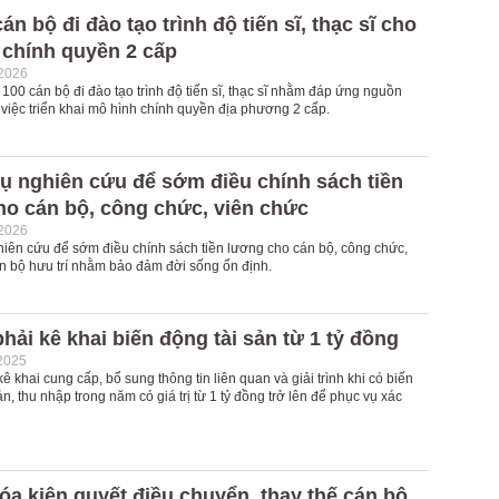
án bộ đi đào tạo trình độ tiến sĩ, thạc sĩ cho
 chính quyền 2 cấp
-2026
 100 cán bộ đi đào tạo trình độ tiến sĩ, thạc sĩ nhằm đáp ứng nguồn
việc triển khai mô hình chính quyền địa phương 2 cấp.
ụ nghiên cứu để sớm điều chính sách tiền
ho cán bộ, công chức, viên chức
-2026
hiên cứu để sớm điều chính sách tiền lương cho cán bộ, công chức,
án bộ hưu trí nhằm bảo đảm đời sống ổn định.
hải kê khai biến động tài sản từ 1 tỷ đồng
2025
ê khai cung cấp, bổ sung thông tin liên quan và giải trình khi có biến
ản, thu nhập trong năm có giá trị từ 1 tỷ đồng trở lên để phục vụ xác
a kiên quyết điều chuyển, thay thế cán bộ