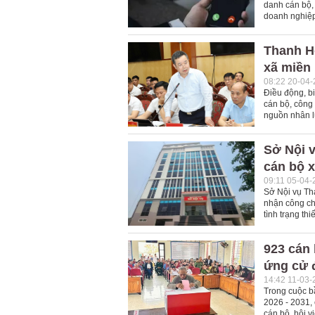
danh cán bộ,
doanh nghiệp
Thanh H
xã miền 
08:22 20-04
Điều động, bi
cán bộ, công
nguồn nhân lự
Sở Nội v
cán bộ x
09:11 05-04-
Sở Nội vụ Th
nhận công ch
tình trạng th
923 cán 
ứng cử 
14:42 11-03-
Trong cuộc b
2026 - 2031, 
cán bộ, hội v