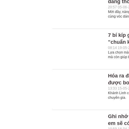
dáng th
20:57 05-06
Mới đây, nàng
cùng vóc dáng
7 bí kíp
"chuẩn 
08:14 19-05
Lựa chọn màu
mà còn giúp 
Hóa ra đ
được bo
13:33 15-05
Khánh Linh c
chuyên gia.
Ghi nhớ 
em sẽ c