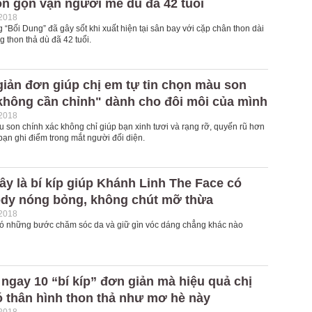
on gọn vạn người mê dù đã 42 tuổi
-2018
 “Bối Dung” đã gây sốt khi xuất hiện tại sân bay với cặp chân thon dài
 thon thả dù đã 42 tuổi.
 giản đơn giúp chị em tự tin chọn màu son
không cần chỉnh" dành cho đôi môi của mình
-2018
 son chính xác không chỉ giúp bạn xinh tươi và rạng rỡ, quyến rũ hơn
bạn ghi điểm trong mắt người đối diện.
ây là bí kíp giúp Khánh Linh The Face có
dy nóng bỏng, không chút mỡ thừa
-2018
ó những bước chăm sóc da và giữ gìn vóc dáng chẳng khác nào
ngay 10 “bí kíp” đơn giản mà hiệu quả chị
ó thân hình thon thả như mơ hè này