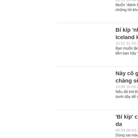
10:59 18-04
Muốn “đánh b
những lời kh
Bí kíp '
Iceland
10:52 31-03
Bạn muốn tận
tiền bạn hãy 
Này cô g
chàng s
10:08 16-03
Nếu đã trót 
dưới đây để 
'Bí kíp'
da
08:09 08-03
Dùng sai màu