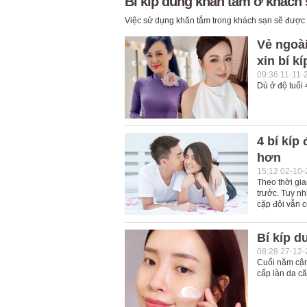
Bí kíp dùng khăn tắm ở khách
Việc sử dụng khăn tắm trong khách sạn sẽ được a
Vẻ ngoài
xin bí kí
09:36 11-11-
Dù ở độ tuổi 
4 bí kíp
hơn
15:12 02-10
Theo thời gi
trước. Tuy nh
cặp đôi vẫn 
Bí kíp 
08:28 27-12
Cuối năm cận
cấp làn da c