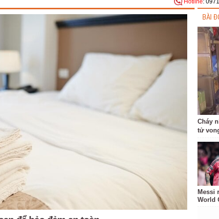
Hotline
: 097
BÀI Đ
Cháy n
tử von
Messi 
World 