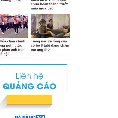
chưa hoàn thành trước
mùa mưa bão
Hóa chấn chỉnh
Tiếng nấc xé lòng của
ộng nghi thức
cô bé 8 tuổi đang chăm
u phản ánh trên
mẹ ung thư
ã hội