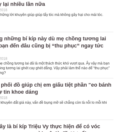
y lại nhiều lần nữa
-2018
hững lời khuyên giúp giúp tẩy tóc mà không gây hại cho mái tóc.
g những bí kíp này dù mẹ chồng tương lai
bạn đến đâu cũng bị “thu phục” ngay tức
-2018
mẹ chồng tương lai đã là một thách thức khó vượt qua. Ấy vậy mà bạn
ng tương lai ghét cay ghét đắng. Vậy phải làm thế nào để “thu phục”
ồng?
p phối đồ giúp chị em giấu tiệt phần "eo bánh
ự tin khoe dáng
-2018
 khuyên đắt giá này, vấn đề bụng mỡ sẽ chẳng còn là nỗi lo mỗi khi
ây là bí kíp Triệu Vy thực hiện để có vóc