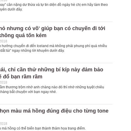
-2018
ay” cân nặng dư thừa và tự tin diện đồ ngày hè chị em hãy làm theo
uyên dưới đây.
nhỏ nhưng có võ' giúp bạn có chuyến đi tới
 không quá tốn kém
-2018
 hưởng chuyến đi đến Iceland mà không phải phung phí quá nhiều
“dắt túi” ngay những lời khuyên dưới đây.
ái, chỉ cần thử những bí kíp này đảm bảo
ẽ đổ bạn rầm rầm
-2018
thầm thương trộm nhớ anh chàng nào đó thì nhớ những tuyệt chiêu
chàng bắt chuyện với bạn ngay nhé.
 chọn màu má hồng đúng điệu cho từng tone
-2018
 má hồng có thể biến bạn thành thảm họa trang điểm.