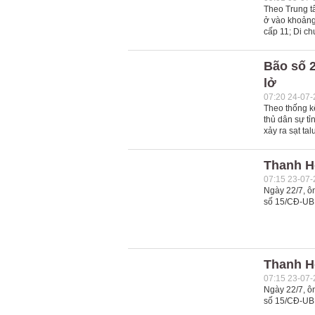
Theo Trung tâ
ở vào khoảng 
cấp 11; Di c
Bão số 2
lở
07:20 24-07
Theo thống k
thủ dân sự tỉ
xảy ra sạt ta
Thanh H
07:15 23-07
Ngày 22/7, ô
số 15/CĐ-UBN
Thanh H
07:15 23-07
Ngày 22/7, ô
số 15/CĐ-UBN