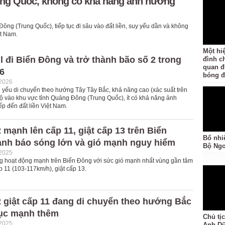
ung Quốc, không có khả năng ảnh hưởng
g Đông (Trung Quốc), tiếp tục đi sâu vào đất liền, suy yếu dần và không
̣t Nam.
Một hi
 đi Biển Đông và trở thành bão số 2 trong
đình ch
quan đ
6
bóng đ
-2026
 yếu di chuyển theo hướng Tây Tây Bắc, khả năng cao (xác suất trên
ộ vào khu vực tỉnh Quảng Đông (Trung Quốc), ít có khả năng ảnh
ếp đến đất liền Việt Nam.
 mạnh lên cấp 11, giật cấp 13 trên Biển
Bổ nhi
ảnh báo sóng lớn và gió mạnh nguy hiểm
Bộ Ngo
-2025
g hoạt động mạnh trên Biển Đông với sức gió mạnh nhất vùng gần tâm
 11 (103-117km/h), giật cấp 13.
 giật cấp 11 đang di chuyển theo hướng Bắc
tục mạnh thêm
Chủ tị
-2025
Anh Dũ