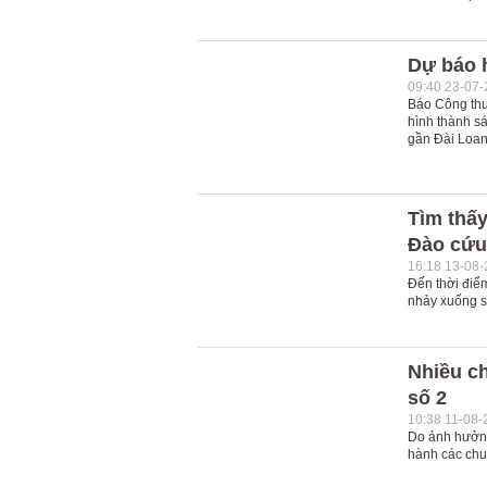
Dự báo 
09:40 23-07
Báo Công thư
hình thành s
gần Đài Loan
Tìm thấy
Đào cứu
16:18 13-08
Đến thời điểm
nhảy xuống s
Nhiều ch
số 2
10:38 11-08-
Do ảnh hưởng
hành các chu