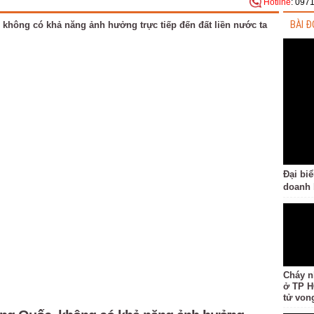
Hotline
: 097
BÀI Đ
Đại bi
doanh 
Cháy n
ở TP H
tử von