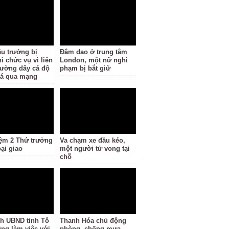
ệu trưởng bị
Đâm dao ở trung tâm
ỉ chức vụ vì liên
London, một nữ nghi
ường dây cá độ
phạm bị bắt giữ
á qua mạng
ệm 2 Thứ trưởng
Va chạm xe đầu kéo,
ại giao
một người tử vong tại
chỗ
ch UBND tỉnh Tô
Thanh Hóa chủ động
ng làm việc với
phòng, chống mưa,