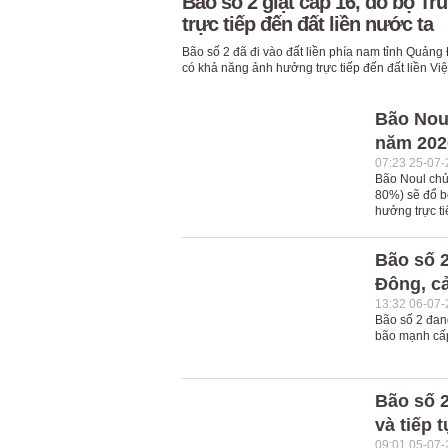
Bão số 2 giật cấp 16, đổ bộ Tr
trực tiếp đến đất liền nước ta
Bão số 2 đã đi vào đất liền phía nam tỉnh Quản
có khả năng ảnh hưởng trực tiếp đến đất liền Viê
Bão Noul
năm 202
07:23 25-07
Bão Noul chủ
80%) sẽ đổ b
hưởng trực ti
Bão số 2
Đông, c
13:32 06-07
Bão số 2 đan
bão mạnh cấp
Bão số 2
và tiếp 
09:01 05-07