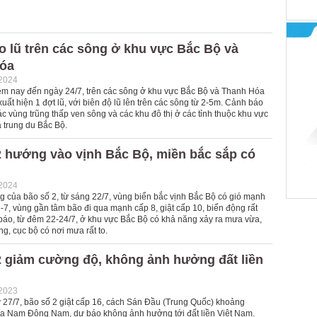
 lũ trên các sông ở khu vực Bắc Bộ và
óa
-2024
êm nay đến ngày 24/7, trên các sông ở khu vực Bắc Bộ và Thanh Hóa
uất hiện 1 đợt lũ, với biên độ lũ lên trên các sông từ 2-5m. Cảnh báo
các vùng trũng thấp ven sông và các khu đô thị ở các tỉnh thuộc khu vực
 trung du Bắc Bộ.
2 hướng vào vịnh Bắc Bộ, miền bắc sắp có
-2024
 của bão số 2, từ sáng 22/7, vùng biển bắc vịnh Bắc Bộ có gió mạnh
-7, vùng gần tâm bão đi qua mạnh cấp 8, giật cấp 10, biển động rất
áo, từ đêm 22-24/7, ở khu vực Bắc Bộ có khả năng xảy ra mưa vừa,
g, cục bộ có nơi mưa rất to.
2 giảm cường độ, không ảnh hưởng đất liền
-2023
27/7, bão số 2 giật cấp 16, cách Sán Đầu (Trung Quốc) khoảng
a Nam Đông Nam, dự báo không ảnh hưởng tới đất liền Việt Nam.