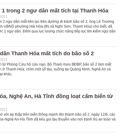
 1 trong 2 ngư dân mất tích tại Thanh Hóa
-2021
 2 ngư dân mất liên lạc trên đường đi tránh bão số 2, ông Lê Trương
ch UBND phường Hải Hòa (thị xã Nghi Sơn, Thanh Hóa) cho biết, đã
c 1 ngư dân. Đêm qua lực lượng chức năng tiếp tục tìm kiếm ngư dân
dân Thanh Hóa mất tích do bão số 2
-2021
in từ Phòng Cứu hộ cứu nạn, Bộ Tham mưu BĐBP, bão số 2 làm mất
ân ở Thanh Hóa; chìm một số tàu, xuồng tại Quảng Ninh, Nghệ An và
ại khác.
a, Nghệ An, Hà Tĩnh đồng loạt cấm biển từ
-2021
 với áp thấp trên biển Đông mạnh lên thành bão số 2, ngày 12/6, các
a-Nghệ An-Hà Tĩnh đã kêu gọi tàu thuyền vào nơi tránh trú an toàn và