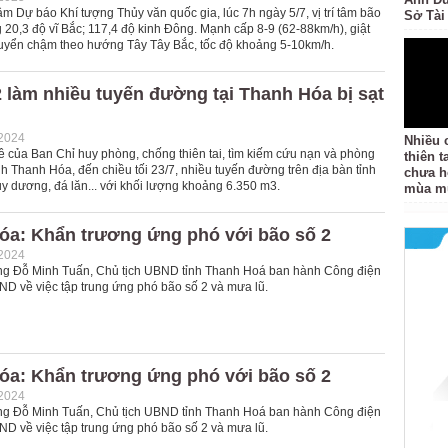
m Dự báo Khí tượng Thủy văn quốc gia, lúc 7h ngày 5/7, vị trí tâm bão
Sở Tài
20,3 độ vĩ Bắc; 117,4 độ kinh Đông. Mạnh cấp 8-9 (62-88km/h), giật
huyển chậm theo hướng Tây Tây Bắc, tốc độ khoảng 5-10km/h.
 làm nhiều tuyến đường tại Thanh Hóa bị sạt
-2024
Nhiều 
ê của Ban Chỉ huy phòng, chống thiên tai, tìm kiếm cứu nạn và phòng
thiên 
nh Thanh Hóa, đến chiều tối 23/7, nhiều tuyến đường trên địa bàn tỉnh
chưa h
luy dương, đá lăn... với khối lượng khoảng 6.350 m3.
mùa m
óa: Khẩn trương ứng phó với bão số 2
-2024
ng Đỗ Minh Tuấn, Chủ tịch UBND tỉnh Thanh Hoá ban hành Công điện
D về việc tập trung ứng phó bão số 2 và mưa lũ.
óa: Khẩn trương ứng phó với bão số 2
-2024
ng Đỗ Minh Tuấn, Chủ tịch UBND tỉnh Thanh Hoá ban hành Công điện
D về việc tập trung ứng phó bão số 2 và mưa lũ.