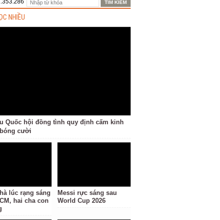
1.353.286
ỌC NHIỀU
ểu Quốc hội đồng tình quy định cấm kinh
bóng cười
hà lúc rạng sáng
Messi rực sáng sau
CM, hai cha con
World Cup 2026
g