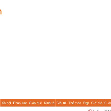
Xã hội
Pháp luật
Giáo dục
Kinh tế
Giải trí
Thể thao
Đẹp
Giới trẻ
Cuộ