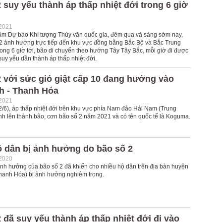
 suy yếu thành áp thấp nhiệt đới trong 6 giờ
-2021
âm Dự báo Khí tượng Thủy văn quốc gia, đêm qua và sáng sớm nay,
 2 ảnh hưởng trực tiếp đến khu vực đồng bằng Bắc Bộ và Bắc Trung
ong 6 giờ tới, bão di chuyển theo hướng Tây Tây Bắc, mỗi giờ đi được
uy yếu dần thành áp thấp nhiệt đới.
 với sức gió giật cấp 10 đang hướng vào
h - Thanh Hóa
-2021
2/6), áp thấp nhiệt đới trên khu vực phía Nam đảo Hải Nam (Trung
h lên thành bão, cơn bão số 2 năm 2021 và có tên quốc tế là Koguma.
ộ dân bị ảnh hưởng do bão số 2
-2020
nh hưởng của bão số 2 đã khiến cho nhiều hộ dân trên địa bàn huyện
anh Hóa) bị ảnh hưởng nghiêm trọng.
 đã suy yếu thành áp thấp nhiệt đới đi vào