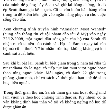
của mình để giăng bẫy Scott và giữ lại bằng chứng, từ đó
ép Scott tham gia kế hoạch. Cô ta còn buôn bán hàng cấm
trong tù để kiếm tiền, gửi vào ngân hàng phục vụ cho cuộc
sống đào tẩu.
Xem chương trình truyền hình "American Most Wanted"
(cung cấp thông tin về tội phạm đào tẩu ở Mỹ) vào ngày
22/12/2008, một người dân sống gần căn hộ của Sarah đã
nhận ra cô ta nên báo cảnh sát. Họ bắt Sarah ngay tại căn
hộ mà cô ta thuê. Nữ tù nhân trốn trại không kháng cự khi
cảnh sát xuất hiện.
Sau khi bị bắt lại, Sarah bị biệt giam trong 5 năm tại Nhà tù
nữ Indiana do lo ngại cô tiếp tục âm mưu vượt ngục hoặc
thao túng người khác. Mỗi ngày, cô dành 22 giờ trong
phòng giam nhỏ, chỉ có sách và thời gian hạn chế để sinh
hoạt bên ngoài.
Trong thời gian thụ án, Sarah tham gia các hoạt động như
làm vườn và theo học chương trình thạc sĩ. Tuy nhiên, cô ta
vẫn khẳng định bản thân vô tội và không ngừng nỗ lực để
được giảm án.