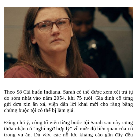
Theo Sở Cải huấn Indiana, Sarah có thể được xem xét trả tự
do sớm nhất vào năm 2054, khi 75 tuổi. Gia đình cô từng
gửi đơn xin ân xá, viện dẫn lời khai mới cho rằng bằng
chứng buộc tội có thể bị làm giả.
Đáng chú ý, công tố viên từng buộc tội Sarah sau này cũng
thừa nhận có "nghi ngờ hợp lý" về mức độ liên quan của cô
trong vụ án. Dù vậy, các nỗ lực kháng cáo gần đây đều