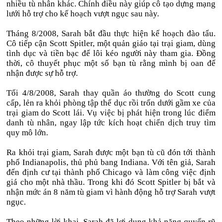
nhiều tù nhân khác. Chính điều này giúp cô tạo dựng mạng
lưới hỗ trợ cho kế hoạch vượt ngục sau này.
Tháng 8/2008, Sarah bắt đầu thực hiện kế hoạch đào tẩu.
Cô tiếp cận Scott Spitler, một quản giáo tại trại giam, dùng
tình dục và tiền bạc để lôi kéo người này tham gia. Đồng
thời, cô thuyết phục một số bạn tù rằng mình bị oan để
nhận được sự hỗ trợ.
Tối 4/8/2008, Sarah thay quần áo thường do Scott cung
cấp, lẻn ra khỏi phòng tập thể dục rồi trốn dưới gầm xe của
trại giam do Scott lái. Vụ việc bị phát hiện trong lúc điểm
danh tù nhân, ngay lập tức kích hoạt chiến dịch truy tìm
quy mô lớn.
Ra khỏi trại giam, Sarah được một bạn tù cũ đón tới thành
phố Indianapolis, thủ phủ bang Indiana. Với tên giả, Sarah
đến định cư tại thành phố Chicago và làm công việc định
giá cho một nhà thầu. Trong khi đó Scott Spitler bị bắt và
nhận mức án 8 năm tù giam vì hành động hỗ trợ Sarah vượt
ngục.
Theo những lời khai, Sarah đã lợi dụng khả năng quyến rũ