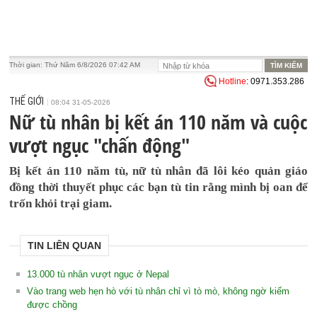
Thời gian:
Thứ Năm 6/8/2026 07:42 AM
Hotline
: 0971.353.286
THẾ GIỚI
08:04 31-05-2026
Nữ tù nhân bị kết án 110 năm và cuộc
vượt ngục "chấn động"
Bị kết án 110 năm tù, nữ tù nhân đã lôi kéo quản giáo
đồng thời thuyết phục các bạn tù tin rằng mình bị oan để
trốn khỏi trại giam.
TIN LIÊN QUAN
13.000 tù nhân vượt ngục ở Nepal
Vào trang web hẹn hò với tù nhân chỉ vì tò mò, không ngờ kiếm
được chồng