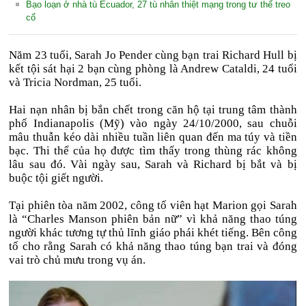
Bạo loạn ở nhà tù Ecuador, 27 tù nhân thiệt mạng trong tư thế treo
cổ
Năm 23 tuổi, Sarah Jo Pender cùng bạn trai Richard Hull bị
kết tội sát hại 2 bạn cùng phòng là Andrew Cataldi, 24 tuổi
và Tricia Nordman, 25 tuổi.
Hai nạn nhân bị bắn chết trong căn hộ tại trung tâm thành
phố Indianapolis (Mỹ) vào ngày 24/10/2000, sau chuỗi
mâu thuẫn kéo dài nhiều tuần liên quan đến ma túy và tiền
bạc. Thi thể của họ được tìm thấy trong thùng rác không
lâu sau đó. Vài ngày sau, Sarah và Richard bị bắt và bị
buộc tội giết người.
Tại phiên tòa năm 2002, công tố viên hạt Marion gọi Sarah
là “Charles Manson phiên bản nữ” vì khả năng thao túng
người khác tương tự thủ lĩnh giáo phái khét tiếng. Bên công
tố cho rằng Sarah có khả năng thao túng bạn trai và đóng
vai trò chủ mưu trong vụ án.