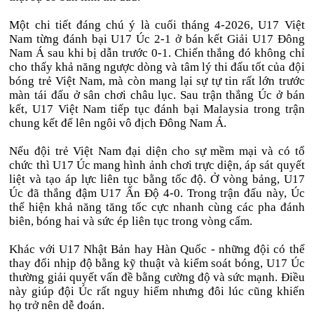
Một chi tiết đáng chú ý là cuối tháng 4-2026, U17 Việt
Nam từng đánh bại U17 Úc 2-1 ở bán kết Giải U17 Đông
Nam Á sau khi bị dẫn trước 0-1. Chiến thắng đó không chỉ
cho thấy khả năng ngược dòng và tâm lý thi đấu tốt của đội
bóng trẻ Việt Nam, mà còn mang lại sự tự tin rất lớn trước
màn tái đấu ở sân chơi châu lục. Sau trận thắng Úc ở bán
kết, U17 Việt Nam tiếp tục đánh bại Malaysia trong trận
chung kết để lên ngôi vô địch Đông Nam Á.
Nếu đội trẻ Việt Nam đại diện cho sự mềm mại và có tổ
chức thì U17 Úc mang hình ảnh chơi trực diện, áp sát quyết
liệt và tạo áp lực liên tục bằng tốc độ. Ở vòng bảng, U17
Úc đã thắng đậm U17 Ấn Độ 4-0. Trong trận đấu này, Úc
thể hiện khả năng tăng tốc cực nhanh cùng các pha đánh
biên, bóng hai và sức ép liên tục trong vòng cấm.
Khác với U17 Nhật Bản hay Hàn Quốc - những đội có thể
thay đổi nhịp độ bằng kỹ thuật và kiểm soát bóng, U17 Úc
thường giải quyết vấn đề bằng cường độ và sức mạnh. Điều
này giúp đội Úc rất nguy hiểm nhưng đôi lúc cũng khiến
họ trở nên dễ đoán.