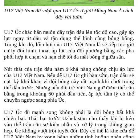
U17 Việt Nam đã vượt qua U17 Úc ở giải Đông Nam Á cách
đây vài tuần
U17 Úc chắc hẳn muốn đẩy trận đấu lên tốc độ cao, gây áp
lực ngay từ đầu và tận dụng thể hình cùng bóng bổng.
Trong khi đó, lối chơi của U17 Việt Nam là sẽ tiếp tục giữ
cự ly đội hình, thoát áp lực của đối phương bằng các pha
phối hợp ít chạm và hạn chế tối đa mất bóng ở giữa sân.
Nút thắt của trận đấu nằm ở khả năng chống chịu áp lực
của U17 Việt Nam. Nếu để U17 Úc ghi bàn sớm, trận đấu sẽ
cực kỳ khó khăn vì đội bóng này rất mạnh khi chơi trong
thế dẫn trước. Nhưng nếu đội trẻ Việt Nam giữ được thế cân
bằng trong khoảng 60 phút đầu tiên, áp lực tâm lý có thể
chuyển ngược sang phía Úc.
U17 Úc dù mạnh song không phải là đội bóng bất khả
chiến bại. Thất bại trước Uzbekistan cho thấy khi bị kéo
vào thế trận cần sự kiên nhẫn và xử lý trong không gian
hẹp, Úc không vượt trội tuyệt đối. Đây có thể là khe cửa để
U17 Việt Nam hy vọng bằng những tình huống phản công