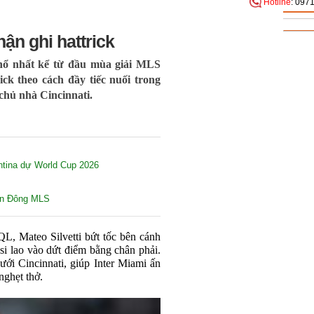
Hotline
: 097
ận ghi hattrick
 nổ nhất kể từ đầu mùa giải MLS
ck theo cách đầy tiếc nuối trong
chủ nhà Cincinnati.
ntina dự World Cup 2026
iền Đông MLS
QL, Mateo Silvetti bứt tốc bên cánh
si lao vào dứt điểm bằng chân phải.
ưới Cincinnati, giúp Inter Miami ấn
nghẹt thở.