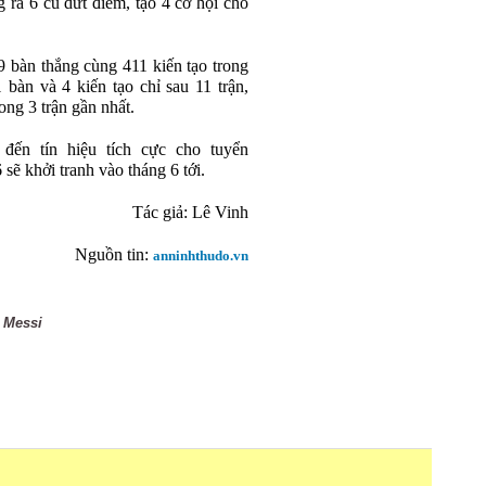
g ra 6 cú dứt điểm, tạo 4 cơ hội cho
 bàn thắng cùng 411 kiến tạo trong
bàn và 4 kiến tạo chỉ sau 11 trận,
ong 3 trận gần nhất.
đến tín hiệu tích cực cho tuyển
sẽ khởi tranh vào tháng 6 tới.
Tác giả: Lê Vinh
Nguồn tin:
anninhthudo.vn
 Messi