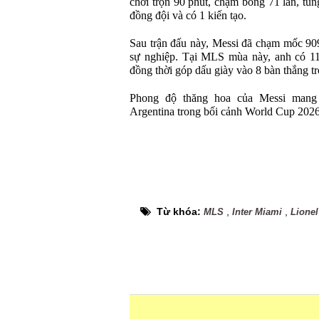
chơi trọn 90 phút, chạm bóng 71 lần, tun
đồng đội và có 1 kiến tạo.
Sau trận đấu này, Messi đã chạm mốc 909
sự nghiệp. Tại MLS mùa này, anh có 11 
đồng thời góp dấu giày vào 8 bàn thắng tr
Phong độ thăng hoa của Messi mang 
Argentina trong bối cảnh World Cup 2026 
Từ khóa:
,
,
MLS
Inter Miami
Lionel