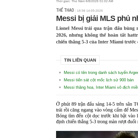
Thời gian:
Thứ Năm 6/8/2026 01:02 AM
THỂ THAO
16:58 14-05-2026
Messi bị giải MLS phủ nh
Lionel Messi trải qua trận đấu bùng
2026, nhưng không thể hoàn tất hattri
chiến thắng 5-3 của Inter Miami trước 
TIN LIÊN QUAN
Messi có tên trong danh sách tuyển Arge
Messi tiến sát cột mốc lịch sử 900 bàn
Messi thăng hoa, Inter Miami vô địch m
Ở phút 89 trận đấu sáng 14-5 trên sân T
trái rồi căng ngang vào vòng cấm để Mes
Bóng tìm đến cột dọc trước khi bật vào l
định chiến thắng 5-3 trong màn rượt đuổi 