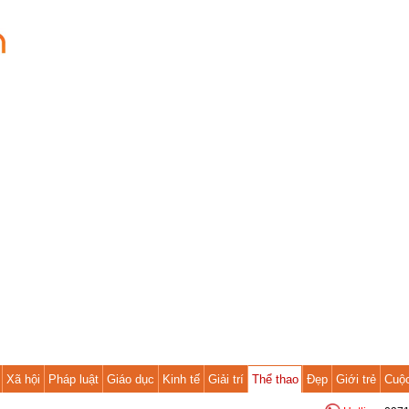
Xã hội
Pháp luật
Giáo dục
Kinh tế
Giải trí
Thể thao
Đẹp
Giới trẻ
Cuộ