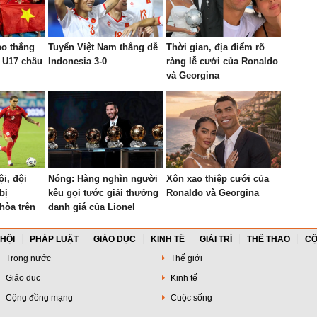
ào thẳng
Tuyển Việt Nam thắng dễ
Thời gian, địa điểm rõ
 U17 châu
Indonesia 3-0
ràng lễ cưới của Ronaldo
và Georgina
i, đội
Nóng: Hàng nghìn người
Xôn xao thiệp cưới của
bị
kêu gọi tước giải thưởng
Ronaldo và Georgina
hòa trên
danh giá của Lionel
Messi sau vài tuần được
vinh danh?
 HỘI
PHÁP LUẬT
GIÁO DỤC
KINH TẾ
GIẢI TRÍ
THỂ THAO
CỘ
Trong nước
Thế giới
Giáo dục
Kinh tế
Cộng đồng mạng
Cuộc sống