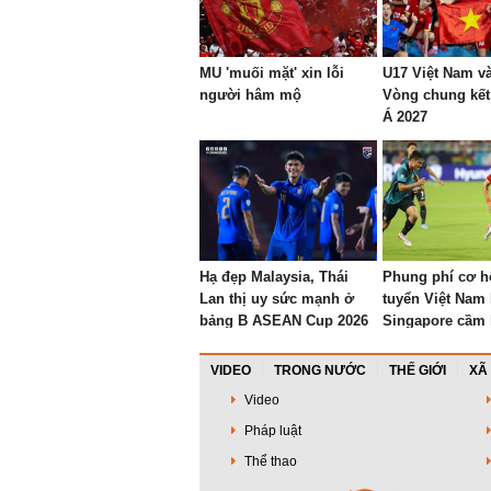
MU 'muối mặt' xin lỗi
U17 Việt Nam v
người hâm mộ
Vòng chung kết
Á 2027
Hạ đẹp Malaysia, Thái
Phung phí cơ hộ
Lan thị uy sức mạnh ở
tuyển Việt Nam 
bảng B ASEAN Cup 2026
Singapore cầm 
sân Mỹ Đình
VIDEO
TRONG NƯỚC
THẾ GIỚI
XÃ
Video
Pháp luật
Thể thao