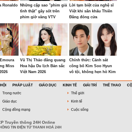
a Ronaldo
Những cặp sao "phim giả
Lời tạm biệt của nghệ sĩ
tình thật" gây sốt trên
Việt khi sân khấu Thiên
phim giờ vàng VTV
Đăng đóng cửa
' Emoura
Vũ Thị Thảo đăng quang
Chính thức: Cảnh sát
ng Miss
Hoa hậu Du lịch Bản sắc
công bố Kim Soo Hyun
2026
Việt Nam 2026
vô tội, không hẹn hò Kim
Sae Ron vào năm cô 14
tuổi
 HỘI
PHÁP LUẬT
GIÁO DỤC
KINH TẾ
GIẢI TRÍ
THỂ THAO
CỘ
Trong nước
Thế giới
Giáo dục
Kinh tế
Cộng đồng mạng
Cuộc sống
P Truyền thông 24H Online
HÔNG TIN ĐIỆN TỬ THANH HOÁ 24H