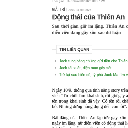
Thời gian:
Thứ Năm 6/8/2026 09:27 PM
GIẢI TRÍ
09:02 11-09-2025
Động thái của Thiên An
Sau thời gian giữ im lặng, Thiên An c
diễn viên đang gây xôn xao dư luận
TIN LIÊN QUAN
Jack tung bằng chứng gửi tiền cho Thiên
Jack tái xuất, diện mạo gây sốt
Trở lại sau biến cố, tỷ phú Jack Ma tìm 
Ngày 10/9, thông qua tính năng story trên
viết: “Từ chối làm khai sinh, rồi giờ gâ
tên trong khai sinh đã vậy. Có tên rồi ch
bỏ. Nhưng đừng hòng đụng đến con tôi”.
Bài đăng của Thiên An lập tức gây xôn 
ngày im lặng, nữ diễn viên có động thái 