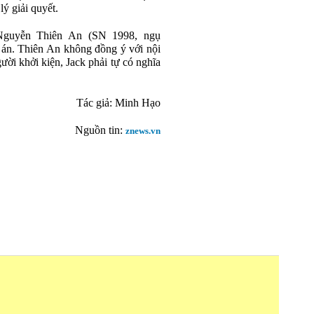
 giải quyết.
 Nguyễn Thiên An (SN 1998, ngụ
 án. Thiên An không đồng ý với nội
ười khởi kiện, Jack phải tự có nghĩa
Tác giả: Minh Hạo
Nguồn tin:
znews.vn