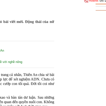
Hotline
: 097
ó bài viết mới. Động thái của nữ
 An
về với nghề nông
 trang cá nhân, Thiên An chia sẻ bài
y áp lực để xét nghiệm ADN. Chưa có
ắc cướp con tôi quá. Đời tôi coi như
xao và bàn tán dư luận. Sau những
liên quan đến quyền nuôi con. Không