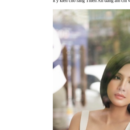
ít ý kiến cho rằng Thiên An đang ám chỉ v