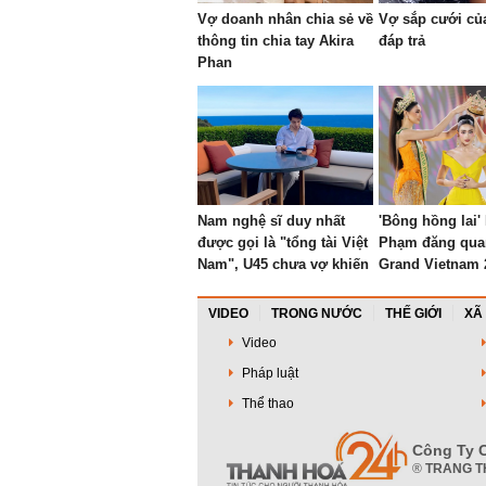
Vợ doanh nhân chia sẻ về
Vợ sắp cưới củ
thông tin chia tay Akira
đáp trả
Phan
Nam nghệ sĩ duy nhất
'Bông hồng lai
được gọi là "tổng tài Việt
Phạm đăng qua
Nam", U45 chưa vợ khiến
Grand Vietnam 
1 nữ MC thốt lên: "Đẹp
quá!"
VIDEO
TRONG NƯỚC
THẾ GIỚI
XÃ
Video
Pháp luật
Thể thao
Công Ty C
®
TRANG T