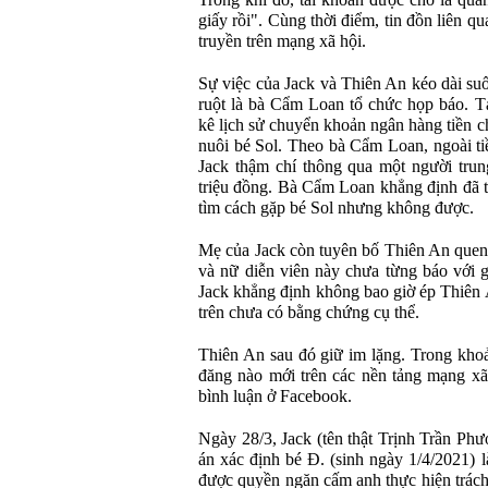
Trong khi đó, tài khoản được cho là quản
giấy rồi". Cùng thời điểm, tin đồn liên q
truyền trên mạng xã hội.
Sự việc của Jack và Thiên An kéo dài su
ruột là bà Cẩm Loan tổ chức họp báo. Tạ
kê lịch sử chuyển khoản ngân hàng tiền 
nuôi bé Sol. Theo bà Cẩm Loan, ngoài ti
Jack thậm chí thông qua một người tru
triệu đồng. Bà Cẩm Loan khẳng định đã 
tìm cách gặp bé Sol nhưng không được.
Mẹ của Jack còn tuyên bố Thiên An quen 
và nữ diễn viên này chưa từng báo với g
Jack khẳng định không bao giờ ép Thiên
trên chưa có bằng chứng cụ thể.
Thiên An sau đó giữ im lặng. Trong khoả
đăng nào mới trên các nền tảng mạng xã
bình luận ở Facebook.
Ngày 28/3, Jack (tên thật Trịnh Trần Ph
án xác định bé Đ. (sinh ngày 1/4/2021) 
được quyền ngăn cấm anh thực hiện trách