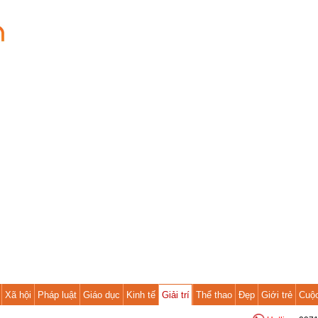
Xã hội
Pháp luật
Giáo dục
Kinh tế
Giải trí
Thể thao
Đẹp
Giới trẻ
Cuộ