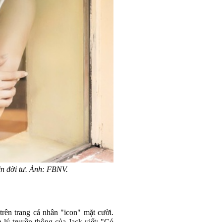
ện đời tư. Ảnh: FBNV.
trên trang cá nhân "icon" mặt cười.