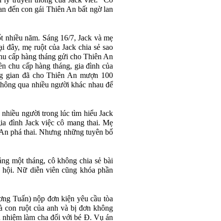
 lý truyền thông của Jack viết: "Có
uan đến con gái Thiên An bất ngờ lan
ốt nhiều năm. Sáng 16/7, Jack và mẹ
i đây, mẹ ruột của Jack chia sẻ sao
chu cấp hàng tháng gửi cho Thiên An
ền chu cấp hàng tháng, gia đình của
ng gian đã cho Thiên An mượn 100
thông qua nhiều người khác nhau để
nhiều người trong lúc tìm hiểu Jack
ia đình Jack việc cô mang thai. Mẹ
 An phá thai. Nhưng những tuyên bố
ng một tháng, cô không chia sẻ bài
 hội. Nữ diễn viên cũng khóa phần
ương Tuấn) nộp đơn kiện yêu cầu tòa
là con ruột của anh và bị đơn không
 nhiệm làm cha đối với bé Đ. Vụ án