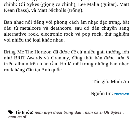
chính: Oli Sykes (giọng ca chính), Lee Malia (guitar), Matt
Kean (bass), và Matt Nicholls (trống).
Ban nhạc nổi tiếng với phong cách âm nhạc đặc trưng, bắt
đầu từ metalcore và deathcore, sau đó dần chuyển sang
alternative rock, electronic rock và pop rock, thử nghiệm
với nhiều thể loại khác nhau.
Bring Me The Horizon đã được đề cử nhiều giải thưởng lớn
như BRIT Awards và Grammy, đồng thời bán được hơn 5
triệu album trên toàn cầu. Họ là một trong những ban nhạc
rock hàng đầu tại Anh quốc.
Tác giả: Minh An
Nguồn tin:
znews.vn
Từ khóa:
,
,
ném điện thoại trúng đầu
nam ca sĩ Oli Sykes
nam ca sĩ