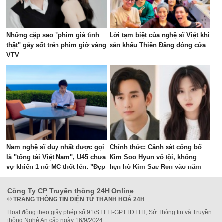
Những cặp sao "phim giả tình
Lời tạm biệt của nghệ sĩ Việt khi
thật" gây sốt trên phim giờ vàng
sân khấu Thiên Đăng đóng cửa
VTV
Nam nghệ sĩ duy nhất được gọi
Chính thức: Cảnh sát công bố
là "tổng tài Việt Nam", U45 chưa
Kim Soo Hyun vô tội, không
vợ khiến 1 nữ MC thốt lên: "Đẹp
hẹn hò Kim Sae Ron vào năm
quá!"
cô 14 tuổi
Công Ty CP Truyền thông 24H Online
®
TRANG THÔNG TIN ĐIỆN TỬ THANH HOÁ 24H
Hoạt động theo giấy phép số 91/STTTT-GPTTĐTTH, Sở Thông tin và Truyền
thông Nghệ An cấp ngày 16/9/2024