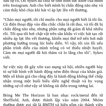
Sau sự cố, Oli Sykes đã chia sẻ tình hình sức khỏe của mình
trên Instagram. Anh cho biết mình bị chấn động não nhẹ và
cảm thấy khó chịu khi hát vì áp lực lên vết thương.
“Chào mọi người, tôi chỉ muốn cho mọi người biết là tôi ổn.
Cú điện thoại đập vào đầu chắc chắn là rất đau, và tôi đã bị
chấn động não nhẹ, nhưng phần sưng đã giảm đi khá nhiều
rồi. Tối qua tôi hơi chật vật trên sân khấu vì việc hát tạo rất
nhiều áp lực lên vết thương, khiến mọi thứ trở nên hơi mất
phương hướng trong lúc biểu diễn. Vì vậy, tôi xin lỗi nếu
phần trình diễn của mình trông có vẻ thiếu nhiệt huyết.
Cảm ơn mọi người đã hỏi thăm và lo lắng cho tôi", Sykes
viết.
Sự việc này đã gây xôn xao mạng xã hội, nhiều người bày
tỏ sự bất bình với hành động ném điện thoại của khán giả.
Một số khán giả cho rằng đây là hành động không thể chấp
nhận trong một buổi biểu diễn nghệ thuật và hy vọng
những sự cố như vậy sẽ không tái diễn trong tương lai.
Bring Me The Horizon là ban nhạc rock/metal đến từ
Sheffield, Anh, được thành lập vào năm 2004. Nhóm
thường được gọi tắt là BMTH và hiện gồm các thành viên