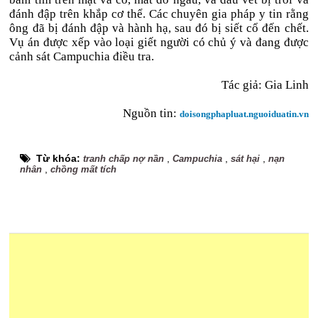
đánh đập trên khắp cơ thể. Các chuyên gia pháp y tin rằng
ông đã bị đánh đập và hành hạ, sau đó bị siết cổ đến chết.
Vụ án được xếp vào loại giết người có chủ ý và đang được
cảnh sát Campuchia điều tra.
Tác giả: Gia Linh
Nguồn tin:
doisongphapluat.nguoiduatin.vn
Từ khóa:
,
,
,
tranh chấp nợ nần
Campuchia
sát hại
nạn
,
nhân
chồng mất tích