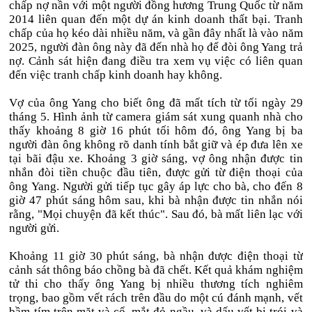
chấp nợ nần với một người đồng hương Trung Quốc từ năm
2014 liên quan đến một dự án kinh doanh thất bại. Tranh
chấp của họ kéo dài nhiều năm, và gần đây nhất là vào năm
2025, người đàn ông này đã đến nhà họ để đòi ông Yang trả
nợ. Cảnh sát hiện đang điều tra xem vụ việc có liên quan
đến việc tranh chấp kinh doanh hay không.
Vợ của ông Yang cho biết ông đã mất tích từ tối ngày 29
tháng 5. Hình ảnh từ camera giám sát xung quanh nhà cho
thấy khoảng 8 giờ 16 phút tối hôm đó, ông Yang bị ba
người đàn ông không rõ danh tính bắt giữ và ép đưa lên xe
tại bãi đậu xe. Khoảng 3 giờ sáng, vợ ông nhận được tin
nhắn đòi tiền chuộc đầu tiên, được gửi từ điện thoại của
ông Yang. Người gửi tiếp tục gây áp lực cho bà, cho đến 8
giờ 47 phút sáng hôm sau, khi bà nhận được tin nhắn nói
rằng, "Mọi chuyện đã kết thúc". Sau đó, bà mất liên lạc với
người gửi.
Khoảng 11 giờ 30 phút sáng, bà nhận được điện thoại từ
cảnh sát thông báo chồng bà đã chết. Kết quả khám nghiệm
tử thi cho thấy ông Yang bị nhiều thương tích nghiêm
trọng, bao gồm vết rách trên đầu do một cú đánh mạnh, vết
bầm tím trên mặt và cổ, mắt đỏ ngầu, và dấu vết bị trói và