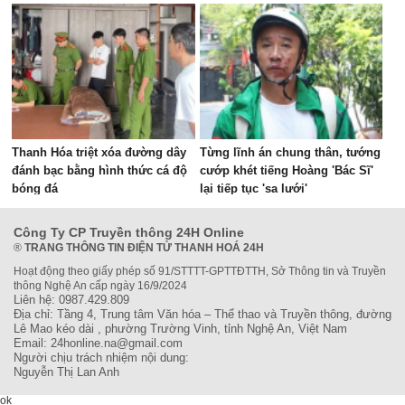
Thanh Hóa triệt xóa đường dây
Từng lĩnh án chung thân, tướng
đánh bạc bằng hình thức cá độ
cướp khét tiếng Hoàng 'Bác Sĩ'
bóng đá
lại tiếp tục 'sa lưới'
Công Ty CP Truyền thông 24H Online
®
TRANG THÔNG TIN ĐIỆN TỬ THANH HOÁ 24H
Hoạt động theo giấy phép số 91/STTTT-GPTTĐTTH, Sở Thông tin và Truyền
thông Nghệ An cấp ngày 16/9/2024
Liên hệ: 0987.429.809
Địa chỉ: Tầng 4, Trung tâm Văn hóa – Thể thao và Truyền thông, đường
Lê Mao kéo dài , phường Trường Vinh, tỉnh Nghệ An, Việt Nam
Email: 24honline.na@gmail.com
Người chịu trách nhiệm nội dung:
Nguyễn Thị Lan Anh
ok