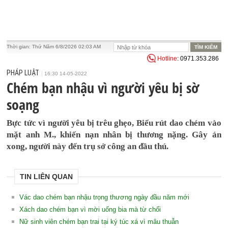
Thời gian:
Thứ Năm 6/8/2026 02:03 AM
Hotline
: 0971.353.286
PHÁP LUẬT
16:30 14-05-2022
Chém bạn nhậu vì người yêu bị sờ
soạng
Bực tức vì người yêu bị trêu ghẹo, Biểu rút dao chém vào
mặt anh M., khiến nạn nhân bị thương nặng. Gây án
xong, người này đến trụ sở công an đầu thú.
TIN LIÊN QUAN
Vác dao chém bạn nhậu trọng thương ngày đầu năm mới
Xách dao chém bạn vì mời uống bia mà từ chối
Nữ sinh viên chém bạn trai tại ký túc xá vì mâu thuẫn