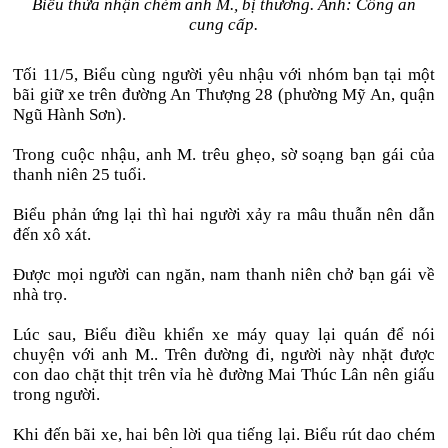
Biểu thừa nhận chém anh M., bị thương. Ảnh: Công an
cung cấp.
Tối 11/5, Biểu cùng người yêu nhậu với nhóm bạn tại một
bãi giữ xe trên đường An Thượng 28 (phường Mỹ An, quận
Ngũ Hành Sơn).
Trong cuộc nhậu, anh M. trêu ghẹo, sờ soạng bạn gái của
thanh niên 25 tuổi.
Biểu phản ứng lại thì hai người xảy ra mâu thuẫn nên dẫn
đến xô xát.
Được mọi người can ngăn, nam thanh niên chở bạn gái về
nhà trọ.
Lúc sau, Biểu điều khiển xe máy quay lại quán để nói
chuyện với anh M.. Trên đường đi, người này nhặt được
con dao chặt thịt trên vỉa hè đường Mai Thúc Lân nên giấu
trong người.
Khi đến bãi xe, hai bên lời qua tiếng lại. Biểu rút dao chém