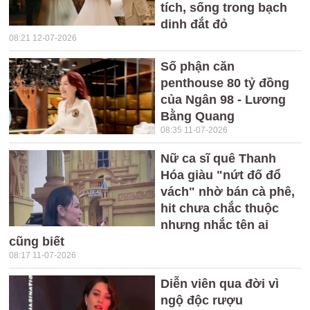
tích, sống trong bạch
dinh đắt đỏ
08:21 12-07-2026
Số phận căn
penthouse 80 tỷ đồng
của Ngân 98 - Lương
Bằng Quang
08:35 11-07-2026
Nữ ca sĩ quê Thanh
Hóa giàu "nứt đố đổ
vách" nhờ bán cà phê,
hit chưa chắc thuộc
nhưng nhắc tên ai
cũng biết
08:17 11-07-2026
Diễn viên qua đời vì
ngộ độc rượu