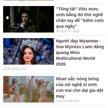
"Tổng tài" Vbiz mưu
sinh bằng đủ thứ nghề
chân tay để "kiếm cơm
qua ngày"
09:32 01-07-2026
Người đẹp Myanmar -
Soe Myintzu Lwin đăng
quang Miss
Multicultural World
2026
11:30 29-06-2026
Nhan sắc nóng bỏng
của nữ nghệ sĩ sinh
con trai cho đại gia dệt
may
14:54 28-06-2026