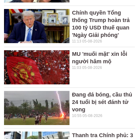
Chính quyền Tổng
thống Trump hoàn trả
100 tỷ USD thuế quan
'Ngày Giải phóng'
11:13 05-08-2026
MU 'muối mặt' xin lỗi
người hâm mộ
11:03 05-08-2026
Đang đá bóng, cầu thủ
24 tuổi bị sét đánh tử
vong
10:55 05-08-2026
Thanh tra Chính phủ: 3