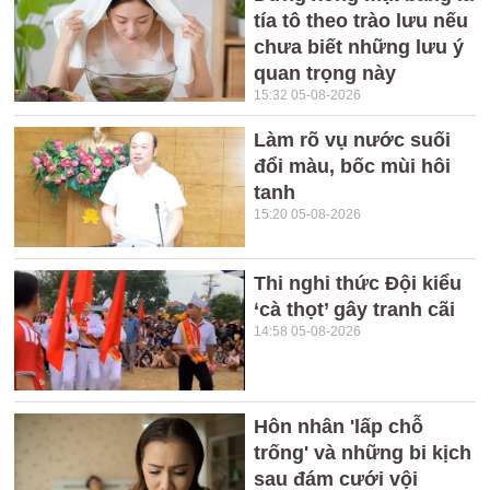
tía tô theo trào lưu nếu
chưa biết những lưu ý
quan trọng này
15:32 05-08-2026
Làm rõ vụ nước suối
đổi màu, bốc mùi hôi
tanh
15:20 05-08-2026
Thi nghi thức Đội kiểu
‘cà thọt’ gây tranh cãi
14:58 05-08-2026
Hôn nhân 'lấp chỗ
trống' và những bi kịch
sau đám cưới vội