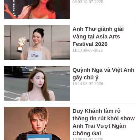
08:03 10-07-2026
Anh Thư giành giải
Vàng tại Asia Arts
Festival 2026
11:20 09-07-2026
Quỳnh Nga và Việt Anh
gây chú ý
16:14 08-07-2026
Duy Khánh làm rõ
thông tin rút khỏi show
Anh Trai Vượt Ngàn
Chông Gai
10:39 07-07-2026