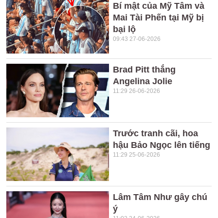
Bí mật của Mỹ Tâm và
Mai Tài Phến tại Mỹ bị
bại lộ
09:43 27-06-2026
Brad Pitt thắng
Angelina Jolie
11:29 26-06-2026
Trước tranh cãi, hoa
hậu Bảo Ngọc lên tiếng
11:29 25-06-2026
Lâm Tâm Như gây chú
ý