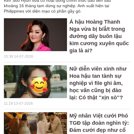
Kim Soo Hyun vừa có hoạt động chính thức đầu tiên sau
khoảng 16 tháng tạm dừng sự nghiệp. Anh xuất hiện tại
Philippines với diện mạo có phần gầy gò.
Á hậu Hoàng Thanh
Nga vừa bị b/ắ/t trong
đường dây buôn lậu
kim cương xuyên quốc
gia là ai?
15:39 14-07-2026
Nữ diễn viên xinh như
Hoa hậu tan tành sự
nghiệp vì file ghi âm,
học vấn cũng bị đào
lại: Có thật "xịn sò"?
11:19 13-07-2026
Mỹ nhân Việt cưới Phó
TGĐ tập đoàn nghìn tỷ:
Đám cưới đẹp như cổ