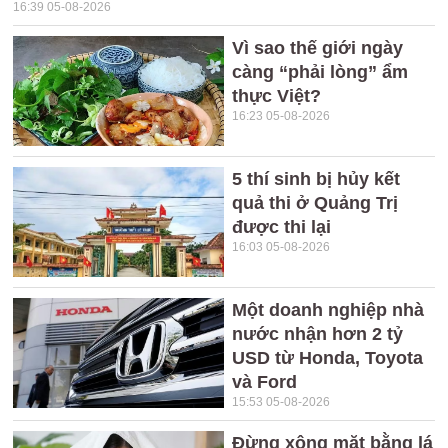
16:39 05-08-2026
Vì sao thế giới ngày
càng “phải lòng” ẩm
thực Việt?
16:23 05-08-2026
5 thí sinh bị hủy kết
quả thi ở Quảng Trị
được thi lại
16:03 05-08-2026
Một doanh nghiệp nhà
nước nhận hơn 2 tỷ
USD từ Honda, Toyota
và Ford
15:53 05-08-2026
Đừng xông mặt bằng lá