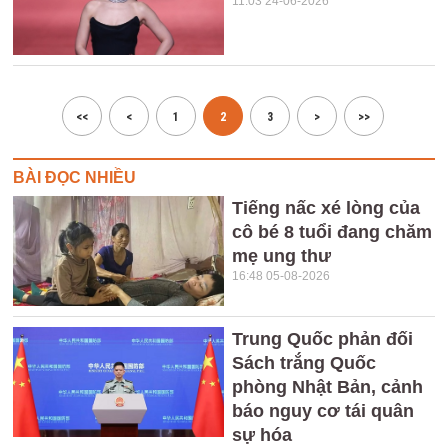
11:03 24-06-2026
<<
<
1
2
3
>
>>
BÀI ĐỌC NHIỀU
Tiếng nấc xé lòng của
cô bé 8 tuổi đang chăm
mẹ ung thư
16:48 05-08-2026
Trung Quốc phản đối
Sách trắng Quốc
phòng Nhật Bản, cảnh
báo nguy cơ tái quân
sự hóa