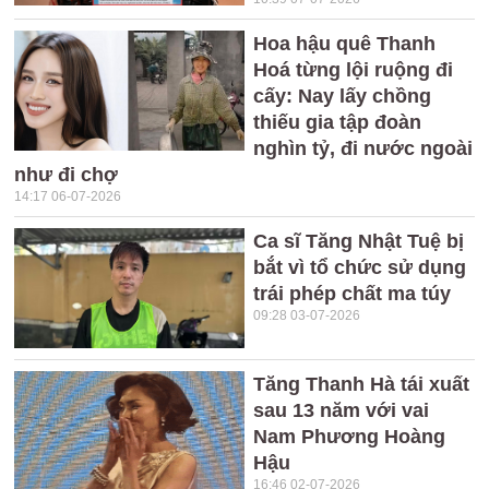
Hoa hậu quê Thanh
Hoá từng lội ruộng đi
cấy: Nay lấy chồng
thiếu gia tập đoàn
nghìn tỷ, đi nước ngoài
như đi chợ
14:17 06-07-2026
Ca sĩ Tăng Nhật Tuệ bị
bắt vì tổ chức sử dụng
trái phép chất ma túy
09:28 03-07-2026
Tăng Thanh Hà tái xuất
sau 13 năm với vai
Nam Phương Hoàng
Hậu
16:46 02-07-2026