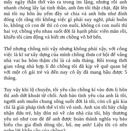
mấy ngày thẫn thờ vào ra trong im lặng, nhưng rồi anh
nhanh chóng lấy lại tinh thần, anh ôm tôi thật chặt, đặt lên
má tôi nụ hôn âu yếm đầy sẻ chia và anh hứa như đinh
đóng cột rằng tôi không việc gì phải suy nghĩ, phải buồn
lo, không có con đẻ thì có con nuôi, không có con nuôi thì
hai vợ, chồng yêu nhau suốt đời là hạnh phúc viên mãn rồi,
khiến tôi cảm động và biết ơn chồng vô bờ bến.
Thế nhưng chồng nói vậy nhưng không phải vậy, với công
việc là kĩ sư xây dựng của mình chồng thưa cơ hội để vắng
nhà vai ba hôm thậm chí là cả nửa tháng. Rồi trong thời
gian vắng nhà hợp lí đó chồng tôi đã kịp về quê quan hệ
với một cô gái trẻ và đến nay cô ấy đã mang bầu được 5
tháng.
Tuy vậy khi lộ chuyện, tôi yêu cầu chồng kí vào đơn li hôn
thì anh dứt khoát từ chối. Anh bảo tình yêu của anh là tôi,
người anh muốn chung sống suốt đời là tôi, còn cô gái kia
chỉ là giải pháp tình thế vì tôi vô sinh. Anh xin tôi hãy chấp
nhận đứa trẻ, hãy đón nó về căn nhà của tôi, hãy thương
yêu nó như con đẻ để anh được hoàn thành nghĩa vụ báo
hiếu cho gia đình dòng tộc, bố, mẹ anh! Liệu tôi có nên
nghe lời khẩn cầu của chồng?