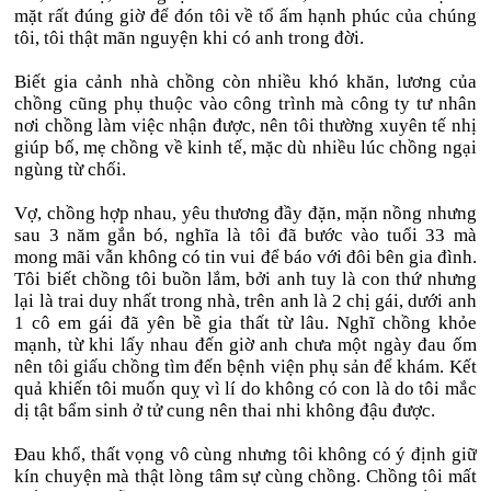
mặt rất đúng giờ để đón tôi về tổ ấm hạnh phúc của chúng
tôi, tôi thật mãn nguyện khi có anh trong đời.
Biết gia cảnh nhà chồng còn nhiều khó khăn, lương của
chồng cũng phụ thuộc vào công trình mà công ty tư nhân
nơi chồng làm việc nhận được, nên tôi thường xuyên tế nhị
giúp bố, mẹ chồng về kinh tế, mặc dù nhiều lúc chồng ngại
ngùng từ chối.
Vợ, chồng hợp nhau, yêu thương đầy đặn, mặn nồng nhưng
sau 3 năm gắn bó, nghĩa là tôi đã bước vào tuổi 33 mà
mong mãi vẫn không có tin vui để báo với đôi bên gia đình.
Tôi biết chồng tôi buồn lắm, bởi anh tuy là con thứ nhưng
lại là trai duy nhất trong nhà, trên anh là 2 chị gái, dưới anh
1 cô em gái đã yên bề gia thất từ lâu. Nghĩ chồng khỏe
mạnh, từ khi lấy nhau đến giờ anh chưa một ngày đau ốm
nên tôi giấu chồng tìm đến bệnh viện phụ sản để khám. Kết
quả khiến tôi muốn quỵ vì lí do không có con là do tôi mắc
dị tật bẩm sinh ở tử cung nên thai nhi không đậu được.
Đau khổ, thất vọng vô cùng nhưng tôi không có ý định giữ
kín chuyện mà thật lòng tâm sự cùng chồng. Chồng tôi mất