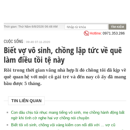
Thời gian:
Thứ Năm 6/8/2026 06:48 AM
Hotline
: 0971.353.286
CUỘC SỐNG
09:46 07-11-2020
Biết vợ vô sinh, chồng lập tức về quê
làm điều tồi tệ này
Rồi trong thời gian vắng nhà hợp lí đó chồng tôi đã kịp về
quê quan hệ với một cô gái trẻ và đến nay cô ấy đã mang
bầu được 5 tháng.
TIN LIÊN QUAN
Con dâu chịu tủi nhục mang tiếng vô sinh, mẹ chồng hành động bất
ngờ khi tình cờ nghe hai vợ chồng nói chuyện
Biết tôi vô sinh, chồng vội vàng kiếm con nối dõi với ... vợ cũ