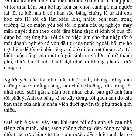
28 tuổi tôi mới tìm được một nửa kia của mình. Chẳng phải
vì tôi thua kém bạn bè hay kén cá, chọn canh gì, mà ngược
lại tôi tự biết mình có nhan sắc, bằng chứng là từ khi còn
học cấp III tôi đã làm xiêu lòng nhiều bạn nam trong
trường. Lí do muộn yêu bởi tôi lo phấn đấu sự nghiệp, may
mắn quyết định theo đuổi tấm bằng thạc sĩ kinh tế của tôi
được bố, mẹ ủng hộ. Tôi đã có việc làm cho thu nhập tốt ở
một doanh nghiệp có vốn đầu tư của nước ngoài, bố, mẹ hỗ
trợ thêm để tôi có nhà riêng, có ôtô đi làm rất thuận lợi. Tôi
biết cuộc sống của một cô gái sinh ra và lớn lên ở thành
phố, được học hành thành đạt như tôi không phải ai ước
cũng có.
Người yêu của tôi nhỏ hơn tôi 2 tuổi, nhưng trông anh
chững chạc và rất ga lăng, anh chiều chuộng, trân trọng tôi
nhất mực, suốt gần 2 năm bên nhau chưa bao giờ anh làm
tôi phật ý. Anh có bằng kĩ sư xây dựng, tôi quen anh do cậu
bạn thân của anh là nhân viên dưới quyền tôi phụ trách giới
thiệu.
Quê anh ở xa vì vậy sau khi cưới tôi đón anh về căn nhà
riêng của mình. Sáng sáng chồng chở tôi đến công ty bằng
ôtô, trưa vợ, chồng tự túc cơm nước, đến chiều anh lại có