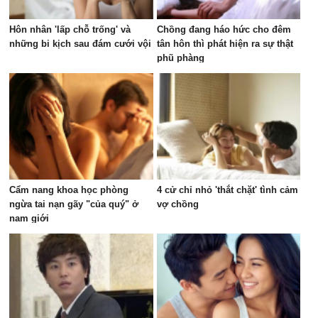
Hôn nhân 'lấp chỗ trống' và
Chồng đang háo hức cho đêm
những bi kịch sau đám cưới vội
tân hôn thì phát hiện ra sự thật
phũ phàng
Cẩm nang khoa học phòng
4 cử chỉ nhỏ 'thắt chặt' tình cảm
ngừa tai nạn gãy "của quý" ở
vợ chồng
nam giới