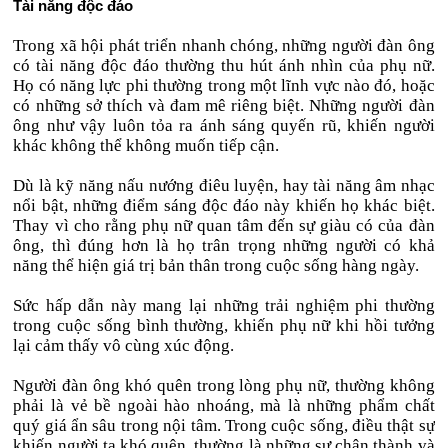
Tài năng độc đáo
Trong xã hội phát triển nhanh chóng, những người đàn ông
có tài năng độc đáo thường thu hút ánh nhìn của phụ nữ.
Họ có năng lực phi thường trong một lĩnh vực nào đó, hoặc
có những sở thích và đam mê riêng biệt. Những người đàn
ông như vậy luôn tỏa ra ánh sáng quyến rũ, khiến người
khác không thể không muốn tiếp cận.
Dù là kỹ năng nấu nướng điêu luyện, hay tài năng âm nhạc
nổi bật, những điểm sáng độc đáo này khiến họ khác biệt.
Thay vì cho rằng phụ nữ quan tâm đến sự giàu có của đàn
ông, thì đúng hơn là họ trân trọng những người có khả
năng thể hiện giá trị bản thân trong cuộc sống hàng ngày.
Sức hấp dẫn này mang lại những trải nghiệm phi thường
trong cuộc sống bình thường, khiến phụ nữ khi hồi tưởng
lại cảm thấy vô cùng xúc động.
Người đàn ông khó quên trong lòng phụ nữ, thường không
phải là vẻ bề ngoài hào nhoáng, mà là những phẩm chất
quý giá ẩn sâu trong nội tâm. Trong cuộc sống, điều thật sự
khiến người ta khó quên, thường là những sự chân thành và