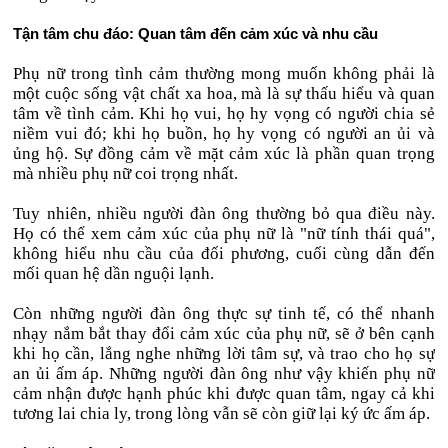
Tận tâm chu đáo: Quan tâm đến cảm xúc và nhu cầu
Phụ nữ trong tình cảm thường mong muốn không phải là
một cuộc sống vật chất xa hoa, mà là sự thấu hiểu và quan
tâm về tình cảm. Khi họ vui, họ hy vọng có người chia sẻ
niềm vui đó; khi họ buồn, họ hy vọng có người an ủi và
ủng hộ. Sự đồng cảm về mặt cảm xúc là phần quan trọng
mà nhiều phụ nữ coi trọng nhất.
Tuy nhiên, nhiều người đàn ông thường bỏ qua điều này.
Họ có thể xem cảm xúc của phụ nữ là "nữ tính thái quá",
không hiểu nhu cầu của đối phương, cuối cùng dẫn đến
mối quan hệ dần nguội lạnh.
Còn những người đàn ông thực sự tinh tế, có thể nhanh
nhạy nắm bắt thay đổi cảm xúc của phụ nữ, sẽ ở bên cạnh
khi họ cần, lắng nghe những lời tâm sự, và trao cho họ sự
an ủi ấm áp. Những người đàn ông như vậy khiến phụ nữ
cảm nhận được hạnh phúc khi được quan tâm, ngay cả khi
tương lai chia ly, trong lòng vẫn sẽ còn giữ lại ký ức ấm áp.