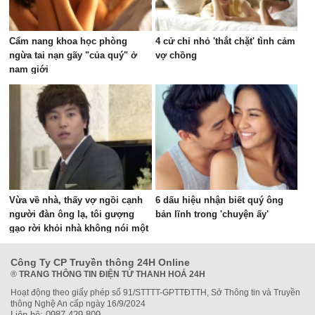
Cẩm nang khoa học phòng
4 cử chỉ nhỏ 'thắt chặt' tình cảm
ngừa tai nạn gãy "của quý" ở
vợ chồng
nam giới
Vừa về nhà, thấy vợ ngồi cạnh
6 dấu hiệu nhận biết quý ông
người đàn ông lạ, tôi gượng
bản lĩnh trong 'chuyện ấy'
gạo rời khỏi nhà không nói một
lời
Công Ty CP Truyền thông 24H Online
®
TRANG THÔNG TIN ĐIỆN TỬ THANH HOÁ 24H
Hoạt động theo giấy phép số 91/STTTT-GPTTĐTTH, Sở Thông tin và Truyền
thông Nghệ An cấp ngày 16/9/2024
Liên hệ: 0987.429.809