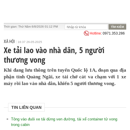
Thời gian:
Thứ Năm 6/8/2026 01:12 PM
Hotline
: 0971.353.286
XÃ HỘI
16:37 26-05-2025
Xe tải lao vào nhà dân, 5 người
thương vong
Khi đang lưu thông trên tuyến Quốc lộ 1A, đoạn qua địa
phận tỉnh Quảng Ngãi, xe tải chở cát va chạm với 1 xe
máy rồi lao vào nhà dân, khiến 5 người thương vong.
TIN LIÊN QUAN
Tông vào đuôi xe tải dừng ven đường, tài xế container tử vong
trong cabin