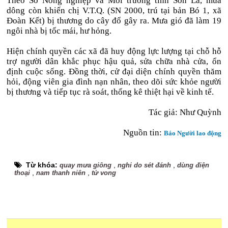
Theo Sở Nông nghiệp và Môi trường tỉnh Sơn La, mưa
dông còn khiến chị V.T.Q. (SN 2000, trú tại bản Bó 1, xã
Đoàn Kết) bị thương do cây đổ gây ra. Mưa gió đã làm 19
ngôi nhà bị tốc mái, hư hỏng.
Hiện chính quyền các xã đã huy động lực lượng tại chỗ hỗ
trợ người dân khắc phục hậu quả, sửa chữa nhà cửa, ổn
định cuộc sống. Đồng thời, cử đại diện chính quyền thăm
hỏi, động viên gia đình nạn nhân, theo dõi sức khỏe người
bị thương và tiếp tục rà soát, thống kê thiệt hại về kinh tế.
Tác giả: Như Quỳnh
Nguồn tin:
Báo Người lao động
Từ khóa:
,
,
quay mưa giông
nghi do sét đánh
dùng điện
,
,
thoại
nam thanh niên
tử vong