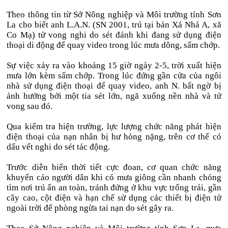
Theo thông tin từ Sở Nông nghiệp và Môi trường tỉnh Sơn
La cho biết anh L.A.N. (SN 2001, trú tại bản Xá Nhá A, xã
Co Mạ) tử vong nghi do sét đánh khi đang sử dụng điện
thoại di động để quay video trong lúc mưa dông, sấm chớp.
Sự việc xảy ra vào khoảng 15 giờ ngày 2-5, trời xuất hiện
mưa lớn kèm sấm chớp. Trong lúc đứng gần cửa của ngôi
nhà sử dụng điện thoại để quay video, anh N. bất ngờ bị
ảnh hưởng bởi một tia sét lớn, ngã xuống nền nhà và tử
vong sau đó.
Qua kiểm tra hiện trường, lực lượng chức năng phát hiện
điện thoại của nạn nhân bị hư hỏng nặng, trên cơ thể có
dấu vết nghi do sét tác động.
Trước diễn biến thời tiết cực đoan, cơ quan chức năng
khuyến cáo người dân khi có mưa giông cần nhanh chóng
tìm nơi trú ẩn an toàn, tránh đứng ở khu vực trống trải, gần
cây cao, cột điện và hạn chế sử dụng các thiết bị điện tử
ngoài trời để phòng ngừa tai nạn do sét gây ra.