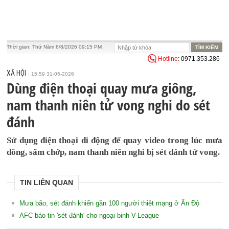
Thời gian:
Thứ Năm 6/8/2026 09:15 PM
Hotline
: 0971.353.286
XÃ HỘI
15:59 31-05-2026
Dùng điện thoại quay mưa giông,
nam thanh niên tử vong nghi do sét
đánh
Sử dụng điện thoại di động để quay video trong lúc mưa
dông, sấm chớp, nam thanh niên nghi bị sét đánh tử vong.
TIN LIÊN QUAN
Mưa bão, sét đánh khiến gần 100 người thiệt mạng ở Ấn Độ
AFC báo tin 'sét đánh' cho ngoại binh V-League