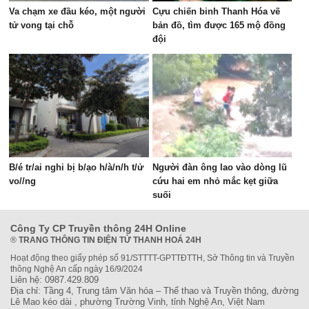
Va chạm xe đầu kéo, một người
Cựu chiến binh Thanh Hóa vẽ
tử vong tại chỗ
bản đồ, tìm được 165 mộ đồng
đội
B/é tr/ai nghi bị b/ạo h/à/n/h t/ử
Người đàn ông lao vào dòng lũ
vo//ng
cứu hai em nhỏ mắc kẹt giữa
suối
Công Ty CP Truyền thông 24H Online
®
TRANG THÔNG TIN ĐIỆN TỬ THANH HOÁ 24H
Hoạt động theo giấy phép số 91/STTTT-GPTTĐTTH, Sở Thông tin và Truyền
thông Nghệ An cấp ngày 16/9/2024
Liên hệ: 0987.429.809
Địa chỉ: Tầng 4, Trung tâm Văn hóa – Thể thao và Truyền thông, đường
Lê Mao kéo dài , phường Trường Vinh, tỉnh Nghệ An, Việt Nam