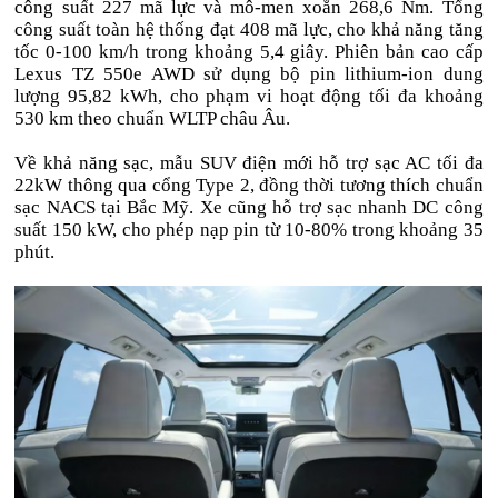
công suất 227 mã lực và mô-men xoắn 268,6 Nm. Tổng
công suất toàn hệ thống đạt 408 mã lực, cho khả năng tăng
tốc 0-100 km/h trong khoảng 5,4 giây. Phiên bản cao cấp
Lexus TZ 550e AWD sử dụng bộ pin lithium-ion dung
lượng 95,82 kWh, cho phạm vi hoạt động tối đa khoảng
530 km theo chuẩn WLTP châu Âu.
Về khả năng sạc, mẫu SUV điện mới hỗ trợ sạc AC tối đa
22kW thông qua cổng Type 2, đồng thời tương thích chuẩn
sạc NACS tại Bắc Mỹ. Xe cũng hỗ trợ sạc nhanh DC công
suất 150 kW, cho phép nạp pin từ 10-80% trong khoảng 35
phút.