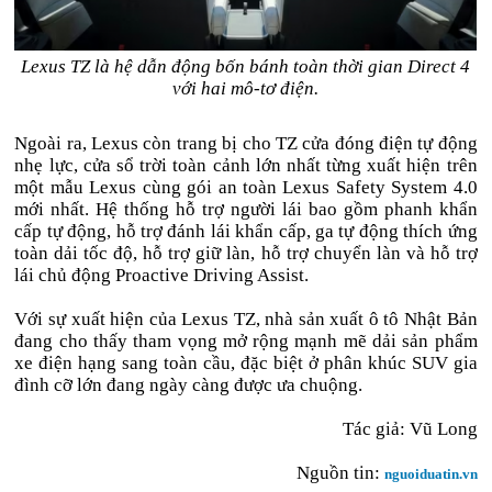
Lexus TZ là hệ dẫn động bốn bánh toàn thời gian Direct 4
với hai mô-tơ điện.
Ngoài ra, Lexus còn trang bị cho TZ cửa đóng điện tự động
nhẹ lực, cửa sổ trời toàn cảnh lớn nhất từng xuất hiện trên
một mẫu Lexus cùng gói an toàn Lexus Safety System 4.0
mới nhất. Hệ thống hỗ trợ người lái bao gồm phanh khẩn
cấp tự động, hỗ trợ đánh lái khẩn cấp, ga tự động thích ứng
toàn dải tốc độ, hỗ trợ giữ làn, hỗ trợ chuyển làn và hỗ trợ
lái chủ động Proactive Driving Assist.
Với sự xuất hiện của Lexus TZ, nhà sản xuất ô tô Nhật Bản
đang cho thấy tham vọng mở rộng mạnh mẽ dải sản phẩm
xe điện hạng sang toàn cầu, đặc biệt ở phân khúc SUV gia
đình cỡ lớn đang ngày càng được ưa chuộng.
Tác giả: Vũ Long
Nguồn tin:
nguoiduatin.vn