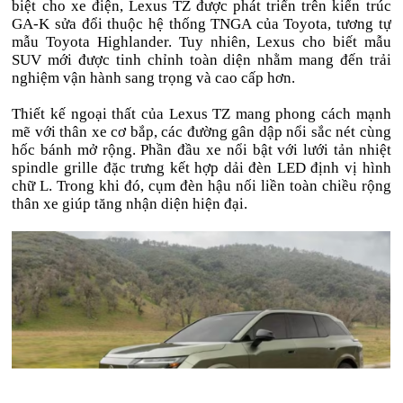
biệt cho xe điện, Lexus TZ được phát triển trên kiến trúc
GA-K sửa đổi thuộc hệ thống TNGA của Toyota, tương tự
mẫu Toyota Highlander. Tuy nhiên, Lexus cho biết mẫu
SUV mới được tinh chỉnh toàn diện nhằm mang đến trải
nghiệm vận hành sang trọng và cao cấp hơn.
Thiết kế ngoại thất của Lexus TZ mang phong cách mạnh
mẽ với thân xe cơ bắp, các đường gân dập nổi sắc nét cùng
hốc bánh mở rộng. Phần đầu xe nổi bật với lưới tản nhiệt
spindle grille đặc trưng kết hợp dải đèn LED định vị hình
chữ L. Trong khi đó, cụm đèn hậu nối liền toàn chiều rộng
thân xe giúp tăng nhận diện hiện đại.