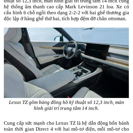
thuật số 12,3 inch, màn hình giải trí trung tâm 14 inch cùng
hệ thống âm thanh cao cấp Mark Levinson 21 loa. Xe có
cấu hình 6 chỗ ngồi theo dạng 2-2-2 với hai ghế thương gia
độc lập ở hàng ghế thứ hai, tích hợp đệm đỡ chân ottoman.
Lexus TZ gồm bảng đồng hồ kỹ thuật số 12,3 inch, màn
hình giải trí trung tâm 14 inch.
Cung cấp sức mạnh cho Lexus TZ là hệ dẫn động bốn bánh
toàn thời gian Direct 4 với hai mô-tơ điện, mỗi mô-tơ cho