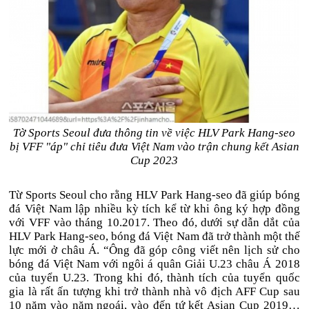
Tờ Sports Seoul đưa thông tin về việc HLV Park Hang-seo
bị VFF "áp" chỉ tiêu đưa Việt Nam vào trận chung kết Asian
Cup 2023
Từ Sports Seoul cho rằng HLV Park Hang-seo đã giúp bóng
đá Việt Nam lập nhiều kỳ tích kể từ khi ông ký hợp đồng
với VFF vào tháng 10.2017. Theo đó, dưới sự dẫn dắt của
HLV Park Hang-seo, bóng đá Việt Nam đã trở thành một thế
lực mới ở châu Á. “Ông đã góp công viết nên lịch sử cho
bóng đá Việt Nam với ngôi á quân Giải U.23 châu Á 2018
của tuyển U.23. Trong khi đó, thành tích của tuyển quốc
gia là rất ấn tượng khi trở thành nhà vô địch AFF Cup sau
10 năm vào năm ngoái, vào đến tứ kết Asian Cup 2019…