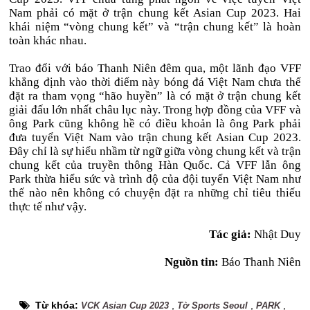
Nam phải có mặt ở trận chung kết Asian Cup 2023. Hai
khái niệm “vòng chung kết” và “trận chung kết” là hoàn
toàn khác nhau.
Trao đổi với báo Thanh Niên đêm qua, một lãnh đạo VFF
khẳng định vào thời điểm này bóng đá Việt Nam chưa thể
đặt ra tham vọng “hão huyền” là có mặt ở trận chung kết
giải đấu lớn nhất châu lục này. Trong hợp đồng của VFF và
ông Park cũng không hề có điều khoản là ông Park phải
đưa tuyển Việt Nam vào trận chung kết Asian Cup 2023.
Đây chỉ là sự hiểu nhầm từ ngữ giữa vòng chung kết và trận
chung kết của truyền thông Hàn Quốc. Cả VFF lẫn ông
Park thừa hiểu sức và trình độ của đội tuyển Việt Nam như
thế nào nên không có chuyện đặt ra những chỉ tiêu thiếu
thực tế như vậy.
Tác giả:
Nhật Duy
Nguồn tin:
Báo Thanh Niên
Từ khóa:
,
,
,
VCK Asian Cup 2023
Tờ Sports Seoul
PARK