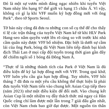
Đó là một sự vươn mình đáng ngạc nhiên khi tuyển Việt
Nam nhảy lên hạng 97 thế giới và hạng 15 châu Á. Vì vậy,
không có gì lạ khi VFF muốn ký hợp đồng mới với ông
Park”, theo tờ Sports Seoul.
Tờ báo này cũng đã đưa ra những con số cụ thể để cho thấy
tỉ lệ các trận thắng của tuyển Việt Nam kể từ khi HLV Park
Hang-seo nắm quyền vượt lên rõ ràng so với trước khi nhà
cầm quân này được VFF bổ nhiệm. Đặc biệt là dưới sự cầm
lái của ông Park, bóng đá Việt Nam liên tiếp đánh bại kình
địch Thái Lan ở mọi cấp đội tuyển trong thời gian gần đây
để chiếm ngôi số 1 bóng đá Đông Nam Á.
“Thực tế là những thành tích của Park ở Việt Nam là đủ
điều kiện để ký lại hợp đồng mới với VFF. Trong quá khứ,
VFF luôn yêu cầu gia hạn hợp đồng. Tuy nhiên, VFF hồi
tháng 7 đã đưa ra một yêu cầu không thể thực hiện là phải
đưa tuyển Việt Nam tiến vào chung kết Asian Cup tiếp theo
(năm 2023) như một điều kiện để đổi mới. Vào chung kết
Asian Cup là một nhiệm vụ đầy thách thức mà ngay cả Hàn
Quốc cũng chỉ làm được một lần trong 7 giải đấu gần nhất,
còn Việt Nam chưa bao giờ đạt được. Một nguồn tin thân