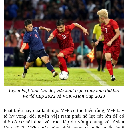
Tuyển Việt Nam (áo đỏ) vừa xuất trận vòng loại thứ hai
World Cup 2022 và VCK Asian Cup 2023
Phát biểu này của lãnh đạo VFF có thể hiểu rằng, VFF bày
tỏ hy vọng, đội tuyển Việt Nam phải nỗ lực rất lớn để có
thể có cơ hội đoạt vé trực tiếp dự vòng chung kết Asian
Cup 2023. VFF chưa từng phát ngôn về việc tuyển Việt