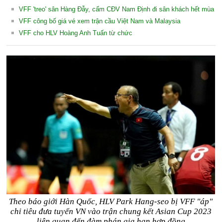
VFF 'treo' sân Hàng Đẫy, cấm CĐV Nam Định đi sân khách hết mùa
VFF công bố giá vé xem trận cầu Việt Nam và Malaysia
VFF cho HLV Hoàng Anh Tuấn từ chức
Theo báo giới Hàn Quốc, HLV Park Hang-seo bị VFF "áp"
chỉ tiêu đưa tuyển VN vào trận chung kết Asian Cup 2023
liên quan đến đàm phán gia hạn hợp đồng