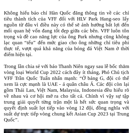
Không hiểu báo chí Hàn Quốc đăng thông tin về các chỉ
tiêu thành tích của VFF đối với HLV Park Hang-seo lấy
nguồn từ đâu vì điều này có thể sẽ ảnh hưởng bất lợi đến
mối quan hệ vốn đang tốt đẹp giữa các bên. VFF luôn tôn
trọng và đề cao năng lực của ông Park nhưng cũng không
lạc quan “tếu” đến mức giao cho ông những chỉ tiêu phi
thực tế, vượt quá khả năng của bóng đá Việt Nam ở thời
điểm hiện tại.
Trong lần chia sẻ với báo Thanh Niên ngay sau lễ bốc thăm
vòng loại World Cup 2022 cách đây ít tháng, Phó Chủ tịch
VFF Trần Quốc Tuấn nhấn mạnh: “Ở bảng G, đội có thể
xem là cực mạnh là UAE - á quân châu Á. Các đội còn lại
gồm Thái Lan, Việt Nam, Malaysia, Indonesia đều hiểu rõ
về nhau và cơ hội mở ra cho tất cả. Chính vì vậy sự tập
trung giải quyết từng trận một là hết sức quan trọng và
quyết định suất lọt tiếp vào vòng 12 đội, đồng nghĩa với
suất dự trực tiếp vòng chung kết Asian Cup 2023 tại Trung
Quốc”.