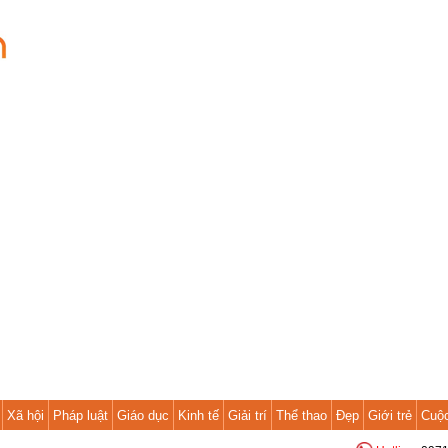
Xã hội
Pháp luật
Giáo dục
Kinh tế
Giải trí
Thể thao
Đẹp
Giới trẻ
Cuộ