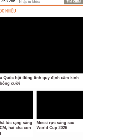
1.353.286
ỌC NHIỀU
ểu Quốc hội đồng tình quy định cấm kinh
bóng cười
hà lúc rạng sáng
Messi rực sáng sau
CM, hai cha con
World Cup 2026
g