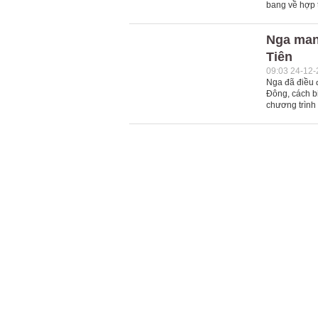
bang về hợp 
Nga mang
Tiên
09:03 24-12
Nga đã điều 
Đông, cách bi
chương trình