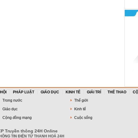
 HỘI
PHÁP LUẬT
GIÁO DỤC
KINH TẾ
GIẢI TRÍ
THỂ THAO
CỘ
Trong nước
Thế giới
Giáo dục
Kinh tế
Cộng đồng mạng
Cuộc sống
P Truyền thông 24H Online
HÔNG TIN ĐIỆN TỬ THANH HOÁ 24H