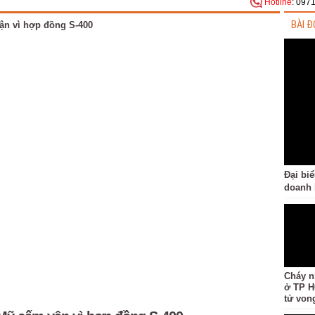
Hotline
: 097
BÀI Đ
Đại bi
doanh 
Cháy n
ở TP H
tử von