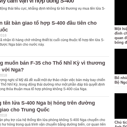
 Mỹ cấm vận vì hợp đồng S-400
ộng thái tiêu cực, khẳng định không từ bỏ thương vụ mua tên lửa S-
 tất bàn giao tổ hợp S-400 đầu tiên cho
Một hi
uốc
đình ch
2018
quan đ
 nhận lô hàng chở những thiết bị cuối cùng thuộc tổ hợp tên lửa S-
bóng đ
 được Nga bán cho nước này.
g muốn bán F-35 cho Thổ Nhĩ Kỳ vì thương
0 với Nga?
-2018
Bổ nhi
ợng nghị sĩ Mỹ đã đề xuất một dự thảo chặn việc bán máy bay chiến
Bộ Ngo
 Thổ Nhĩ Kỳ, trong động thái dường như một phần đáp trả quyết định
rong thỏa thuận mua tổ hợp phòng không S-400 của Nga.
 tên lửa S-400 Nga bị hỏng trên đường
giao cho Trung Quốc
-2018
ận phụ trợ của hệ thống tên lửa phòng không S-400 Nga chuyển cho
Chủ tị
ị hư hỏng trong quá trình vận chuyển bằng đường biển, cơ quan liên
Anh Dũ