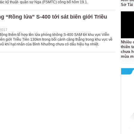
tác kỹ thuật- quân sự Nga (FSMTC) công bố hôm 19.1.
Sở Tài
 “Rồng lửa” S-400 tới sát biên giới Triều
-2017
động thêm tổ hợp tên lửa phòng không S-400 SAM tới khu vực Viễn
ên giới Triều Tiên 130km trong bối cảnh căng thẳng trong khu vực về
Nhiều 
 vũ khí hạt nhân của Bình Nhưỡng chưa có dấu hiệu hạ nhiệt.
thiên 
chưa h
mùa m