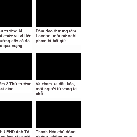
ệu trưởng bị
Đâm dao ở trung tâm
ỉ chức vụ vì liên
London, một nữ nghi
ường dây cá độ
phạm bị bắt giữ
á qua mạng
ệm 2 Thứ trưởng
Va chạm xe đầu kéo,
ại giao
một người tử vong tại
chỗ
ch UBND tỉnh Tô
Thanh Hóa chủ động
ng làm việc với
phòng, chống mưa,