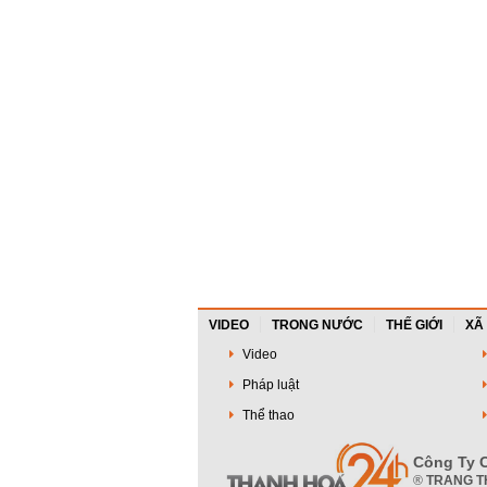
VIDEO
TRONG NƯỚC
THẾ GIỚI
XÃ
Video
Pháp luật
Thể thao
Công Ty C
®
TRANG T