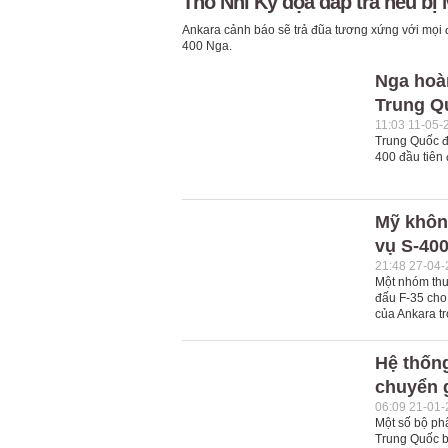
Thổ Nhĩ Kỳ dọa đáp trả nếu bị
Ankara cảnh báo sẽ trả đũa tương xứng với mọi đ
400 Nga.
Nga hoàn
Trung Q
11:03 11-05-
Trung Quốc đã
400 đầu tiên
Mỹ khôn
vụ S-40
21:48 27-04
Một nhóm thư
đấu F-35 cho
của Ankara t
Hệ thống
chuyển 
06:09 21-01
Một số bộ ph
Trung Quốc b