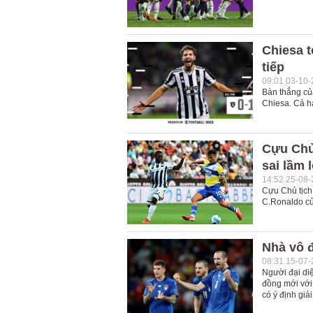
Chiesa t
tiếp
09:01 03-10
Bàn thắng của
Chiesa. Cả ha
Cựu Chủ
sai lầm 
14:52 25-08
Cựu Chủ tịch 
C.Ronaldo củ
Nhà vô đ
08:31 15-07
Người đại diệ
đồng mới với
có ý định giả