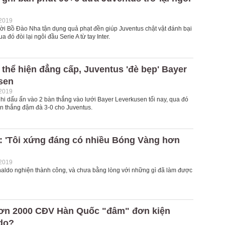
-2019
ời Bồ Đào Nha tận dụng quả phạt đền giúp Juventus chật vật đánh bại
 đó đòi lại ngôi đầu Serie A từ tay Inter.
thể hiện đẳng cấp, Juventus 'đè bẹp' Bayer
sen
-2019
hi dấu ấn vào 2 bàn thắng vào lưới Bayer Leverkusen tối nay, qua đó
n thắng đậm đà 3-0 cho Juventus.
: 'Tôi xứng đáng có nhiều Bóng Vàng hơn
-2019
naldo nghiện thành công, và chưa bằng lòng với những gì đã làm được
hơn 2000 CĐV Hàn Quốc "đâm" đơn kiện
do?