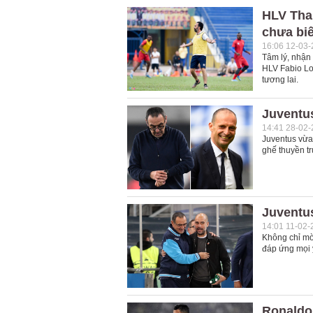
HLV Tha
chưa biế
16:06 12-03
Tâm lý, nhận
HLV Fabio Lo
tương lai.
Juventus
14:41 28-02
Juventus vừa 
ghế thuyền t
Juventu
14:01 11-02-
Không chỉ mờ
đáp ứng mọi 
Ronaldo 