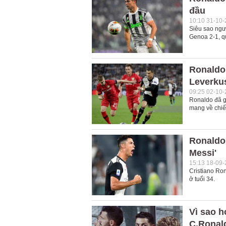
đầu
10:10 31-10
Siêu sao ngư
Genoa 2-1, qua
Ronaldo 
Leverku
09:25 02-10
Ronaldo đã g
mang về chiế
Ronaldo
Messi'
15:13 18-09
Cristiano Ro
ở tuổi 34.
Vì sao 
C.Ronal