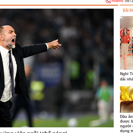
Hotline
: 097
BÀI Đ
Nghỉ T
dài nhấ
Dầu ăn
được b
người 
dụng m