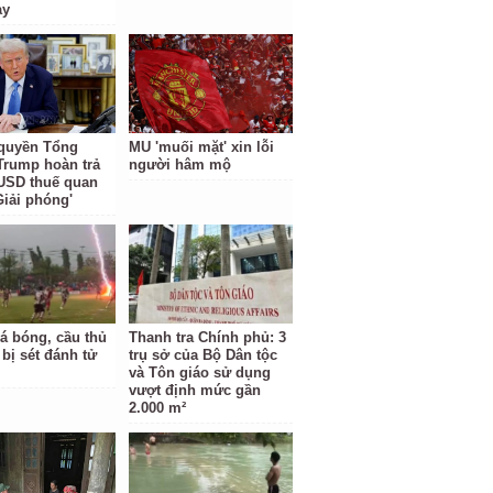
ày
quyền Tổng
MU 'muối mặt' xin lỗi
Trump hoàn trả
người hâm mộ
 USD thuế quan
Giải phóng'
á bóng, cầu thủ
Thanh tra Chính phủ: 3
 bị sét đánh tử
trụ sở của Bộ Dân tộc
và Tôn giáo sử dụng
vượt định mức gần
2.000 m²