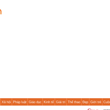
Xã hội
Pháp luật
Giáo dục
Kinh tế
Giải trí
Thể thao
Đẹp
Giới trẻ
Cuộ