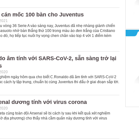
 cán mốc 100 bàn cho Juventus
-2021
ấu vòng 36 Serie A vào sáng nay, Juventus đã nhẹ nhàng giành chiến
Sasuolo nhờ bàn thắng thứ 100 trong màu áo đen trắng của Cristiano
 đó, họ tiếp tục nuôi hy vọng chen chân vào top 4 với 1 điểm kém
o âm tính với SARS-CoV-2, sẵn sàng trở lại
s
-2020
nghiệm ngày hôm qua cho biết C.Ronaldo đã âm tính với SARS-CoV-2
úc cách ly tập trung, chuẩn bị cùng Juventus thi đấu ở giai đoạn sắp tới.
nal dương tính với virus corona
-2020
eta cùng toàn đội Arsenal sẽ bị cách ly sau khi kết quả xét nghiệm
giờ địa phương) cho thấy nhà cầm quân này dương tính với virus