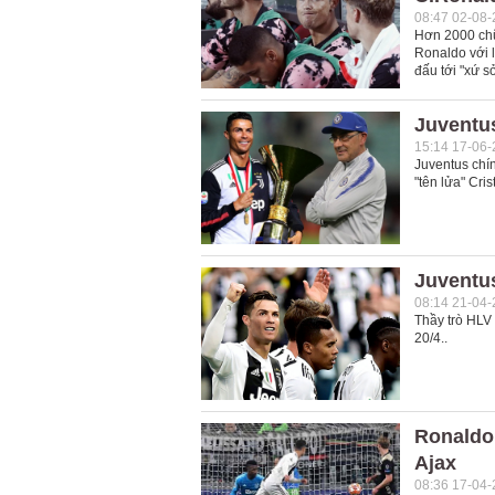
08:47 02-08
Hơn 2000 chữ
Ronaldo với 
đấu tới "xứ sở
Juventu
15:14 17-06
Juventus chí
"tên lửa" Cri
Juventus
08:14 21-04
Thầy trò HLV
20/4..
Ronaldo 
Ajax
08:36 17-04