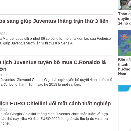
Tháo 
quyền 
ỏa sáng giúp Juventus thắng trận thứ 3 liên
14 hộ 
-2021
 Manuel Locatelli ở phút 86 có công lớn từ pha kiến tạo của Federico
i giúp Juventus vươn lên vị trí thứ 8 ở Serie A.
Bão số
 tịch Juventus tuyên bố mua C.Ronaldo là
thành,
lớn
hưởng 
Nam
-2021
Juventus ,Giovanni Cobolli Gigli bất ngờ tuyên bố quyết định chiêu mộ
a đội bóng thành Turin vào hè 2018 là một sai lầm.
ịch EURO Chiellini đối mặt cảnh thất nghiệp
-2021
n của Giorgio Chiellini khẳng định Juventus 'chưa thảo luận' về hợp
 cầu thủ này. Nhà vô địch EURO 2020 đang là cầu thủ tự do và chưa
i nghệ.