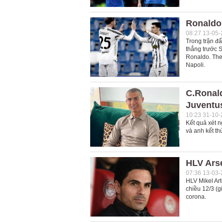
Ronaldo
08:27 13-05
Trong trận đ
thắng trước 
Ronaldo. Theo
Napoli.
C.Ronald
Juventu
10:23 31-10
Kết quả xét 
và anh kết th
HLV Arse
07:36 13-03
HLV Mikel Art
chiều 12/3 (
corona.