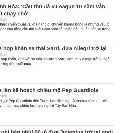
nh Hóa: 'Cầu thủ đá V.League 10 năm vẫn
t chạy chỗ'
-2020
 thức chiến thuật và khả năng di chuyển không bóng là những yếu tố
pez cho rằng cầu thủ Việt Nam phải cải thiện nếu muốn tiến xa trong
 họp khẩn sa thải Sarri, đưa Allegri trở lại
-2020
họp khẩn, xem xét sa thải Maurizio Sarri, đưa Max Allegri trở lại ngồi
rưởng đến cuối mùa.
s lên kế hoạch chiêu mộ Pep Guardiola
2020
i gọi Pep Guardiola đến Turin, ban lãnh đạo Juventus còn cam kết
yêu cầu của chiến lược gia người Tây Ban Nha.
ghi bàn phút 90+6 đưa Juventus trở lại ngôi