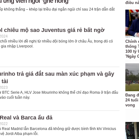
u ứng viên ngồi ‘ghế nóng’
điều n
iếp không thắng – khép lại triều đại ngắn ngủi chỉ sau 24 trận dẫn dắt
l chiêu mộ sao Juventus giá rẻ bất ngờ
-2024
chối nhiều lời đề nghị từ nhiều đội bóng lớn ở châu Âu, trong đó có
Chính 
 gia nhập Liverpool.
thống 
100 tỷ
'Ngày 
rinho trả giá đắt sau màn xúc phạm và gây
 tài
-2023
từ BTC Serie A, HLV Jose Mourinho không thể chỉ đạo Roma ở trận đấu
Đang đ
vào cuối tuần này.
24 tuổi
vong
Real và Barca ẩu đả
-2022
 Real Madrid lẫn Barcelona đã không giữ được bình tĩnh khi Vinicius
 vệ Jordi Alba phạm lỗi.