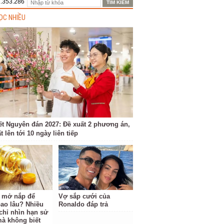
1.353.286
ỌC NHIỀU
ết Nguyên đán 2027: Đề xuất 2 phương án,
t lên tới 10 ngày liên tiếp
 mở nắp để
Vợ sắp cưới của
ao lâu? Nhiều
Ronaldo đáp trả
chỉ nhìn hạn sử
à không biết