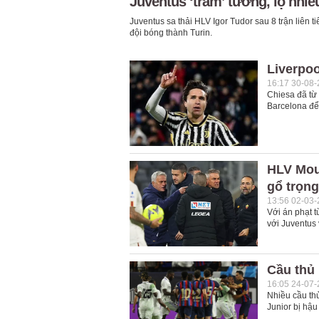
Juventus ‘trảm’ tướng, lộ nhiề
Juventus sa thải HLV Igor Tudor sau 8 trận liên t
đội bóng thành Turin.
Liverpoo
16:17 30-08
Chiesa đã từ 
Barcelona để
HLV Mou
gổ trọng
13:56 02-03
Với án phạt 
với Juventus 
Cầu thủ 
16:05 24-07
Nhiều cầu thủ
Junior bị hậu