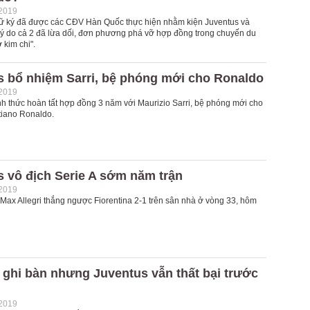
-2019
 ký đã được các CĐV Hàn Quốc thực hiện nhằm kiện Juventus và
lý do cả 2 đã lừa dối, đơn phương phá vỡ hợp đồng trong chuyến du
 kim chi".
s bổ nhiệm Sarri, bệ phóng mới cho Ronaldo
-2019
nh thức hoàn tất hợp đồng 3 năm với Maurizio Sarri, bệ phóng mới cho
stiano Ronaldo.
 vô địch Serie A sớm năm trận
-2019
 Max Allegri thắng ngược Fiorentina 2-1 trên sân nhà ở vòng 33, hôm
ghi bàn nhưng Juventus vẫn thất bại trước
-2019