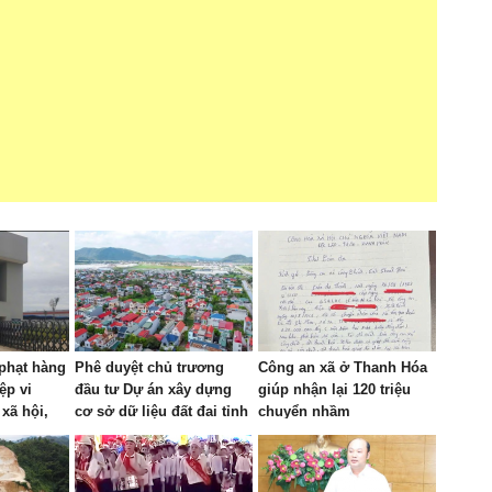
phạt hàng
Phê duyệt chủ trương
Công an xã ở Thanh Hóa
ệp vi
đầu tư Dự án xây dựng
giúp nhận lại 120 triệu
xã hội,
cơ sở dữ liệu đất đai tỉnh
chuyển nhầm
Thanh Hóa