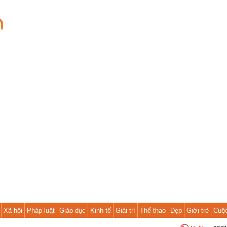
Xã hội
Pháp luật
Giáo dục
Kinh tế
Giải trí
Thể thao
Đẹp
Giới trẻ
Cuộ