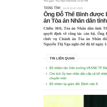
Thời gian:
Thứ Năm 6/8/2026 12:52 PM
TRONG TỈNH
14:19 01-07-2025
Ông Đỗ Thế Bình được 
án Tòa án Nhân dân tỉn
Chiều 30/6, Tòa án Nhân dân tỉnh T
quyết định về công tác cán bộ. Ông
chức vụ Chánh án Tòa án Nhân dân
Nguyễn Thị Nga nghỉ chế độ từ ngày 1/
TIN LIÊN QUAN
Bổ nhiệm tân Viện trưởng VKSND TP Đà
Chủ tịch Ủy ban nhân dân cấp xã bổ nh
chuyên môn
Bổ nhiệm lại giám đốc Bệnh viện K