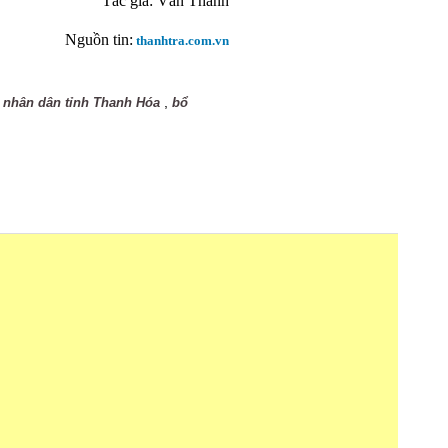
Tác giả:
Văn Thanh
Nguồn tin:
thanhtra.com.vn
,
 nhân dân tỉnh Thanh Hóa
bổ