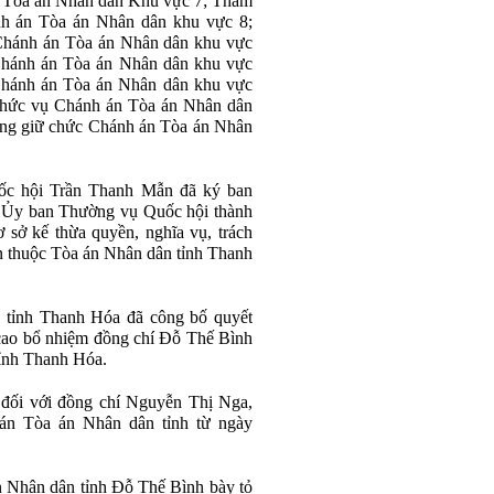
 Tòa án Nhân dân Khu vực 7; Thẩm
h án Tòa án Nhân dân khu vực 8;
hánh án Tòa án Nhân dân khu vực
hánh án Tòa án Nhân dân khu vực
hánh án Tòa án Nhân dân khu vực
hức vụ Chánh án Tòa án Nhân dân
g giữ chức Chánh án Tòa án Nhân
uốc hội Trần Thanh Mẫn đã ký ban
Ủy ban Thường vụ Quốc hội thành
 sở kế thừa quyền, nghĩa vụ, trách
 thuộc Tòa án Nhân dân tỉnh Thanh
n tỉnh Thanh Hóa đã công bố quyết
cao bổ nhiệm đồng chí Đỗ Thế Bình
ỉnh Thanh Hóa.
 đối với đồng chí Nguyễn Thị Nga,
án Tòa án Nhân dân tỉnh từ ngày
án Nhân dân tỉnh Đỗ Thế Bình bày tỏ