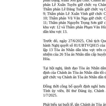
phán Đặng Xuân Sơn giữ chức Chánh án
phán Lê Xuân Tuyên giữ chức vụ Chán
Thẩm phán Lê Đăng Tuấn giữ chức vụ C
9; Thẩm phán Lê Xuân Vinh giữ chức C
10; Thẩm phán Vũ Văn Nga giữ chức C
11; Thẩm phán Nguyễn Trọng Sơn giữ c
khu vực 12 và Thẩm phán Phạm Văn Hùn
dân khu vực 13.
Trước đó, ngày 27/6/2025, Chủ tịch Q
hành Nghị quyết số 81/UBTVQH15 của 
lập 13 Tòa án Nhân dân khu vực trên cơ
nhiệm của 26 Tòa án Nhân dân cấp huyện
Hóa.
Tại hội nghị, lãnh đạo Tòa án Nhân dâ
định của Chánh án Tòa án Nhân dân tối 
giữ chức vụ Chánh án Tòa án Nhân dân t
Đồng thời công bố quyết định nghỉ hưu
Tỉnh ủy viên, Bí thư Đảng ủy, Chánh 
1/7/2025.
Phát biểu tại buổi lễ, tân Chánh án Tòa 