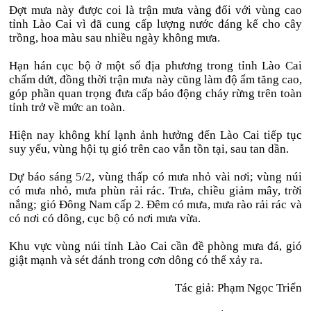
Đợt mưa này được coi là trận mưa vàng đối với vùng cao
tỉnh Lào Cai vì đã cung cấp lượng nước đáng kể cho cây
trồng, hoa màu sau nhiều ngày không mưa.
Hạn hán cục bộ ở một số địa phương trong tỉnh Lào Cai
chấm dứt, đồng thời trận mưa này cũng làm độ ẩm tăng cao,
góp phần quan trọng đưa cấp báo động cháy rừng trên toàn
tỉnh trở về mức an toàn.
Hiện nay không khí lạnh ảnh hưởng đến Lào Cai tiếp tục
suy yếu, vùng hội tụ gió trên cao vẫn tồn tại, sau tan dần.
Dự báo sáng 5/2, vùng thấp có mưa nhỏ vài nơi; vùng núi
có mưa nhỏ, mưa phùn rải rác. Trưa, chiều giảm mây, trời
nắng; gió Đông Nam cấp 2. Đêm có mưa, mưa rào rải rác và
có nơi có dông, cục bộ có nơi mưa vừa.
Khu vực vùng núi tỉnh Lào Cai cần đề phòng mưa đá, gió
giật mạnh và sét đánh trong cơn dông có thể xảy ra.
Tác giả: Phạm Ngọc Triển