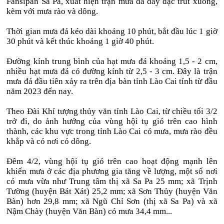
Fansipan Sa Pa, xuất hiện trận mưa đá dày đặc trút xuống,
kèm với mưa rào và dông.
Thời gian mưa đá kéo dài khoảng 10 phút, bắt đầu lúc 1 giờ
30 phút và kết thúc khoảng 1 giờ 40 phút.
Đường kính trung bình của hạt mưa đá khoảng 1,5 - 2 cm,
nhiều hạt mưa đá có đường kính từ 2,5 - 3 cm. Đây là trận
mưa đá đầu tiên xảy ra trên địa bàn tỉnh Lào Cai tính từ đầu
năm 2023 đến nay.
Theo Đài Khí tượng thủy văn tỉnh Lào Cai, từ chiều tối 3/2
trở đi, do ảnh hưởng của vùng hội tụ gió trên cao hình
thành, các khu vực trong tỉnh Lào Cai có mưa, mưa rào đều
khắp và có nơi có dông.
Đêm 4/2, vùng hội tụ gió trên cao hoạt động mạnh lên
khiến mưa ở các địa phương gia tăng về lượng, một số nơi
có mưa vừa như Trung tâm thị xã Sa Pa 25 mm; xã Trịnh
Tường (huyện Bát Xát) 25,2 mm; xã Sơn Thủy (huyện Văn
Bàn) hơn 29,8 mm; xã Ngũ Chỉ Sơn (thị xã Sa Pa) và xã
Nậm Chày (huyện Văn Bàn) có mưa 34,4 mm...