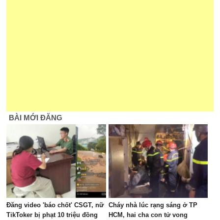
BÀI MỚI ĐĂNG
Đăng video 'báo chốt' CSGT, nữ
Cháy nhà lúc rạng sáng ở TP
TikToker bị phạt 10 triệu đồng
HCM, hai cha con tử vong