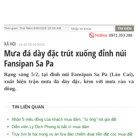
Thời gian:
Thứ Năm 6/8/2026 10:04 AM
Hotline
: 0971.353.286
XÃ HỘI
14:42 05-02-2023
Mưa đá dày đặc trút xuống đỉnh núi
Fansipan Sa Pa
Rạng sáng 5/2, tại đỉnh núi Fansipan Sa Pa (Lào Cai),
xuất hiện trận mưa đá dày đặc, kèm với mưa rào và
dông.
TIN LIÊN QUAN
Nhận 5 triệu đồng của khách mua dâm, "tú ông" trả giá đắt
Diễn viên Lý Dịch Phong bị bắt vì mua dâm
Truy tìm bị hại trong vụ án lừa đảo chiếm đoạt tiền đặt cọc mua đất