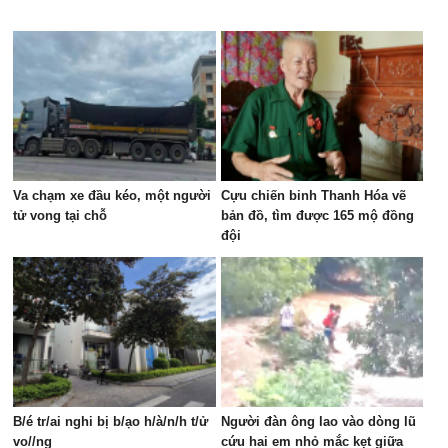
Va chạm xe đầu kéo, một người
Cựu chiến binh Thanh Hóa vẽ
tử vong tại chỗ
bản đồ, tìm được 165 mộ đồng
đội
B/é tr/ai nghi bị b/ạo h/à/n/h t/ử
Người đàn ông lao vào dòng lũ
vo//ng
cứu hai em nhỏ mắc kẹt giữa