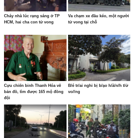
Cháy nhà lúc rạng sáng ở TP
Va chạm xe đầu kéo, một người
HCM, hai cha con tử vong
tử vong tại chỗ
Cựu chiến binh Thanh Hóa vẽ
B/é tr/ai nghi bị b/ạo h/à/n/h t/ử
bản đồ, tìm được 165 mộ đồng
vo//ng
đội