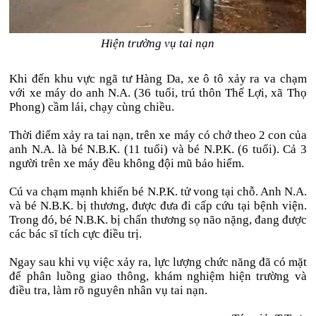
Hiện trường vụ tai nạn
Khi đến khu vực ngã tư Hàng Da, xe ô tô xảy ra va chạm
với xe máy do anh N.A. (36 tuổi, trú thôn Thế Lợi, xã Thọ
Phong) cầm lái, chạy cùng chiều.
Thời điểm xảy ra tai nạn, trên xe máy có chở theo 2 con của
anh N.A. là bé N.B.K. (11 tuổi) và bé N.P.K. (6 tuổi). Cả 3
người trên xe máy đều không đội mũ bảo hiểm.
Cú va chạm mạnh khiến bé N.P.K. tử vong tại chỗ. Anh N.A.
và bé N.B.K. bị thương, được đưa đi cấp cứu tại bệnh viện.
Trong đó, bé N.B.K. bị chấn thương sọ não nặng, đang được
các bác sĩ tích cực điều trị.
Ngay sau khi vụ việc xảy ra, lực lượng chức năng đã có mặt
để phân luồng giao thông, khám nghiệm hiện trường và
điều tra, làm rõ nguyên nhân vụ tai nạn.