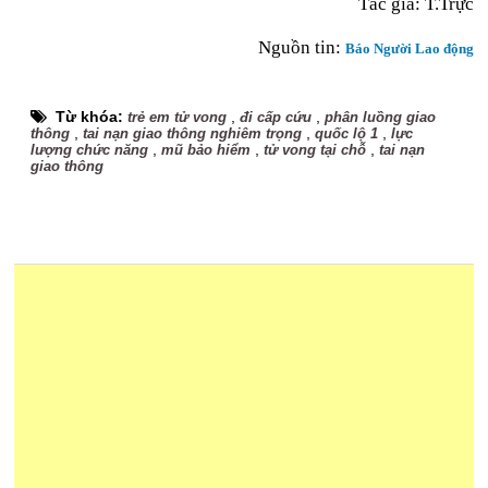
Tác giả: T.Trực
Nguồn tin:
Báo Người Lao động
Từ khóa:
,
,
trẻ em tử vong
đi cấp cứu
phân luồng giao
,
,
,
thông
tai nạn giao thông nghiêm trọng
quốc lộ 1
lực
,
,
,
lượng chức năng
mũ bảo hiểm
tử vong tại chỗ
tai nạn
giao thông