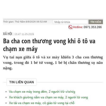
Thời gian:
Thứ Năm 6/8/2026 06:52 AM
Hotline
: 0971.353.286
XÃ HỘI
15:47 11-05-2026
Ba cha con thương vong khi ô tô va
chạm xe máy
Vụ tai nạn giữa ô tô và xe máy khiến 3 cha con thương
vong, trong đó 1 bé tử vong, 1 bé bị chấn thương sọ não
nặng.
TIN LIÊN QUAN
Va chạm xe máy trong đêm, 2 người t/ử v/o/n/g
Xe khách giường nằm va chạm xe máy, 2 người tử vong
Xe tải va chạm xe máy, cô giáo tử vong tại chỗ