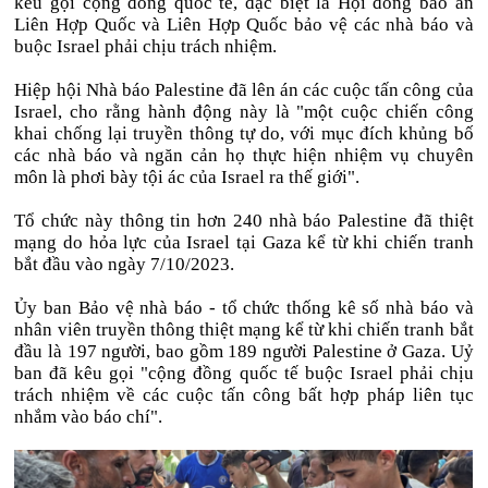
kêu gọi cộng đồng quốc tế, đặc biệt là Hội đồng bảo an
Liên Hợp Quốc và Liên Hợp Quốc bảo vệ các nhà báo và
buộc Israel phải chịu trách nhiệm.
Hiệp hội Nhà báo Palestine đã lên án các cuộc tấn công của
Israel, cho rằng hành động này là "một cuộc chiến công
khai chống lại truyền thông tự do, với mục đích khủng bố
các nhà báo và ngăn cản họ thực hiện nhiệm vụ chuyên
môn là phơi bày tội ác của Israel ra thế giới".
Tổ chức này thông tin hơn 240 nhà báo Palestine đã thiệt
mạng do hỏa lực của Israel tại Gaza kể từ khi chiến tranh
bắt đầu vào ngày 7/10/2023.
Ủy ban Bảo vệ nhà báo - tổ chức thống kê số nhà báo và
nhân viên truyền thông thiệt mạng kể từ khi chiến tranh bắt
đầu là 197 người, bao gồm 189 người Palestine ở Gaza. Uỷ
ban đã kêu gọi "cộng đồng quốc tế buộc Israel phải chịu
trách nhiệm về các cuộc tấn công bất hợp pháp liên tục
nhắm vào báo chí".