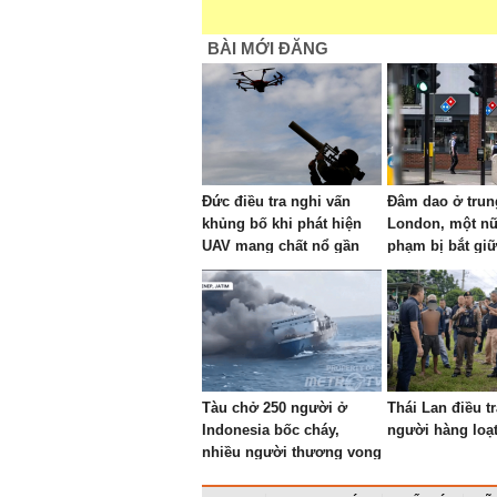
BÀI MỚI ĐĂNG
Đức điều tra nghi vấn
Đâm dao ở trun
khủng bố khi phát hiện
London, một nữ
UAV mang chất nổ gần
phạm bị bắt giữ
máy bay Ukraine
Tàu chở 250 người ở
Thái Lan điều tr
Indonesia bốc cháy,
người hàng loạ
nhiều người thương vong