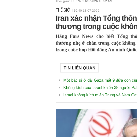
Thời gian:
Thứ Năm 6/8/2026 10:52 AM
THẾ GIỚI
16:40 13-07-2025
Iran xác nhận Tổng thốn
thương trong cuộc không
Hãng Fars News cho biết Tổng thố
thương nhẹ ở chân trong cuộc không 
trong cuộc họp Hội đồng An ninh Quốc
TIN LIÊN QUAN
Một bác sĩ ở dải Gaza mất 9 đứa con cùn
Không kích của Israel khiến 38 người Pal
Israel không kích miền Trung và Nam Ga