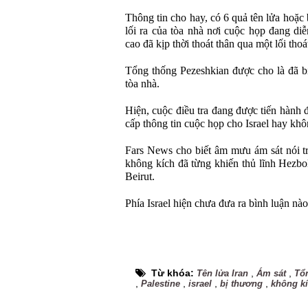
Thông tin cho hay, có 6 quả tên lửa hoặ
lối ra của tòa nhà nơi cuộc họp đang di
cao đã kịp thời thoát thân qua một lối tho
Tổng thống Pezeshkian được cho là đã bị
tòa nhà.
Hiện, cuộc điều tra đang được tiến hành 
cấp thông tin cuộc họp cho Israel hay khô
Fars News cho biết âm mưu ám sát nói t
không kích đã từng khiến thủ lĩnh Hezbol
Beirut.
Phía Israel hiện chưa đưa ra bình luận nào
Từ khóa:
,
,
Tên lửa Iran
Ám sát
Tổ
,
,
,
,
Palestine
israel
bị thương
không k