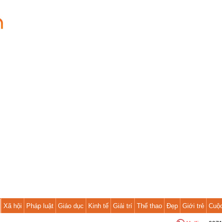
Xã hội
Pháp luật
Giáo dục
Kinh tế
Giải trí
Thể thao
Đẹp
Giới trẻ
Cuộ