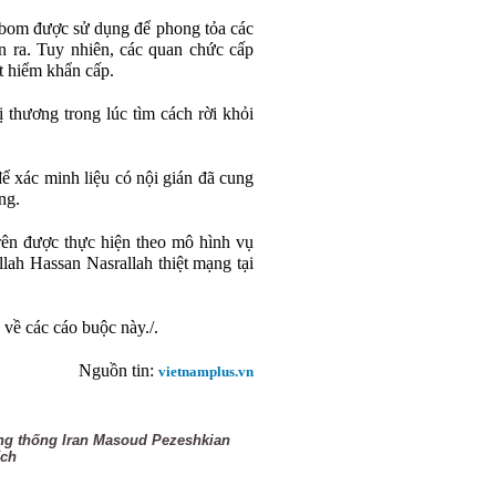
c bom được sử dụng để phong tỏa các
ễn ra. Tuy nhiên, các quan chức cấp
át hiểm khẩn cấp.
 thương trong lúc tìm cách rời khỏi
để xác minh liệu có nội gián đã cung
ng.
rên được thực hiện theo mô hình vụ
lah Hassan Nasrallah thiệt mạng tại
 về các cáo buộc này./.
Nguồn tin:
vietnamplus.vn
ng thống Iran Masoud Pezeshkian
ích