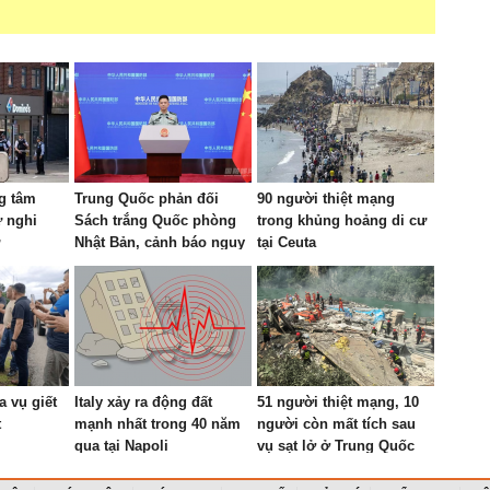
g tâm
Trung Quốc phản đối
90 người thiệt mạng
 nghi
Sách trắng Quốc phòng
trong khủng hoảng di cư
Nhật Bản, cảnh báo nguy
tại Ceuta
cơ tái quân sự hóa
a vụ giết
Italy xảy ra động đất
51 người thiệt mạng, 10
t
mạnh nhất trong 40 năm
người còn mất tích sau
qua tại Napoli
vụ sạt lở ở Trung Quốc