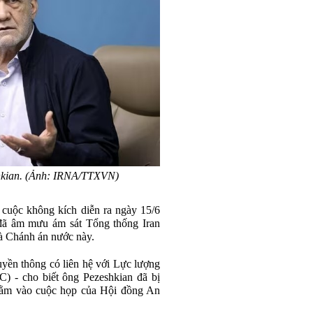
hkian. (Ảnh: IRNA/TTXVN)
 cuộc không kích diễn ra ngày 15/6
 đã âm mưu ám sát Tổng thống Iran
à Chánh án nước này.
uyền thông có liên hệ với Lực lượng
) - cho biết ông Pezeshkian đã bị
hằm vào cuộc họp của Hội đồng An