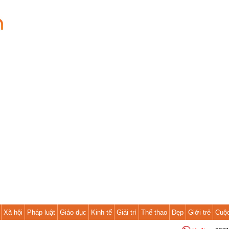
Xã hội
Pháp luật
Giáo dục
Kinh tế
Giải trí
Thể thao
Đẹp
Giới trẻ
Cuộ