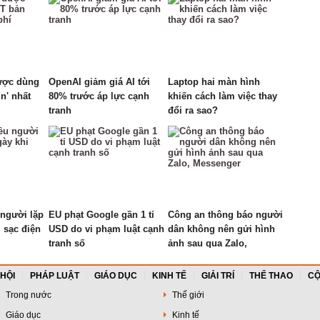
ược dùng
OpenAI giảm giá AI tới
Laptop hai màn hình
n' nhất
80% trước áp lực cạnh
khiến cách làm việc thay
tranh
đổi ra sao?
 người lặp
EU phạt Google gần 1 tỉ
Công an thông báo người
i sạc điện
USD do vi phạm luật cạnh
dân không nên gửi hình
tranh số
ảnh sau qua Zalo,
Messenger
 HỘI
PHÁP LUẬT
GIÁO DỤC
KINH TẾ
GIẢI TRÍ
THỂ THAO
CỘ
Trong nước
Thế giới
Giáo dục
Kinh tế