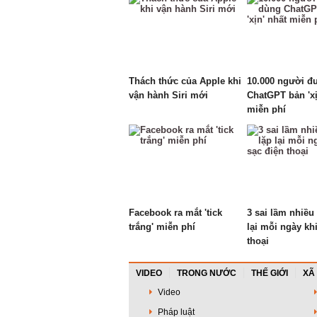
Thách thức của Apple khi
10.000 người đ
vận hành Siri mới
ChatGPT bản 'xị
miễn phí
Facebook ra mắt 'tick
3 sai lầm nhiều
trắng' miễn phí
lại mỗi ngày kh
thoại
VIDEO
TRONG NƯỚC
THẾ GIỚI
XÃ
Video
Pháp luật