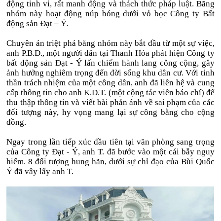
động tinh vi, rất manh động và thách thức pháp luật. Băng
nhóm này hoạt động núp bóng dưới vỏ bọc Công ty Bất
động sản Đạt – Ý.
Chuyên án triệt phá băng nhóm này bắt đầu từ một sự việc,
anh P.B.D., một người dân tại Thanh Hóa phát hiện Công ty
bất động sản Đạt - Ý lấn chiếm hành lang công cộng, gây
ảnh hưởng nghiêm trọng đến đời sống khu dân cư. Với tinh
thần trách nhiệm của một công dân, anh đã liên hệ và cung
cấp thông tin cho anh K.D.T. (một cộng tác viên báo chí) để
thu thập thông tin và viết bài phản ánh về sai phạm của các
đối tượng này, hy vọng mang lại sự công bằng cho cộng
đồng.
Ngay trong lần tiếp xúc đầu tiên tại văn phòng sang trọng
của Công ty Đạt - Ý, anh T. đã bước vào một cái bẫy nguy
hiểm. 8 đối tượng hung hãn, dưới sự chỉ đạo của Bùi Quốc
Ý đã vây lấy anh T.