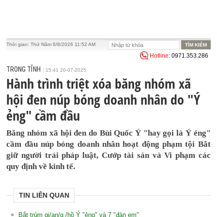
Thời gian:
Thứ Năm 6/8/2026 11:52 AM
Hotline
: 0971.353.286
TRONG TỈNH
15:41 20-07-2025
Hành trình triệt xóa băng nhóm xã
hội đen núp bóng doanh nhân do "Ý
ẻng" cầm đầu
Băng nhóm xã hội đen do Bùi Quốc Ý "hay gọi là Ý ẻng"
cầm đầu núp bóng doanh nhân hoạt động phạm tội Bắt
giữ người trái pháp luật, Cướp tài sản và Vi phạm các
quy định về kinh tế.
TIN LIÊN QUAN
Bắt trùm gi/an/g /hồ Ý "ẻng" và 7 "đàn em"