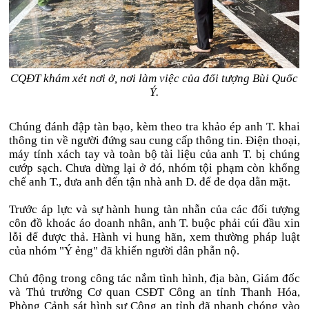
CQĐT khám xét nơi ở, nơi làm việc của đối tượng Bùi Quốc
Ý.
Chúng đánh đập tàn bạo, kèm theo tra khảo ép anh T. khai
thông tin về người đứng sau cung cấp thông tin. Điện thoại,
máy tính xách tay và toàn bộ tài liệu của anh T. bị chúng
cướp sạch. Chưa dừng lại ở đó, nhóm tội phạm còn khống
chế anh T., đưa anh đến tận nhà anh D. để đe dọa dằn mặt.
Trước áp lực và sự hành hung tàn nhẫn của các đối tượng
côn đồ khoác áo doanh nhân, anh T. buộc phải cúi đầu xin
lỗi để được thả. Hành vi hung hãn, xem thường pháp luật
của nhóm "Ý ẻng" đã khiến người dân phẫn nộ.
Chủ động trong công tác nắm tình hình, địa bàn, Giám đốc
và Thủ trưởng Cơ quan CSĐT Công an tỉnh Thanh Hóa,
Phòng Cảnh sát hình sự Công an tỉnh đã nhanh chóng vào