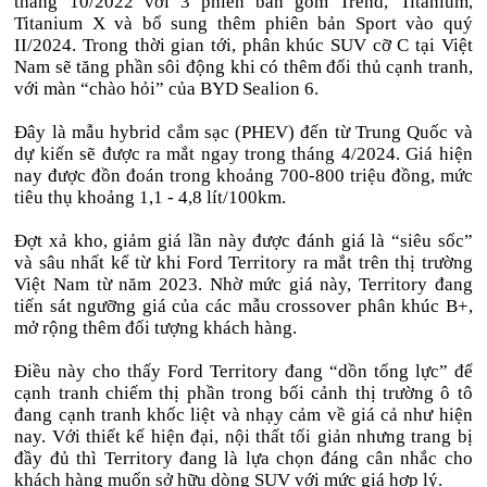
tháng 10/2022 với 3 phiên bản gồm Trend, Titanium,
Titanium X và bổ sung thêm phiên bản Sport vào quý
II/2024. Trong thời gian tới, phân khúc SUV cỡ C tại Việt
Nam sẽ tăng phần sôi động khi có thêm đối thủ cạnh tranh,
với màn “chào hỏi” của BYD Sealion 6.
Đây là mẫu hybrid cắm sạc (PHEV) đến từ Trung Quốc và
dự kiến sẽ được ra mắt ngay trong tháng 4/2024. Giá hiện
nay được đồn đoán trong khoảng 700-800 triệu đồng, mức
tiêu thụ khoảng 1,1 - 4,8 lít/100km.
Đợt xả kho, giảm giá lần này được đánh giá là “siêu sốc”
và sâu nhất kể từ khi Ford Territory ra mắt trên thị trường
Việt Nam từ năm 2023. Nhờ mức giá này, Territory đang
tiến sát ngưỡng giá của các mẫu crossover phân khúc B+,
mở rộng thêm đối tượng khách hàng.
Điều này cho thấy Ford Territory đang “dồn tổng lực” để
cạnh tranh chiếm thị phần trong bối cảnh thị trường ô tô
đang cạnh tranh khốc liệt và nhạy cảm về giá cả như hiện
nay. Với thiết kế hiện đại, nội thất tối giản nhưng trang bị
đầy đủ thì Territory đang là lựa chọn đáng cân nhắc cho
khách hàng muốn sở hữu dòng SUV với mức giá hợp lý.