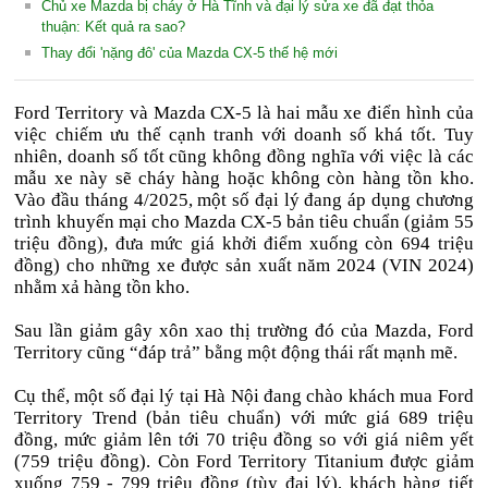
Chủ xe Mazda bị cháy ở Hà Tĩnh và đại lý sửa xe đã đạt thỏa
thuận: Kết quả ra sao?
Thay đổi 'nặng đô' của Mazda CX-5 thế hệ mới
Ford Territory và Mazda CX-5 là hai mẫu xe điển hình của
việc chiếm ưu thế cạnh tranh với doanh số khá tốt. Tuy
nhiên, doanh số tốt cũng không đồng nghĩa với việc là các
mẫu xe này sẽ cháy hàng hoặc không còn hàng tồn kho.
Vào đầu tháng 4/2025, một số đại lý đang áp dụng chương
trình khuyến mại cho Mazda CX-5 bản tiêu chuẩn (giảm 55
triệu đồng), đưa mức giá khởi điểm xuống còn 694 triệu
đồng) cho những xe được sản xuất năm 2024 (VIN 2024)
nhằm xả hàng tồn kho.
Sau lần giảm gây xôn xao thị trường đó của Mazda, Ford
Territory cũng “đáp trả” bằng một động thái rất mạnh mẽ.
Cụ thể, một số đại lý tại Hà Nội đang chào khách mua Ford
Territory Trend (bản tiêu chuẩn) với mức giá 689 triệu
đồng, mức giảm lên tới 70 triệu đồng so với giá niêm yết
(759 triệu đồng). Còn Ford Territory Titanium được giảm
xuống 759 - 799 triệu đồng (tùy đại lý), khách hàng tiết