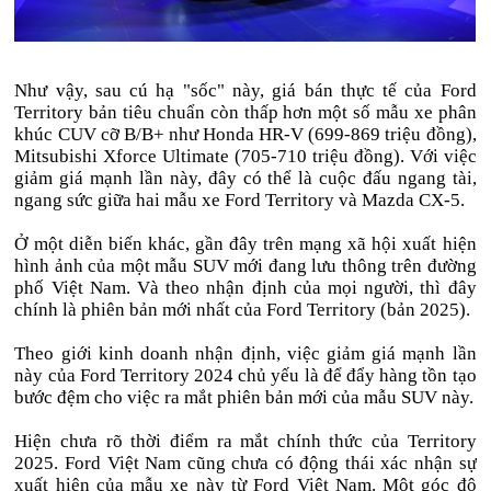
Như vậy, sau cú hạ "sốc" này, giá bán thực tế của Ford
Territory bản tiêu chuẩn còn thấp hơn một số mẫu xe phân
khúc CUV cỡ B/B+ như Honda HR-V (699-869 triệu đồng),
Mitsubishi Xforce Ultimate (705-710 triệu đồng). Với việc
giảm giá mạnh lần này, đây có thể là cuộc đấu ngang tài,
ngang sức giữa hai mẫu xe Ford Territory và Mazda CX-5.
Ở một diễn biến khác, gần đây trên mạng xã hội xuất hiện
hình ảnh của một mẫu SUV mới đang lưu thông trên đường
phố Việt Nam. Và theo nhận định của mọi người, thì đây
chính là phiên bản mới nhất của Ford Territory (bản 2025).
Theo giới kinh doanh nhận định, việc giảm giá mạnh lần
này của Ford Territory 2024 chủ yếu là để đẩy hàng tồn tạo
bước đệm cho việc ra mắt phiên bản mới của mẫu SUV này.
Hiện chưa rõ thời điểm ra mắt chính thức của Territory
2025. Ford Việt Nam cũng chưa có động thái xác nhận sự
xuất hiện của mẫu xe này từ Ford Việt Nam. Một góc độ