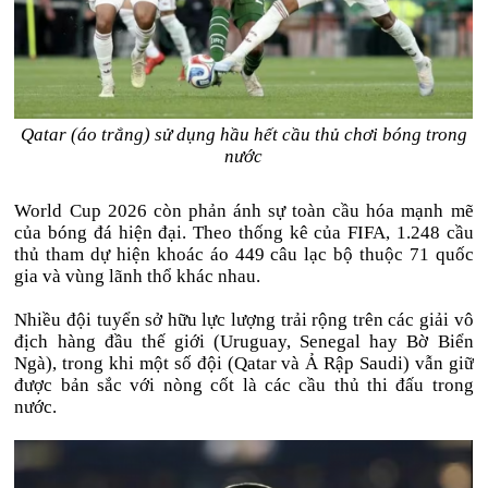
Qatar (áo trắng) sử dụng hầu hết cầu thủ chơi bóng trong
nước
World Cup 2026 còn phản ánh sự toàn cầu hóa mạnh mẽ
của bóng đá hiện đại. Theo thống kê của FIFA, 1.248 cầu
thủ tham dự hiện khoác áo 449 câu lạc bộ thuộc 71 quốc
gia và vùng lãnh thổ khác nhau.
Nhiều đội tuyển sở hữu lực lượng trải rộng trên các giải vô
địch hàng đầu thế giới (Uruguay, Senegal hay Bờ Biển
Ngà), trong khi một số đội (Qatar và Ả Rập Saudi) vẫn giữ
được bản sắc với nòng cốt là các cầu thủ thi đấu trong
nước.