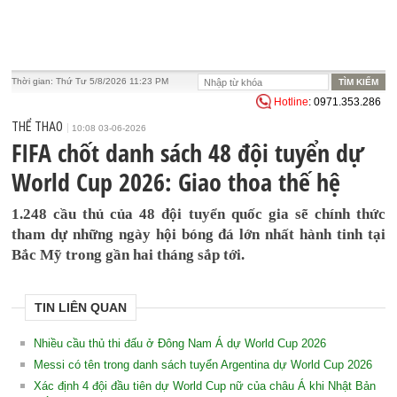
Thời gian:
Thứ Tư 5/8/2026 11:23 PM
Hotline
: 0971.353.286
THỂ THAO
10:08 03-06-2026
FIFA chốt danh sách 48 đội tuyển dự
World Cup 2026: Giao thoa thế hệ
1.248 cầu thủ của 48 đội tuyển quốc gia sẽ chính thức
tham dự những ngày hội bóng đá lớn nhất hành tinh tại
Bắc Mỹ trong gần hai tháng sắp tới.
TIN LIÊN QUAN
Nhiều cầu thủ thi đấu ở Đông Nam Á dự World Cup 2026
Messi có tên trong danh sách tuyển Argentina dự World Cup 2026
Xác định 4 đội đầu tiên dự World Cup nữ của châu Á khi Nhật Bản