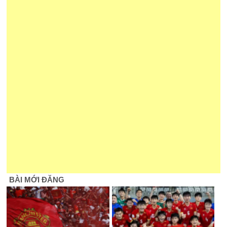
BÀI MỚI ĐĂNG