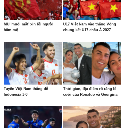
MU 'muối mặt' xin lỗi người
U17 Việt Nam vào thẳng Vòng
hâm mộ
chung kết U17 châu Á 2027
Tuyển Việt Nam thắng dễ
Thời gian, địa điểm rõ ràng lễ
Indonesia 3-0
cưới của Ronaldo và Georgina