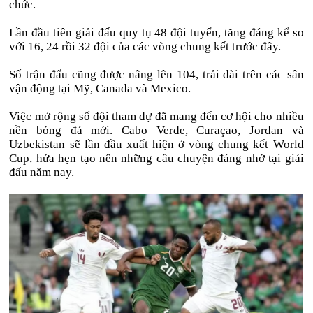
chức.
Lần đầu tiên giải đấu quy tụ 48 đội tuyển, tăng đáng kể so
với 16, 24 rồi 32 đội của các vòng chung kết trước đây.
Số trận đấu cũng được nâng lên 104, trải dài trên các sân
vận động tại Mỹ, Canada và Mexico.
Việc mở rộng số đội tham dự đã mang đến cơ hội cho nhiều
nền bóng đá mới. Cabo Verde, Curaçao, Jordan và
Uzbekistan sẽ lần đầu xuất hiện ở vòng chung kết World
Cup, hứa hẹn tạo nên những câu chuyện đáng nhớ tại giải
đấu năm nay.