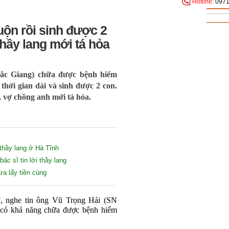
Hotline
: 097
ộn rồi sinh được 2
thầy lang mới tá hỏa
Bắc Giang) chữa được bệnh hiếm
hời gian dài và sinh được 2 con.
, vợ chồng anh mới tá hỏa.
 thầy lang ở Hà Tĩnh
ác sĩ tin lời thầy lang
ừa lấy tiền cúng
, nghe tin ông Vũ Trọng Hải (SN
có khả năng chữa được bệnh hiếm