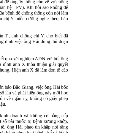
hải để ông ấy thông cho về vợ chồng
uan hệ - PV). Khi hỏi sao không để
hữa bệnh để chồng thông còn nói làm
ên chị Y miễn cưỡng nghe theo, báo
 T., anh chồng chị Y. cho biết đã
ng định việc ông Hải dùng thủ đoạn
kết quả xét nghiệm ADN với bố, ông
a đình anh X thỏa thuận giải quyết
chung. Hiện anh X đã làm đơn tố cáo
ên báo Bắc Giang, việc ông Hải bốc
số lần và phát hiện ông này mới học
ôn về ngành y, không có giấy phép
iệu.
kinh doanh và không có bằng cấp
 số bài thuốc trị bệnh xương khớp,
tế, ông Hải phao tin khắp nơi rằng
ược hàng chục loại bệnh, kể cả bệnh