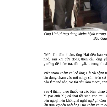
Ông Hải (đứng) đang khám bệnh xương 
Bắc Gian
"Mỗi lần đến khám, ông Hải đều bảo vợ
nhỏ, sau khi cửa đóng then cài, ông y
giường để kiểm tra, đốt ngải… trong khoả
Việc thăm khám chỉ có ông Hải và bệnh n
lần đụng chạm vào nơi n.hạy cảm trên c
bảo làm thế nào, vợ tôi đều làm theo", an
Sau 4 tháng theo thuốc và các biện pháp 
Y. (vợ anh X.) có thai rồi sinh con tra
bên ngoại nên không ai nghi ngờ gì. Con 
lần đưa vợ đến nhờ ông Hải khám chữa để 