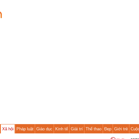
Xã hội
Pháp luật
Giáo dục
Kinh tế
Giải trí
Thể thao
Đẹp
Giới trẻ
Cuộ