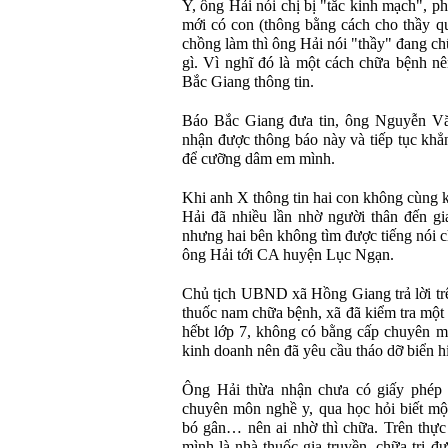
Y, ông Hải nói chị bị "tắc kinh mạch", p
mới có con (thông bằng cách cho thầy q
chồng làm thì ông Hải nói "thầy" đang c
gì. Vì nghĩ đó là một cách chữa bệnh n
Bắc Giang thông tin.
Báo Bắc Giang đưa tin, ông Nguyễn Văn
nhận được thông báo này và tiếp tục khẳ
để cưỡng dâm em mình.
Khi anh X thông tin hai con không cùng 
Hải đã nhiều lần nhờ người thân đến gi
nhưng hai bên không tìm được tiếng nói 
ông Hải tới CA huyện Lục Ngạn.
Chủ tịch UBND xã Hồng Giang trả lời tr
thuốc nam chữa bệnh, xã đã kiểm tra một 
hếbt lớp 7, không có bằng cấp chuyên m
kinh doanh nên đã yêu cầu tháo dỡ biển h
Ông Hải thừa nhận chưa có giấy phép 
chuyên môn nghề y, qua học hỏi biết một
bó gân… nên ai nhờ thì chữa. Trên thực 
mình là nhà thuốc gia truyền, chữa trị đ