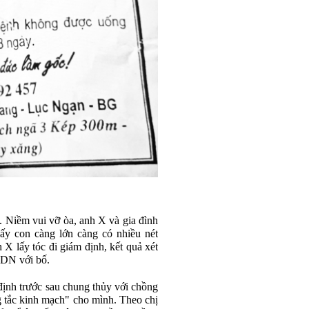
i. Niềm vui vỡ òa, anh X và gia đình
ấy con càng lớn càng có nhiều nét
X lấy tóc đi giám định, kết quả xét
ADN với bố.
ịnh trước sau chung thủy với chồng
g tắc kinh mạch" cho mình. Theo chị