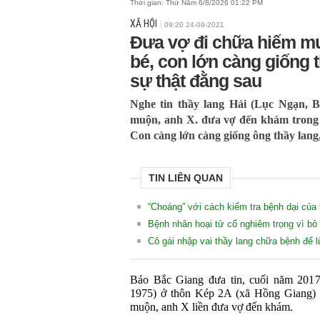
Thời gian:
Thứ Năm 6/8/2026 01:22 PM
XÃ HỘI
09:20 24-09-2021
Đưa vợ đi chữa hiếm mu
bé, con lớn càng giống 
sự thật đằng sau
Nghe tin thầy lang Hải (Lục Ngạn, 
muộn, anh X. đưa vợ đến khám trong t
Con càng lớn càng giống ông thầy lang
TIN LIÊN QUAN
“Choáng” với cách kiểm tra bệnh dại của
Bệnh nhân hoại tử cổ nghiêm trọng vì bỏ b
Cô gái nhập vai thầy lang chữa bệnh để l
Báo Bắc Giang đưa tin, cuối năm 2017
1975) ở thôn Kép 2A (xã Hồng Giang) 
muộn, anh X liền đưa vợ đến khám.