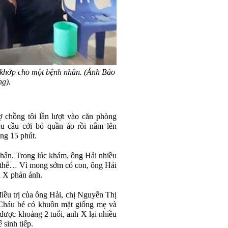
khớp cho một bệnh nhân. (Ảnh Báo
g).
 chồng tôi lần lượt vào căn phòng
êu cầu cởi bỏ quần áo rồi nằm lên
ng 15 phút.
hân. Trong lúc khám, ông Hải nhiều
ơ thể… Vì mong sớm có con, ông Hải
h X phản ánh.
điều trị của ông Hải, chị Nguyễn Thị
i. Cháu bé có khuôn mặt giống mẹ và
được khoảng 2 tuổi, anh X lại nhiều
sinh tiếp.