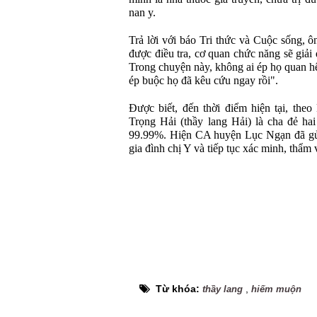
nan y.
Trả lời với báo Tri thức và Cuộc sống, ô
được điều tra, cơ quan chức năng sẽ giải 
Trong chuyện này, không ai ép họ quan h
ép buộc họ đã kêu cứu ngay rồi".
Được biết, đến thời điểm hiện tại, the
Trọng Hải (thầy lang Hải) là cha đẻ hai
99.99%. Hiện CA huyện Lục Ngạn đã gửi
gia đình chị Y và tiếp tục xác minh, thẩm 
Từ khóa:
,
thầy lang
hiếm muộn