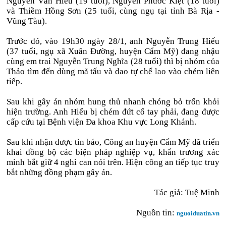
Nguyễn Văn Hiếu (19 tuổi), Nguyễn Phước Kiệt (18 tuổi)
và Thiềm Hồng Sơn (25 tuổi, cùng ngụ tại tỉnh Bà Rịa -
Vũng Tàu).
Trước đó, vào 19h30 ngày 28/1, anh Nguyễn Trung Hiếu
(37 tuổi, ngụ xã Xuân Đường, huyện Cẩm Mỹ) đang nhậu
cùng em trai Nguyễn Trung Nghĩa (28 tuổi) thì bị nhóm của
Thảo tìm đến dùng mã tấu và dao tự chế lao vào chém liên
tiếp.
Sau khi gây án nhóm hung thủ nhanh chóng bỏ trốn khỏi
hiện trường. Anh Hiếu bị chém đứt cổ tay phải, đang được
cấp cứu tại Bệnh viện Đa khoa Khu vực Long Khánh.
Sau khi nhận được tin báo, Công an huyện Cẩm Mỹ đã triển
khai đồng bộ các biện pháp nghiệp vụ, khẩn trương xác
minh bắt giữ 4 nghi can nói trên. Hiện công an tiếp tục truy
bắt những đồng phạm gây án.
Tác giả: Tuệ Minh
Nguồn tin:
nguoiduatin.vn