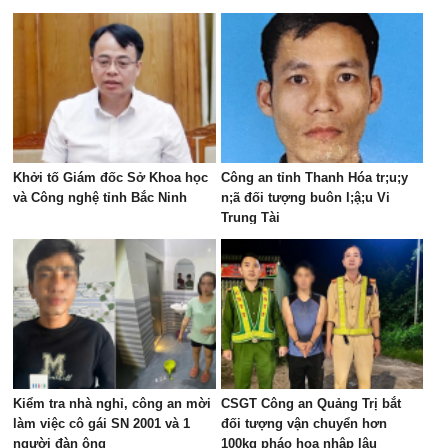
Khởi tố Giám đốc Sở Khoa học
Công an tỉnh Thanh Hóa tr;u;y
và Công nghệ tỉnh Bắc Ninh
n;ã đối tượng buôn l;ậ;u Vi
Trung Tài
Kiểm tra nhà nghỉ, công an mời
CSGT Công an Quảng Trị bắt
làm việc cô gái SN 2001 và 1
đối tượng vận chuyển hơn
người đàn ông
100kg pháo hoa nhập lậu