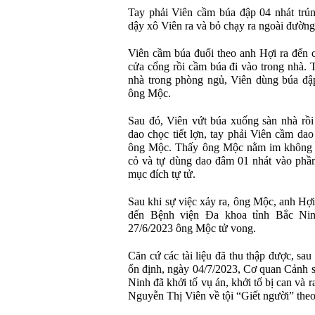
Tay phải Viên cầm búa đập 04 nhát trú
dậy xô Viên ra và bỏ chạy ra ngoài đường
Viên cầm búa đuổi theo anh Hợi ra đến 
cửa cổng rồi cầm búa đi vào trong nhà.
nhà trong phòng ngủ, Viên dùng búa đập
ông Mộc.
Sau đó, Viên vứt búa xuống sàn nhà rồi 
dao chọc tiết lợn, tay phải Viên cầm da
ông Mộc. Thấy ông Mộc nằm im không c
cỏ và tự dùng dao đâm 01 nhát vào phầ
mục đích tự tử.
Sau khi sự việc xảy ra, ông Mộc, anh Hợ
đến Bệnh viện Đa khoa tỉnh Bắc Nin
27/6/2023 ông Mộc tử vong.
Căn cứ các tài liệu đã thu thập được, sau
ổn định, ngày 04/7/2023, Cơ quan Cảnh s
Ninh đã khởi tố vụ án, khởi tố bị can và r
Nguyễn Thị Viên về tội “Giết người” the