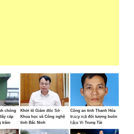
nh chóng
Khởi tố Giám đốc Sở
Công an tỉnh Thanh Hóa
dây cáp
Khoa học và Công nghệ
tr;u;y n;ã đối tượng buôn
g trăm
tỉnh Bắc Ninh
l;ậ;u Vi Trung Tài