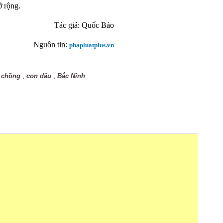
ở rộng.
Tác giả: Quốc Bảo
Nguồn tin:
phapluatplus.vn
,
,
ố chồng
con dâu
Bắc Ninh