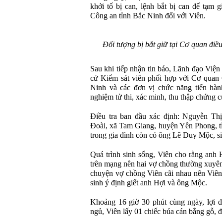
khởi tố bị can, lệnh bắt bị can để tạm 
Công an tỉnh Bắc Ninh đối với Viên.
Đối tượng bị bắt giữ tại Cơ quan đi
Sau khi tiếp nhận tin báo, Lãnh đạo Viện
cử Kiểm sát viên phối hợp với Cơ quan 
Ninh và các đơn vị chức năng tiến hà
nghiệm tử thi, xác minh, thu thập chứng c
Điều tra ban đầu xác định: Nguyễn Thị 
Đoài, xã Tam Giang, huyện Yên Phong, t
trong gia đình còn có ông Lê Duy Mộc, s
Quá trình sinh sống, Viên cho rằng anh H
trên mạng nên hai vợ chồng thường xuyên
chuyện vợ chồng Viên cãi nhau nên Viên
sinh ý định giết anh Hợi và ông Mộc.
Khoảng 16 giờ 30 phút cùng ngày, lợi 
ngủ, Viên lấy 01 chiếc búa cán bằng gỗ, đ