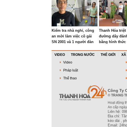
Kiểm tra nhà nghỉ, công
Thanh Hóa triệt
an mời làm việc cô gái
đường dây đán
SN 2001 và 1 người đàn
bằng hình thức
ông
bóng đá
VIDEO
TRONG NƯỚC
THẾ GIỚI
XÃ
Video
Pháp luật
Thể thao
Công Ty C
®
TRANG T
Hoạt động t
An cấp ngày
Liên hệ: 09
Địa chỉ: T
kéo dài , 
Email: 24h