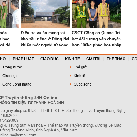
 xóa
Điều tra vụ án mạng tại
CSGT Công an Quảng Trị
h bạc
kho sầu riêng ở Đồng Nai
bắt đối tượng vận chuyển
 cá độ
khiến một người tử vong
hơn 100kg pháo hoa nhập
lậu
 HỘI
PHÁP LUẬT
GIÁO DỤC
KINH TẾ
GIẢI TRÍ
THỂ THAO
CỘ
Trong nước
Thế giới
Giáo dục
Kinh tế
Cộng đồng mạng
Cuộc sống
P Truyền thông 24H Online
HÔNG TIN ĐIỆN TỬ THANH HOÁ 24H
heo giấy phép số 91/STTTT-GPTTĐTTH, Sở Thông tin và Truyền thông Nghệ
 16/9/2024
87.429.809
ầng 4, Trung tâm Văn hóa – Thể thao và Truyền thông, đường Lê Mao
phường Trường Vinh, tỉnh Nghệ An, Việt Nam
online.na@gmail.com