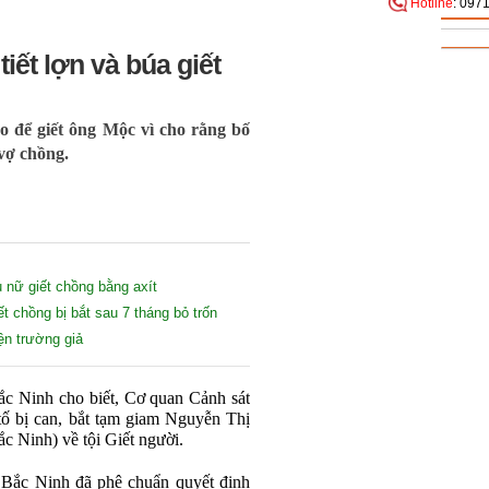
Hotline
: 097
iết lợn và búa giết
 để giết ông Mộc vì cho rằng bố
vợ chồng.
 nữ giết chồng bằng axít
t chồng bị bắt sau 7 tháng bỏ trốn
ện trường giả
ắc Ninh cho biết, Cơ quan Cảnh sát
tố bị can, bắt tạm giam Nguyễn Thị
c Ninh) về tội Giết người.
 Bắc Ninh đã phê chuẩn quyết định