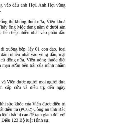
ng vào đầu anh Hợi. Anh Hợi vùng
.
cổng thì không đuổi nữa, Viên khoá
 Thấy ông Mộc đang nằm ở dưới sàn
 liên tiếp nhiều nhát vào phần đầu
đi xuống bếp, lấy 01 con dao, loại
o đâm nhiều nhát vào vùng đầu, mặt
ử động nữa, Viên uống thuốc diệt
n mạn sườn bên trái của mình nhằm
i và Viên được người mọi người đưa
h cấp cứu và điều trị, đến ngày
 khi sức khỏe của Viên được điều trị
át điều tra (PC02) Công an tỉnh Bắc
a lệnh bắt bị can để tạm giam đối với
o Điều 123 Bộ luật Hình sự.