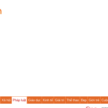
Xã hội
Pháp luật
Giáo dục
Kinh tế
Giải trí
Thể thao
Đẹp
Giới trẻ
Cuộ