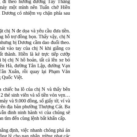
 đi theo hướng đường Tây Thăng
 máy một mình nên Tuấn chở Hiền
à Dương có nhiệm vụ chặn phía sau
t chị N đe dọa và yêu cầu đưa tiền.
 hỗ trợ đồng bọn. Thấy vậy, chị N
n nhưng bị Dương cầm dao đuổi theo.
t vào tay của chị N khi giằng co
t thành. Hiền là kẻ trực tiếp cướp
 bị chị N hô hoán, tất cả lên xe bỏ
Liên Hà, đường Tân Lập, đường Vạn
ân Xuân, rồi quay lại Phạm Văn
g Quốc Việt.
 chiếc ba lô của chị N và thấy bên
, 2 thẻ sinh viên và số tiền vỏn vẹn…
máy và 9.000 đồng, số giấy tờ, ví và
ị trên địa bàn phường Thượng Cát. Ba
vẫn đinh ninh hành vi của chúng sẽ
 an tìm đến cùng lệnh bắt khẩn cấp.
g định, việc nhanh chóng phá án
công lý cho nạn nhân, trừng phạt các