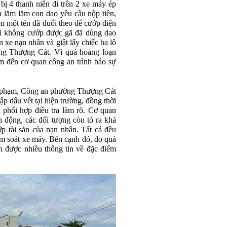
ị 4 thanh niên đi trên 2 xe máy ép
n lăm lăm con dao yêu cầu nộp tiền,
iên một tên đã đuổi theo để cướp điện
hi không cướp được gã đã dùng dao
n xe nạn nhân và giật lấy chiếc ba lô
ng Thượng Cát. Vì quá hoảng loạn
m đến cơ quan công an trình báo sự
tội phạm, Công an phường Thượng Cát
ập dấu vết tại hiện trường, đồng thời
 phối hợp điều tra làm rõ. Cơ quan
h động, các đối tượng còn tỏ ra khá
p tài sản của nạn nhân. Tất cả đều
iểm soát xe máy. Bên cạnh đó, do quá
 được nhiều thông tin về đặc điểm