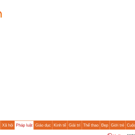
Xã hội
Pháp luật
Giáo dục
Kinh tế
Giải trí
Thể thao
Đẹp
Giới trẻ
Cuộ