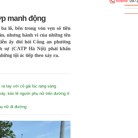
Hotline
: 097
ướp manh động
 ba lô, bên trong vỏn vẹn số tiền
hân, nhưng hành vi của những tên
tiễn ấy đòi hỏi Công an phường
h sự (CATP Hà Nội) phải khẩn
hững tội ác tiếp theo xảy ra.
a tay với cô gái lúc rạng sáng
áy, kéo lê người phụ nữ trên đường ở
phụ nữ đi đường