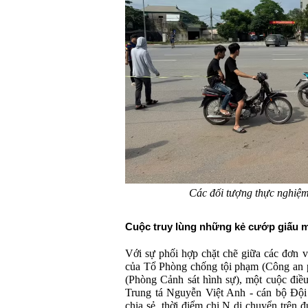
Các đối tượng thực nghiệm
Cuộc truy lùng những kẻ cướp giấu 
Với sự phối hợp chặt chẽ giữa các đơn v
của Tổ Phòng chống tội phạm (Công an 
(Phòng Cảnh sát hình sự), một cuộc điều
Trung tá Nguyễn Việt Anh - cán bộ Đội
chia sẻ, thời điểm chị N di chuyển trên