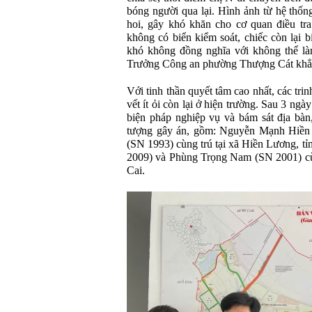
bóng người qua lại. Hình ảnh từ hệ thốn
hoi, gây khó khăn cho cơ quan điều tra
không có biển kiểm soát, chiếc còn lại b
khó không đồng nghĩa với không thể l
Trưởng Công an phường Thượng Cát khẳ
Với tinh thần quyết tâm cao nhất, các trin
vết ít ỏi còn lại ở hiện trường. Sau 3 ng
biện pháp nghiệp vụ và bám sát địa bàn
tượng gây án, gồm: Nguyễn Mạnh Hiề
(SN 1993) cùng trú tại xã Hiền Lương, 
2009) và Phùng Trọng Nam (SN 2001) cùn
Cai.