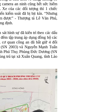
g camera an ninh cũng hết sức hiếm
. Xe của các đối tượng thì 1 chiếc
iển kiểm soát đã bị bịt kín. “Nhưng
àm được” - Thượng tá Lê Văn Phú,
ng định.
h sát hình sự đã kiên trì theo các dấu
ày đêm tập trung áp dụng đồng bộ các
, cơ quan công an đã bắt giữ 4 đối
n (SN 2003) và Nguyễn Mạnh Tuấn
tỉnh Phú Thọ; Phùng Đức Dương (SN
g trú tại xã Xuân Quang, tỉnh Lào