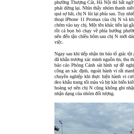
phường Thượng Cát, Hà Nội thì bất ngờ b
phải dừng lại. Nhìn thấy nhóm thanh niê
quá sợ hãi, chị N lùi lại phía sau. Tuy nh
thoại iPhone 11 Promax của chị N và k
chém vào tay chị. Một tên khác tiến lại gầ
rồi cả bọn bỏ chạy về phía hướng phườ
nên đến tận chiều hôm sau chị N mới dá
việc.
Ngay sau khi tiếp nhận tin báo tố giác 
đã khẩn trương xác minh nguồn tin, thu th
báo cáo Phòng Cảnh sát hình sự đề nghị
công an xác định, ngoài hành vi rất man
chuyên nghiệp khi thực hiện hành vi cướ
đeo khẩu trang tối màu và bịt kín biển k
hoảng sợ nên chị N cũng không ghi nhận
nhận dạng của nhóm đối tượng.