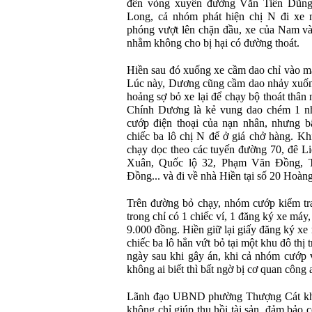
đến vòng xuyến đường Văn Tiến Dũng
Long, cả nhóm phát hiện chị N đi xe
phóng vượt lên chặn đầu, xe của Nam v
nhằm không cho bị hại có đường thoát.
Hiền sau đó xuống xe cầm dao chỉ vào mặ
Lúc này, Dương cũng cầm dao nhảy xuống
hoảng sợ bỏ xe lại để chạy bộ thoát thâ
Chính Dương là kẻ vung dao chém 1 nhá
cướp điện thoại của nạn nhân, nhưng bấ
chiếc ba lô chị N để ở giá chở hàng. Khi
chạy dọc theo các tuyến đường 70, đê 
Xuân, Quốc lộ 32, Phạm Văn Đồng, T
Đồng... và đi về nhà Hiền tại số 20 Hoàn
Trên đường bỏ chạy, nhóm cướp kiểm tra
trong chỉ có 1 chiếc ví, 1 đăng ký xe máy
9.000 đồng. Hiền giữ lại giấy đăng ký xe 
chiếc ba lô hắn vứt bỏ tại một khu đô th
ngày sau khi gây án, khi cả nhóm cướp 
không ai biết thì bất ngờ bị cơ quan công
Lãnh đạo UBND phường Thượng Cát khẳn
không chỉ giúp thu hồi tài sản, đảm bảo 