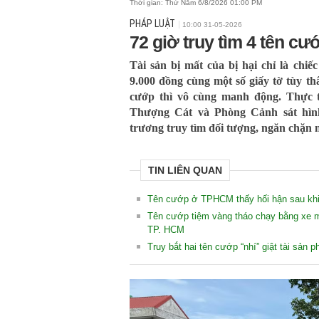
Thời gian:
Thứ Năm 6/8/2026 01:00 PM
PHÁP LUẬT
10:00 31-05-2026
72 giờ truy tìm 4 tên c
Tài sản bị mất của bị hại chỉ là chiếc
9.000 đồng cùng một số giấy tờ tùy t
cướp thì vô cùng manh động. Thực 
Thượng Cát và Phòng Cảnh sát hìn
trương truy tìm đối tượng, ngăn chặn n
TIN LIÊN QUAN
Tên cướp ở TPHCM thấy hối hận sau khi r
Tên cướp tiệm vàng tháo chạy bằng xe m
TP. HCM
Truy bắt hai tên cướp “nhí” giật tài sản 