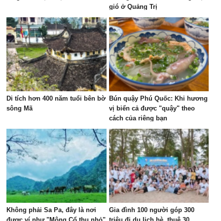
gió ở Quảng Trị
Di tích hơn 400 năm tuổi bên bờ
Bún quậy Phú Quốc: Khi hương
sông Mã
vị biển cả được "quậy" theo
cách của riêng bạn
Không phải Sa Pa, đây là nơi
Gia đình 100 người góp 300
được ví như "Mông Cổ thu nhỏ"
triệu đi du lịch hè, thuê 30