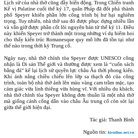
Lịch sử của nhà thờ cũng đầy biến động. Trong Chiến tranh
Kế vị Palatine cuối thế kỷ 17, quân Pháp đã đốt phá thành
phố Speyer khiến phần lớn công trình bị hư hại nghiêm
trọng. Tuy nhiên, nhà thờ sau đó được phục dựng nhiều lần
và vẫn giữ được phần cốt lõi nguyên bản từ thế kỷ 11. Điều
này khiến Speyer trở thành một trong những ví dụ hiếm hoi
cho thấy kiến trúc Romanesque quy mô lớn đã tồn tại như
thế nào trong thời kỳ Trung cổ.
Ngày nay, nhà thờ chính tòa Speyer được UNESCO công
nhận là Di sản Thế giới và thường được xem là “cuốn sách
bằng đá” kể lại lịch sử quyền lực châu Âu thời phong kiến.
Khi ánh nắng chiều chiếu lên lớp sa thạch đỏ của công
trình, toàn bộ nhà thờ ánh lên màu vàng cam trầm mặc, tạo
cảm giác vừa linh thiêng vừa hùng vĩ. Với nhiều du khách,
nhà thờ chính tòa Speyer không đơn thuần là một nhà thờ
mà giống cánh cổng dẫn vào châu Âu trung cổ còn sót lại
giữa thế giới hiện đại.
Tác giả:
Thanh Bình
Nguồn tin:
kienthuc.net.vn