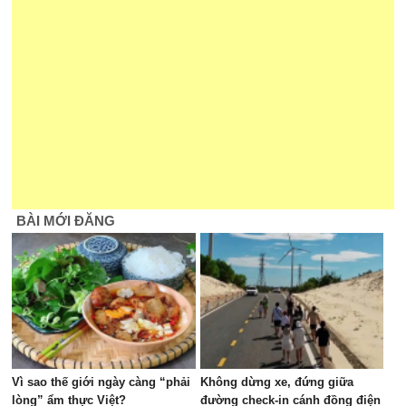
BÀI MỚI ĐĂNG
Vì sao thế giới ngày càng “phải
Không dừng xe, đứng giữa
lòng” ẩm thực Việt?
đường check-in cánh đồng điện