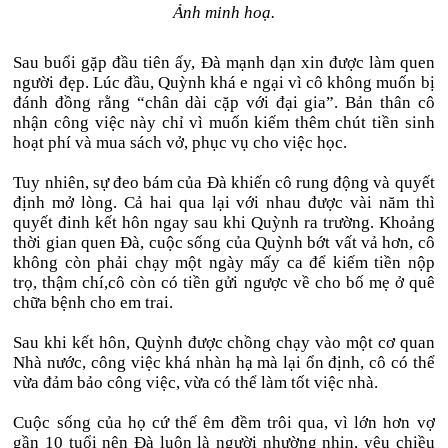
Ảnh minh hoạ.
Sau buổi gặp đầu tiên ấy, Đà mạnh dạn xin được làm quen
người đẹp. Lúc đầu, Quỳnh khá e ngại vì cô không muốn bị
đánh đồng rằng “chân dài cặp với đại gia”. Bản thân cô
nhận công việc này chỉ vì muốn kiếm thêm chút tiền sinh
hoạt phí và mua sách vở, phục vụ cho việc học.
Tuy nhiên, sự đeo bám của Đà khiến cô rung động và quyết
định mở lòng. Cả hai qua lại với nhau được vài năm thì
quyết đinh kết hôn ngay sau khi Quỳnh ra trường. Khoảng
thời gian quen Đà, cuộc sống của Quỳnh bớt vất vả hơn, cô
không còn phải chạy một ngày mấy ca để kiếm tiền nộp
trọ, thậm chí,cô còn có tiền gửi ngược về cho bố mẹ ở quê
chữa bệnh cho em trai.
Sau khi kết hôn, Quỳnh được chồng chạy vào một cơ quan
Nhà nước, công việc khá nhàn hạ mà lại ổn định, cô có thể
vừa đảm bảo công việc, vừa có thể làm tốt việc nhà.
Cuộc sống của họ cứ thế êm đềm trôi qua, vì lớn hơn vợ
gần 10 tuổi nên Đà luôn là người nhường nhịn, yêu chiều