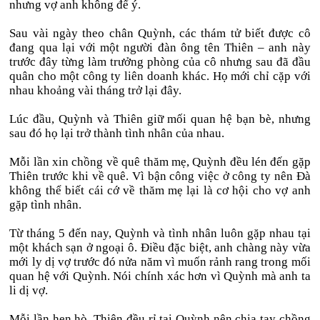
nhưng vợ anh không để ý.
Sau vài ngày theo chân Quỳnh, các thám tử biết được cô
đang qua lại với một người đàn ông tên Thiên – anh này
trước đây từng làm trưởng phòng của cô nhưng sau đã đầu
quân cho một công ty liên doanh khác. Họ mới chỉ cặp với
nhau khoảng vài tháng trở lại đây.
Lúc đầu, Quỳnh và Thiên giữ mối quan hệ bạn bè, nhưng
sau đó họ lại trở thành tình nhân của nhau.
Mỗi lần xin chồng về quê thăm mẹ, Quỳnh đều lén đến gặp
Thiên trước khi về quê. Vì bận công việc ở công ty nên Đà
không thể biết cái cớ về thăm mẹ lại là cơ hội cho vợ anh
gặp tình nhân.
Từ tháng 5 đến nay, Quỳnh và tình nhân luôn gặp nhau tại
một khách sạn ở ngoại ô. Điều đặc biệt, anh chàng này vừa
mới ly dị vợ trước đó nửa năm vì muốn rảnh rang trong mối
quan hệ với Quỳnh. Nói chính xác hơn vì Quỳnh mà anh ta
li dị vợ.
Mỗi lần hẹn hò, Thiên đều rỉ tai Quỳnh nên chia tay chồng