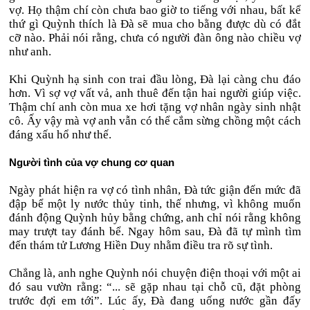
vợ. Họ thậm chí còn chưa bao giờ to tiếng với nhau, bất kể
thứ gì Quỳnh thích là Đà sẽ mua cho bằng được dù có đắt
cỡ nào. Phải nói rằng, chưa có người đàn ông nào chiều vợ
như anh.
Khi Quỳnh hạ sinh con trai đầu lòng, Đà lại càng chu đáo
hơn. Vì sợ vợ vất vả, anh thuê đến tận hai người giúp việc.
Thậm chí anh còn mua xe hơi tặng vợ nhân ngày sinh nhật
cô. Ấy vậy mà vợ anh vẫn có thể cắm sừng chồng một cách
đáng xấu hổ như thế.
Người tình của vợ chung cơ quan
Ngày phát hiện ra vợ có tình nhân, Đà tức giận đến mức đã
đập bể một ly nước thủy tinh, thế nhưng, vì không muốn
đánh động Quỳnh hủy bằng chứng, anh chỉ nói rằng không
may trượt tay đánh bể. Ngay hôm sau, Đà đã tự mình tìm
đến thám tử Lương Hiền Duy nhằm điều tra rõ sự tình.
Chẳng là, anh nghe Quỳnh nói chuyện điện thoại với một ai
đó sau vườn rằng: “... sẽ gặp nhau tại chỗ cũ, đặt phòng
trước đợi em tới”. Lúc ấy, Đà đang uống nước gần đấy