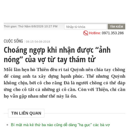
Thời gian:
Thứ Năm 6/8/2026 10:27 PM
Hotline
: 0971.353.286
CUỘC SỐNG
08:15 04-08-2018
Choáng ngợp khi nhận được “ảnh
nóng” của vợ từ tay thám tử
Mỗi lần hẹn hò Thiên đều rỉ tai Quỳnh nên chia tay chồng
để cùng anh ta xây dựng hạnh phúc. Thế nhưng Quỳnh
không chịu, bởi cô cho rằng Đà là người chồng có thể đáp
ứng cho cô tất cả những gì cô cần. Còn với Thiện, chỉ cần
họ vẫn gặp nhau như thế này là ổn.
TIN LIÊN QUAN
Bí mật mà kẻ thứ ba nào cũng dễ dàng "hạ gục" các bà vợ