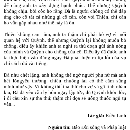
để cùng anh ta xây dựng hạnh phúc. Thế nhưng Quỳnh
không chịu, bởi côc ho rằng Đà là người chồng có thể đáp
ứng cho cô tất cả những gì cô cần, còn với Thiên, chỉ cần
họ vẫn gặp nhau như thế này là ổn.
Thiên không cam tâm, anh ta thậm chí phải bỏ vợ vì mối
quan hệ với Quỳnh, thế nhưng Quỳnh lại không muốn bỏ
chồng, điều ấy khiến anh ta nghĩ ra thủ đoạn gửi ảnh nóng
của mình và Quỳnh cho chồng của cô. Điều ấy đã được anh
ta thực hiện vào đúng ngày Đà phát hiện ra tội lỗi của vợ
chỉ cách đó vài tiếng.
Đà như chết lặng, anh không thể ngờ người phụ nữ mà anh
hết lòngyêu thương, chiều chuộng lại có thể cắm sừng
mình như vậy. Vì không thể tha thứ cho vợ và gã tình nhân
kia, Đà đã yêu cầu ly hôn ngay lập tức, dù Quỳnh khóc lóc,
ỉ ôi cầu xin sự tha thứ, thậm chí dọa sẽ uống thuốc ngủ tự
vẫn...
Tác giả:
Kiều Linh
Nguồn tin:
Báo Đời sống và Pháp luật