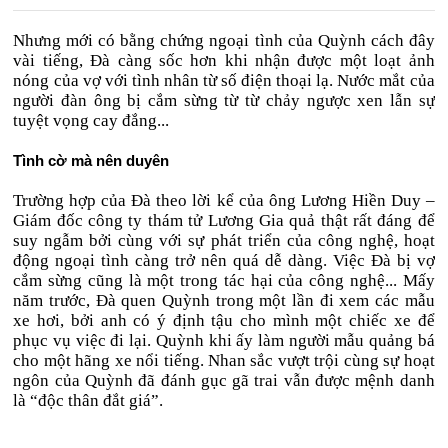
Nhưng mới có bằng chứng ngoại tình của Quỳnh cách đây
vài tiếng, Đà càng sốc hơn khi nhận được một loạt ảnh
nóng của vợ với tình nhân từ số điện thoại lạ. Nước mắt của
người đàn ông bị cắm sừng từ từ chảy ngược xen lẫn sự
tuyệt vọng cay đắng...
Tình cờ mà nên duyên
Trường hợp của Đà theo lời kể của ông Lương Hiền Duy –
Giám đốc công ty thám tử Lương Gia quả thật rất đáng để
suy ngẫm bởi cùng với sự phát triển của công nghệ, hoạt
động ngoại tình càng trở nên quá dễ dàng. Việc Đà bị vợ
cắm sừng cũng là một trong tác hại của công nghệ... Mấy
năm trước, Đà quen Quỳnh trong một lần đi xem các mẫu
xe hơi, bởi anh có ý định tậu cho mình một chiếc xe để
phục vụ việc đi lại. Quỳnh khi ấy làm người mẫu quảng bá
cho một hãng xe nổi tiếng. Nhan sắc vượt trội cùng sự hoạt
ngôn của Quỳnh đã đánh gục gã trai vẫn được mệnh danh
là “độc thân đắt giá”.