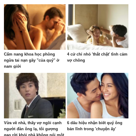
Cẩm nang khoa học phòng
4 cử chỉ nhỏ 'thắt chặt' tình cảm
ngừa tai nạn gãy "của quý" ở
vợ chồng
nam giới
Vừa về nhà, thấy vợ ngồi cạnh
6 dấu hiệu nhận biết quý ông
người đàn ông lạ, tôi gượng
bản lĩnh trong 'chuyện ấy'
gạo rời khỏi nhà không nói một