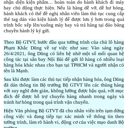
nhận diện kiện phẩm… hoàn toàn do hành khách đi máy
bay chủ động thực hiện. Nếu là hàng dễ vỡ, dễ hư hỏng,
hành khách có thể đề nghị nhân viên làm thủ tục cung cấp
thẻ tag dán vào kiện hành lý để được lưu ý hơn trong quá
trình bốc xếp lên/xuống máy bay và trả hàng tại đảo băng
chuyền hành lý ký gửi.
Theo Bộ GTVT, bước đầu qua tường trình của chủ lô hàng
Phạm Khắc Dũng về sự việc
như sau: Vào sáng ngày
26/4/2021, ông Dũng có liên hệ nhờ một số mối quan hệ
công tác tại sân bay Nội Bài để gửi lô hàng có nhiều loại
hàng hóa khác nhau cho bạn tại TPHCM và người nhận có
tên là Mạnh.
Sau khi được làm các thủ tục tiếp nhận hàng hóa, ông Dũng
đã dán thông tin Bộ trưởng Bộ GTVT lên các thùng hàng
với suy nghĩ đơn giản, không lường được hậu quả, với mục
đích để được hỗ trợ chuyển hàng nhanh trong ngày và
tránh hư hỏng trong quá trình vận chuyển.
Hiện Văn phòng Bộ GTVT đã cho nhân viên trên tạm dừng
công việc và đang tiếp tục xác minh về thông tin theo
tường trình, làm rõ hành vi, động cơ của việc mạo danh Bộ
trưởng.