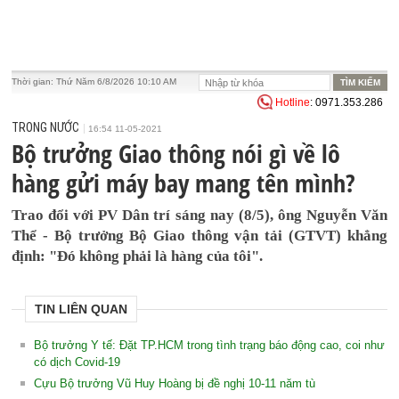
Thời gian:
Thứ Năm 6/8/2026 10:10 AM
Hotline
: 0971.353.286
TRONG NƯỚC
16:54 11-05-2021
Bộ trưởng Giao thông nói gì về lô
hàng gửi máy bay mang tên mình?
Trao đổi với PV Dân trí sáng nay (8/5), ông Nguyễn Văn
Thể - Bộ trưởng Bộ Giao thông vận tải (GTVT) khẳng
định: "Đó không phải là hàng của tôi".
TIN LIÊN QUAN
Bộ trưởng Y tế: Đặt TP.HCM trong tình trạng báo động cao, coi như
có dịch Covid-19
Cựu Bộ trưởng Vũ Huy Hoàng bị đề nghị 10-11 năm tù