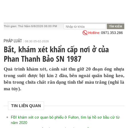
Thời gian:
Thứ Năm 6/8/2026 06:00 PM
Hotline
: 0971.353.286
PHÁP LUẬT
08:30 05-02-2026
Bắt, khám xét khẩn cấp nơi ở của
Phan Thanh Bảo SN 1987
Quá trình khám xét, cảnh sát thu giữ 20 đoạn ống nhựa
trong suốt được bịt kín 2 đầu, bên ngoài quấn băng keo,
bên trong chứa chất rắn dạng tinh thể màu trắng (nghi là
ma túy).
TIN LIÊN QUAN
FBI khám xét cơ quan bỏ phiếu ở Fulton, tìm lại hồ sơ bầu cử từ
năm 2020