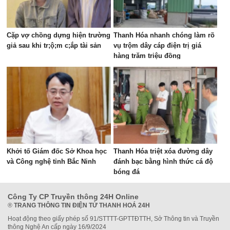
Cặp vợ chồng dựng hiện trường
Thanh Hóa nhanh chóng làm rõ
giả sau khi tr;ộ;m c;ắp tài sản
vụ trộm dây cáp điện trị giá
hàng trăm triệu đồng
Khởi tố Giám đốc Sở Khoa học
Thanh Hóa triệt xóa đường dây
và Công nghệ tỉnh Bắc Ninh
đánh bạc bằng hình thức cá độ
bóng đá
Công Ty CP Truyền thông 24H Online
®
TRANG THÔNG TIN ĐIỆN TỬ THANH HOÁ 24H
Hoạt động theo giấy phép số 91/STTTT-GPTTĐTTH, Sở Thông tin và Truyền
thông Nghệ An cấp ngày 16/9/2024