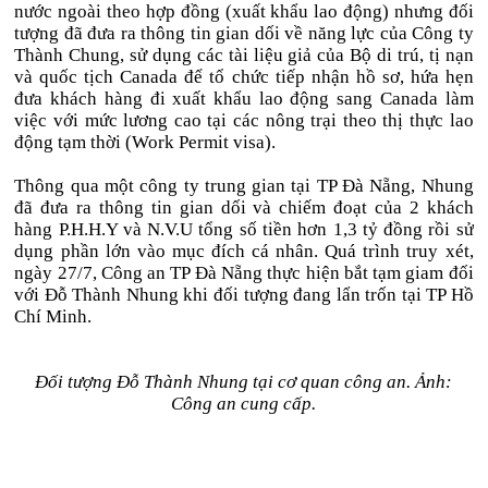
nước ngoài theo hợp đồng (xuất khẩu lao động) nhưng đối
tượng đã đưa ra thông tin gian dối về năng lực của Công ty
Thành Chung, sử dụng các tài liệu giả của Bộ di trú, tị nạn
và quốc tịch Canada để tổ chức tiếp nhận hồ sơ, hứa hẹn
đưa khách hàng đi xuất khẩu lao động sang Canada làm
việc với mức lương cao tại các nông trại theo thị thực lao
động tạm thời (Work Permit visa).
Thông qua một công ty trung gian tại TP Đà Nẵng, Nhung
đã đưa ra thông tin gian dối và chiếm đoạt của 2 khách
hàng P.H.H.Y và N.V.U tổng số tiền hơn 1,3 tỷ đồng rồi sử
dụng phần lớn vào mục đích cá nhân. Quá trình truy xét,
ngày 27/7, Công an TP Đà Nẵng thực hiện bắt tạm giam đối
với Đỗ Thành Nhung khi đối tượng đang lẩn trốn tại TP Hồ
Chí Minh.
Đối tượng Đỗ Thành Nhung tại cơ quan công an. Ảnh:
Công an cung cấp.