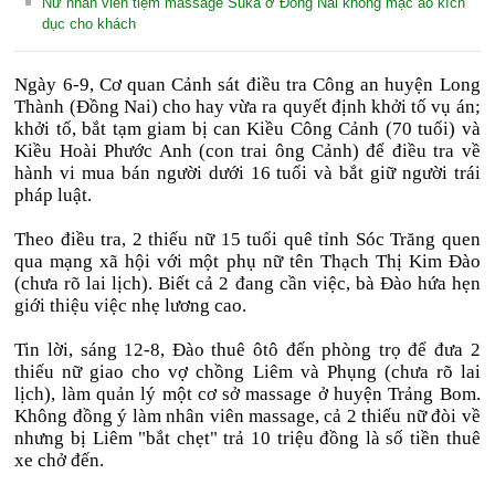
Nữ nhân viên tiệm massage Suka ở Đồng Nai không mặc áo kích
dục cho khách
Ngày 6-9, Cơ quan Cảnh sát điều tra Công an huyện Long
Thành (Đồng Nai) cho hay vừa ra quyết định khởi tố vụ án;
khởi tố, bắt tạm giam bị can Kiều Công Cảnh (70 tuổi) và
Kiều Hoài Phước Anh (con trai ông Cảnh) để điều tra về
hành vi mua bán người dưới 16 tuổi và bắt giữ người trái
pháp luật.
Theo điều tra, 2 thiếu nữ 15 tuổi quê tỉnh Sóc Trăng quen
qua mạng xã hội với một phụ nữ tên Thạch Thị Kim Đào
(chưa rõ lai lịch). Biết cả 2 đang cần việc, bà Đào hứa hẹn
giới thiệu việc nhẹ lương cao.
Tin lời, sáng 12-8, Đào thuê ôtô đến phòng trọ để đưa 2
thiếu nữ giao cho vợ chồng Liêm và Phụng (chưa rõ lai
lịch), làm quản lý một cơ sở massage ở huyện Trảng Bom.
Không đồng ý làm nhân viên massage, cả 2 thiếu nữ đòi về
nhưng bị Liêm "bắt chẹt" trả 10 triệu đồng là số tiền thuê
xe chở đến.