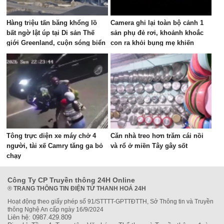
Hàng triệu tấn băng khổng lồ
Camera ghi lại toàn bộ cảnh 1
bất ngờ lật úp tại Di sản Thế
sản phụ đẻ rơi, khoảnh khoắc
giới Greenland, cuộn sóng biển
con ra khỏi bụng mẹ khiến
dâng cao tạo cảnh tượng khó
nhiều người thót tim
tin
Tông trực diện xe máy chở 4
Căn nhà treo hơn trăm cái nồi
người, tài xế Camry tăng ga bỏ
và rổ ở miền Tây gây sốt
chạy
Công Ty CP Truyền thông 24H Online
®
TRANG THÔNG TIN ĐIỆN TỬ THANH HOÁ 24H
Hoạt động theo giấy phép số 91/STTTT-GPTTĐTTH, Sở Thông tin và Truyền
thông Nghệ An cấp ngày 16/9/2024
Liên hệ: 0987.429.809