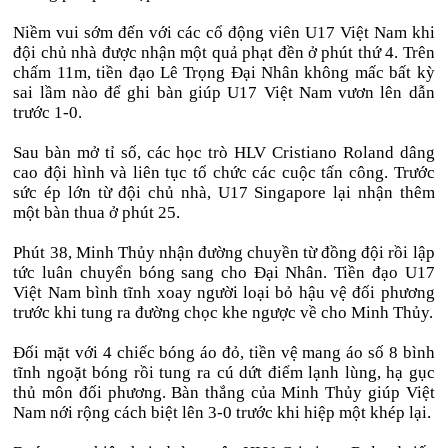
Niềm vui sớm đến với các cổ động viên U17 Việt Nam khi
đội chủ nhà được nhận một quả phạt đền ở phút thứ 4. Trên
chấm 11m, tiền đạo Lê Trọng Đại Nhân không mấc bất kỳ
sai lầm nào để ghi bàn giúp U17 Việt Nam vươn lên dẫn
trước 1-0.
Sau bàn mở tỉ số, các học trò HLV Cristiano Roland dâng
cao đội hình và liên tục tổ chức các cuộc tấn công. Trước
sức ép lớn từ đội chủ nhà, U17 Singapore lại nhận thêm
một bàn thua ở phút 25.
Phút 38, Minh Thủy nhận đường chuyền từ đồng đội rồi lập
tức luân chuyển bóng sang cho Đại Nhân. Tiền đạo U17
Việt Nam bình tĩnh xoay người loại bỏ hậu vệ đối phương
trước khi tung ra đường chọc khe ngược về cho Minh Thủy.
Đối mặt với 4 chiếc bóng áo đỏ, tiền vệ mang áo số 8 bình
tĩnh ngoặt bóng rồi tung ra cú dứt điểm lạnh lùng, hạ gục
thủ môn đối phương. Bàn thắng của Minh Thủy giúp Việt
Nam nới rộng cách biệt lên 3-0 trước khi hiệp một khép lại.