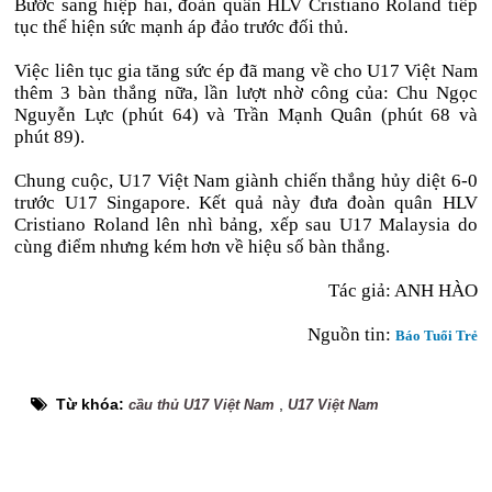
Bước sang hiệp hai, đoàn quân HLV Cristiano Roland tiếp
tục thể hiện sức mạnh áp đảo trước đối thủ.
Việc liên tục gia tăng sức ép đã mang về cho U17 Việt Nam
thêm 3 bàn thắng nữa, lần lượt nhờ công của: Chu Ngọc
Nguyễn Lực (phút 64) và Trần Mạnh Quân (phút 68 và
phút 89).
Chung cuộc, U17 Việt Nam giành chiến thắng hủy diệt 6-0
trước U17 Singapore. Kết quả này đưa đoàn quân HLV
Cristiano Roland lên nhì bảng, xếp sau U17 Malaysia do
cùng điểm nhưng kém hơn về hiệu số bàn thắng.
Tác giả: ANH HÀO
Nguồn tin:
Báo Tuổi Trẻ
Từ khóa:
,
cầu thủ U17 Việt Nam
U17 Việt Nam