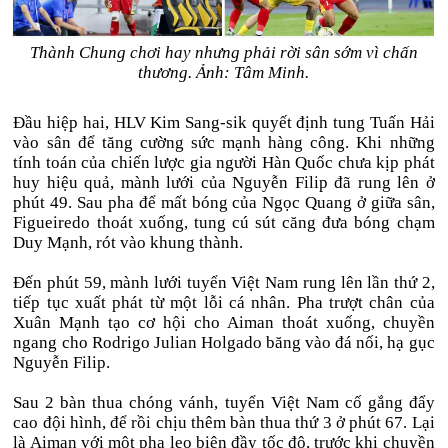
Thành Chung chơi hay nhưng phải rời sân sớm vì chấn
thương. Ảnh: Tâm Minh.
Đầu hiệp hai, HLV Kim Sang-sik quyết định tung Tuấn Hải
vào sân để tăng cường sức mạnh hàng công. Khi những
tính toán của chiến lược gia người Hàn Quốc chưa kịp phát
huy hiệu quả, mành lưới của Nguyễn Filip đã rung lên ở
phút 49. Sau pha để mất bóng của Ngọc Quang ở giữa sân,
Figueiredo thoát xuống, tung cú sút căng đưa bóng chạm
Duy Mạnh, rót vào khung thành.
Đến phút 59, mành lưới tuyển Việt Nam rung lên lần thứ 2,
tiếp tục xuất phát từ một lỗi cá nhân. Pha trượt chân của
Xuân Mạnh tạo cơ hội cho Aiman thoát xuống, chuyền
ngang cho Rodrigo Julian Holgado băng vào đá nối, hạ gục
Nguyễn Filip.
Sau 2 bàn thua chóng vánh, tuyển Việt Nam cố gắng đẩy
cao đội hình, để rồi chịu thêm bàn thua thứ 3 ở phút 67. Lại
là Aiman với một pha leo biên đầy tốc độ, trước khi chuyền