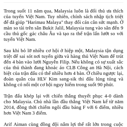
Trong suốt 11 năm qua, Malaysia luôn là đối thủ ưa thích
của tuyển Việt Nam. Tuy nhiên, chính sách nhập tịch triệt
để đã giúp "Harimau Malaya" thay đổi cán cân sức mạnh. Ở
màn so tài trên sân Bukit Jalil, Malaysia tung vào sân đến 9
cầu thủ gốc gác châu Âu và tạo ra thế trận lấn lướt so với
tuyển Việt Nam.
Sau khi bỏ lỡ nhiều cơ hội ở hiệp một, Malaysia tận dụng
triệt để sai sót nơi tuyến giữa và hàng thủ Việt Nam để trút
đến 4 bàn vào lưới Nguyễn Filip. Nếu không có sự xuất sắc
của thủ thành đang khoác áo CLB Công an Hà Nội, cách
biệt của trận đấu có thể nhiều hơn 4 bàn. Ở chiều ngược lại,
đoàn quân của HLV Kim sang-sik thi đấu lúng túng và
không có nổi một cơ hội nguy hiểm trong suốt 90 phút.
Trận đấu khép lại với chiến thắng thuyết phục 4-0 dành
cho Malaysia. Chủ nhà lần đầu thắng Việt Nam kể từ năm
2014, đồng thời chiếm ngôi đầu bảng F với 6 điểm, nhiều
hơn Việt Nam 3 điểm.
Arif Aiman cùng đồng đội nắm lợi thế rất lớn trong cuộc