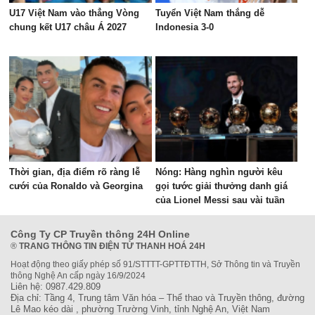
U17 Việt Nam vào thẳng Vòng
Tuyển Việt Nam thắng dễ
chung kết U17 châu Á 2027
Indonesia 3-0
Thời gian, địa điểm rõ ràng lễ
Nóng: Hàng nghìn người kêu
cưới của Ronaldo và Georgina
gọi tước giải thưởng danh giá
của Lionel Messi sau vài tuần
được vinh danh?
Công Ty CP Truyền thông 24H Online
®
TRANG THÔNG TIN ĐIỆN TỬ THANH HOÁ 24H
Hoạt động theo giấy phép số 91/STTTT-GPTTĐTTH, Sở Thông tin và Truyền
thông Nghệ An cấp ngày 16/9/2024
Liên hệ: 0987.429.809
Địa chỉ: Tầng 4, Trung tâm Văn hóa – Thể thao và Truyền thông, đường
Lê Mao kéo dài , phường Trường Vinh, tỉnh Nghệ An, Việt Nam