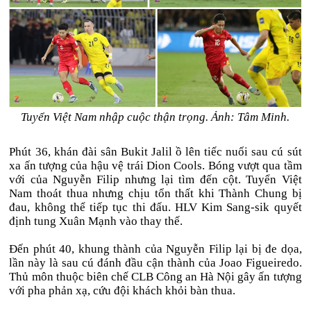
Tuyển Việt Nam nhập cuộc thận trọng. Ảnh: Tâm Minh.
Phút 36, khán đài sân Bukit Jalil ồ lên tiếc nuối sau cú sút
xa ấn tượng của hậu vệ trái Dion Cools. Bóng vượt qua tầm
với của Nguyễn Filip nhưng lại tìm đến cột. Tuyển Việt
Nam thoát thua nhưng chịu tổn thất khi Thành Chung bị
đau, không thể tiếp tục thi đấu. HLV Kim Sang-sik quyết
định tung Xuân Mạnh vào thay thế.
Đến phút 40, khung thành của Nguyễn Filip lại bị đe dọa,
lần này là sau cú đánh đầu cận thành của Joao Figueiredo.
Thủ môn thuộc biên chế CLB Công an Hà Nội gây ấn tượng
với pha phản xạ, cứu đội khách khỏi bàn thua.