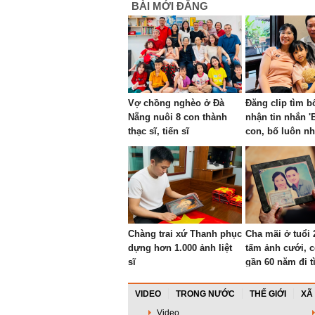
BÀI MỚI ĐĂNG
Vợ chồng nghèo ở Đà
Đăng clip tìm b
Nẵng nuôi 8 con thành
nhận tin nhắn '
thạc sĩ, tiến sĩ
con, bố luôn nh
Chàng trai xứ Thanh phục
Cha mãi ở tuổi 
dựng hơn 1.000 ảnh liệt
tấm ảnh cưới, c
sĩ
gần 60 năm đi t
VIDEO
TRONG NƯỚC
THẾ GIỚI
XÃ
Video