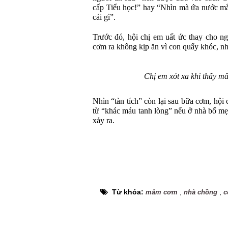
cấp Tiểu học!” hay “Nhìn mà ứa nước mắt
cái gì”.
Trước đó, hội chị em uất ức thay cho n
cơm ra không kịp ăn vì con quấy khóc, nh
Chị em xót xa khi thấy m
Nhìn “tàn tích” còn lại sau bữa cơm, hộ
từ “khác máu tanh lòng” nếu ở nhà bố mẹ
xảy ra.
Từ khóa:
,
,
mâm cơm
nhà chồng
c