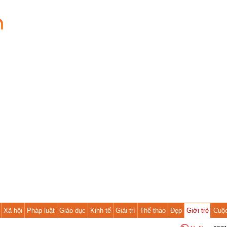
Xã hội
Pháp luật
Giáo dục
Kinh tế
Giải trí
Thể thao
Đẹp
Giới trẻ
Cuộ