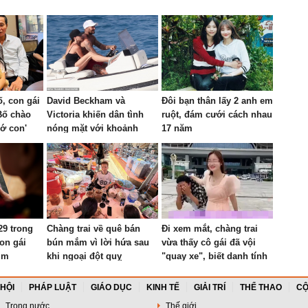
ố, con gái
David Beckham và
Đôi bạn thân lấy 2 anh em
Bố chào
Victoria khiến dân tình
ruột, đám cưới cách nhau
ớ con'
nóng mặt với khoảnh
17 năm
khắc thân mật trên du
thuyền
29 trong
Chàng trai về quê bán
Đi xem mắt, chàng trai
on gái
bún mắm vì lời hứa sau
vừa thấy cô gái đã vội
ìm
khi ngoại đột quỵ
"quay xe", biết danh tính
đối phương ai cũng bất
ngờ
 HỘI
PHÁP LUẬT
GIÁO DỤC
KINH TẾ
GIẢI TRÍ
THỂ THAO
CỘ
Trong nước
Thế giới