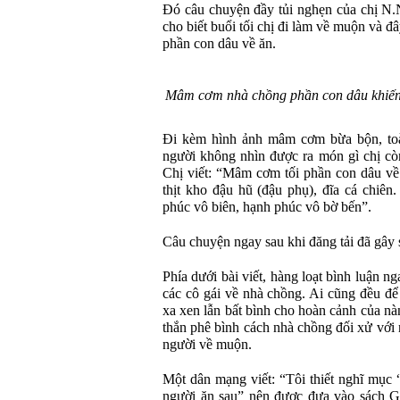
Đó câu chuyện đầy tủi nghẹn của chị N.
cho biết buổi tối chị đi làm về muộn và 
phần con dâu về ăn.
Mâm cơm nhà chồng phần con dâu khiến 
Đi kèm hình ảnh mâm cơm bừa bộn, toà
người không nhìn được ra món gì chị còn 
Chị viết: “Mâm cơm tối phần con dâu về 
thịt kho đậu hũ (đậu phụ), đĩa cá chiê
phúc vô biên, hạnh phúc vô bờ bến”.
Câu chuyện ngay sau khi đăng tải đã gây 
Phía dưới bài viết, hàng loạt bình luận 
các cô gái về nhà chồng. Ai cũng đều để 
xa xen lẫn bất bình cho hoàn cảnh của n
thắn phê bình cách nhà chồng đối xử với
người về muộn.
Một dân mạng viết: “Tôi thiết nghĩ mục
người ăn sau” nên được đưa vào sách G