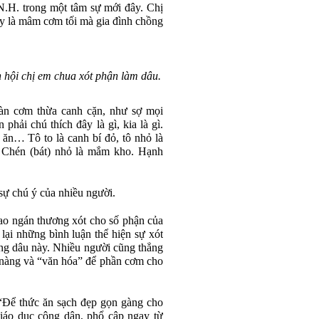
N.H. trong một tâm sự mới đây. Chị
đây là mâm cơm tối mà gia đình chồng
hội chị em chua xót phận làm dâu.
n cơm thừa canh cặn, như sợ mọi
phải chú thích đây là gì, kia là gì.
ăn… Tô to là canh bí đỏ, tô nhỏ là
n. Chén (bát) nhỏ là mắm kho. Hạnh
sự chú ý của nhiều người.
ngao ngán thương xót cho số phận của
lại những bình luận thể hiện sự xót
àng dâu này. Nhiều người cũng thẳng
 nàng và “văn hóa” để phần cơm cho
 “Để thức ăn sạch đẹp gọn gàng cho
iáo dục công dân, phổ cập ngay từ