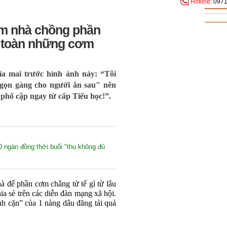
Hotline
: 097
m nhà chồng phần
n toàn những cơm
ỉa mai trước hình ảnh này: “Tôi
 gọn gàng cho người ăn sau" nên
phổ cập ngay từ cấp Tiểu học!”.
ngàn đồng thời buổi "thu không đủ
 để phần cơm chẳng tử tế gì từ lâu
ia sẻ trên các diễn đàn mạng xã hội.
 cặn” của 1 nàng dâu đăng tải quả