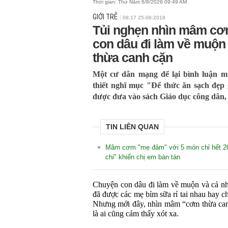
Thời gian:
Thứ Năm 6/8/2026 09:49 AM
GIỚI TRẺ
08:17 25-06-2018
Tủi nghẹn nhìn mâm cơ
con dâu đi làm về muộ
thừa canh cặn
Một cư dân mạng để lại bình luận m
thiết nghĩ mục "Để thức ăn sạch đẹp
được đưa vào sách Giáo dục công dân, 
TIN LIÊN QUAN
Mâm cơm "mẹ đảm" với 5 món chỉ hết 20 
chi" khiến chị em bàn tán
Chuyện con dâu đi làm về muộn và cả nhà
đã được các mẹ bỉm sữa rỉ tai nhau hay ch
Nhưng mới đây, nhìn mâm “cơm thừa canh
là ai cũng cảm thấy xót xa.