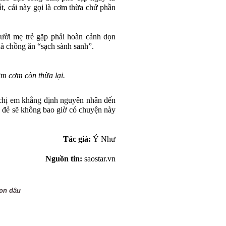
, cái này gọi là cơm thừa chứ phần
gười mẹ trẻ gặp phải hoàn cảnh dọn
à chồng ăn “sạch sành sanh”.
âm cơm còn thừa lại.
i chị em khẳng định nguyên nhân đến
 đẻ sẽ không bao giờ có chuyện này
Tác giả:
Ý Như
Nguồn tin:
saostar.vn
on dâu