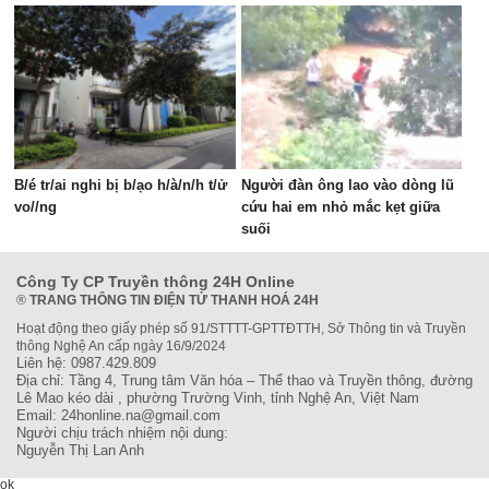
B/é tr/ai nghi bị b/ạo h/à/n/h t/ử
Người đàn ông lao vào dòng lũ
vo//ng
cứu hai em nhỏ mắc kẹt giữa
suối
Công Ty CP Truyền thông 24H Online
®
TRANG THÔNG TIN ĐIỆN TỬ THANH HOÁ 24H
Hoạt động theo giấy phép số 91/STTTT-GPTTĐTTH, Sở Thông tin và Truyền
thông Nghệ An cấp ngày 16/9/2024
Liên hệ: 0987.429.809
Địa chỉ: Tầng 4, Trung tâm Văn hóa – Thể thao và Truyền thông, đường
Lê Mao kéo dài , phường Trường Vinh, tỉnh Nghệ An, Việt Nam
Email: 24honline.na@gmail.com
Người chịu trách nhiệm nội dung:
Nguyễn Thị Lan Anh
ok