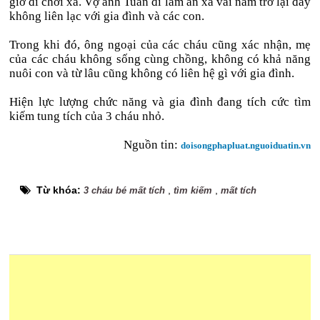
giờ đi chơi xa. Vợ anh Tuấn đi làm ăn xa vài năm trở lại đây
không liên lạc với gia đình và các con.
Trong khi đó, ông ngoại của các cháu cũng xác nhận, mẹ
của các cháu không sống cùng chồng, không có khả năng
nuôi con và từ lâu cũng không có liên hệ gì với gia đình.
Hiện lực lượng chức năng và gia đình đang tích cức tìm
kiếm tung tích của 3 cháu nhỏ.
Nguồn tin:
doisongphapluat.nguoiduatin.vn
Từ khóa:
,
,
3 cháu bé mất tích
tìm kiếm
mất tích