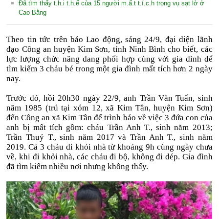
Đã tìm thấy t.h.i t.h.ể của 15 người m.ấ.t t.í.c.h trong vụ sạt lở ở
Cao Bằng
Theo tin tức trên báo Lao động, sáng 24/9, đại diện lãnh
đạo Công an huyện Kim Sơn, tỉnh Ninh Bình cho biết, các
lực lượng chức năng đang phối hợp cùng với gia đình để
tìm kiếm 3 cháu bé trong một gia đình mất tích hơn 2 ngày
nay.
Trước đó, hồi 20h30 ngày 22/9, anh Trần Văn Tuấn, sinh
năm 1985 (trú tại xóm 12, xã Kim Tân, huyện Kim Sơn)
đến Công an xã Kim Tân để trình báo về việc 3 đứa con của
anh bị mất tích gồm: cháu Trần Anh T., sinh năm 2013;
Trần Thuỷ T., sinh năm 2017 và Trần Anh T., sinh năm
2019. Cả 3 cháu đi khỏi nhà từ khoảng 9h cùng ngày chưa
về, khi đi khỏi nhà, các cháu đi bộ, không đi dép. Gia đình
đã tìm kiếm nhiều nơi nhưng không thấy.