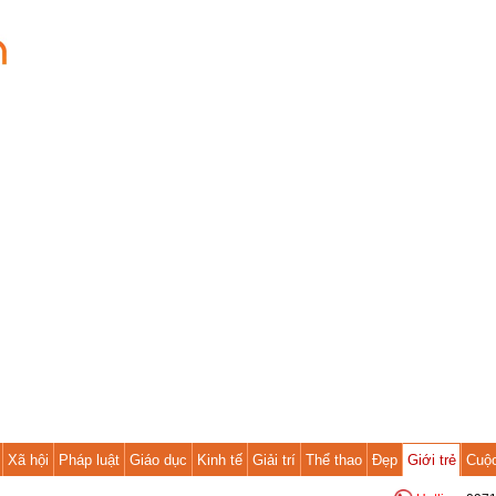
Xã hội
Pháp luật
Giáo dục
Kinh tế
Giải trí
Thể thao
Đẹp
Giới trẻ
Cuộ