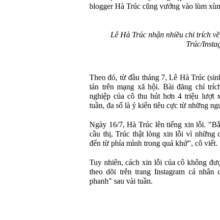
blogger Hà Trúc cũng vướng vào lùm xùm
Lê Hà Trúc nhận nhiều chỉ trích về
Trúc/Insta
Theo đó, từ đầu tháng 7, Lê Hà Trúc (si
tán trên mạng xã hội. Bài đăng chỉ tríc
nghiệp của cô thu hút hơn 4 triệu lượt
tuần, đa số là ý kiến tiêu cực từ những ng
Ngày 16/7, Hà Trúc lên tiếng xin lỗi. "Bằ
cầu thị, Trúc thật lòng xin lỗi vì những
đến từ phía mình trong quá khứ", cô viết.
Tuy nhiên, cách xin lỗi của cô không đ
theo dõi trên trang Instagram cá nhân 
phanh" sau vài tuần.