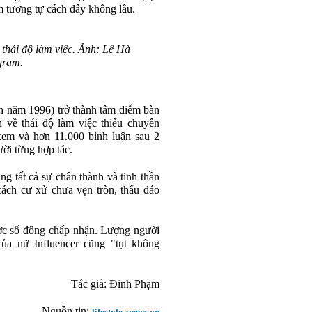
 tương tự cách đây không lâu.
 thái độ làm việc. Ảnh: Lê Hà
gram.
nh năm 1996) trở thành tâm điểm bàn
h về thái độ làm việc thiếu chuyên
 xem và hơn 11.000 bình luận sau 2
ười từng hợp tác.
ng tất cả sự chân thành và tinh thần
 cách cư xử chưa vẹn tròn, thấu đáo
ược số đông chấp nhận. Lượng người
của nữ Influencer cũng "tụt không
Tác giả: Đinh Phạm
Nguồn tin:
lifestyle.znews.vn