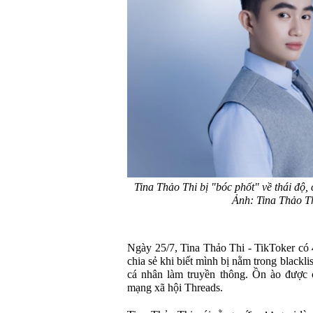
Tina Thảo Thi bị "bóc phốt" về thái độ,
Ảnh: Tina Thảo T
Ngày 25/7, Tina Thảo Thi - TikToker có 4
chia sẻ khi biết mình bị nằm trong blackli
cá nhân làm truyền thông. Ồn ào được c
mạng xã hội Threads.