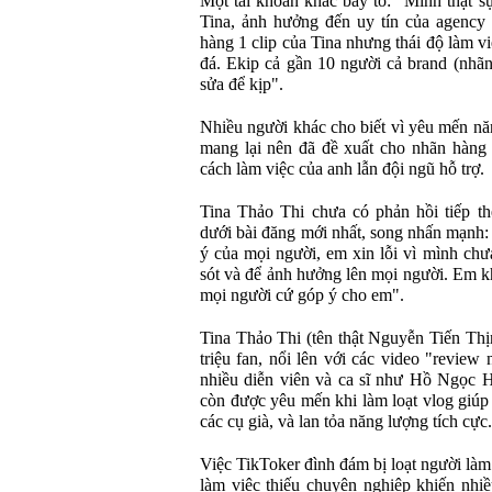
Một tài khoản khác bày tỏ: "Mình thật sự
Tina, ảnh hưởng đến uy tín của agency 
hàng 1 clip của Tina nhưng thái độ làm vi
đá. Ekip cả gần 10 người cả brand (nhã
sửa để kịp".
Nhiều người khác cho biết vì yêu mến nă
mang lại nên đã đề xuất cho nhãn hàng l
cách làm việc của anh lẫn đội ngũ hỗ trợ.
Tina Thảo Thi chưa có phản hồi tiếp th
dưới bài đăng mới nhất, song nhấn mạnh:
ý của mọi người, em xin lỗi vì mình chư
sót và để ảnh hưởng lên mọi người. Em kh
mọi người cứ góp ý cho em".
Tina Thảo Thi (tên thật Nguyễn Tiến Thị
triệu fan, nổi lên với các video "review 
nhiều diễn viên và ca sĩ như Hồ Ngọc 
còn được yêu mến khi làm loạt vlog giúp 
các cụ già, và lan tỏa năng lượng tích cực.
Việc TikToker đình đám bị loạt người làm
làm việc thiếu chuyên nghiệp khiến nhi