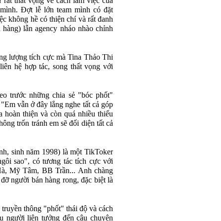
 rất thất vọng về cách làm việc của
mình. Đợt lễ lớn team mình có đặt
ệc không hề có thiện chí và rất đanh
n hàng) lẫn agency nháo nhào chỉnh
ng lượng tích cực mà Tina Thảo Thi
iên hệ hợp tác, song thất vọng với
eo trước những chia sẻ "bóc phốt"
 "Em vẫn ở đây lắng nghe tất cả góp
a hoàn thiện và còn quá nhiều thiếu
ông trốn tránh em sẽ đối diện tất cả
nh, sinh năm 1998) là một TikToker
ngôi sao", có tương tác tích cực với
Hà, Mỹ Tâm, BB Trần... Anh chàng
đỡ người bán hàng rong, đặc biệt là
 truyền thông "phốt" thái độ và cách
ều người liên tưởng đến câu chuyện