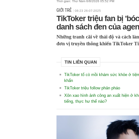
Thời gian:
Thứ Năm 6/8/2026 05:52 PM
GIỚI TRẺ
08:23 26-07-2025
TikToker triệu fan bị 'bó
danh sách đen của age
Những tranh cãi về thái độ và cách làm
đơn vị truyền thông khiến TikToker Tin
TIN LIÊN QUAN
TikToker tố cò mồi khám sức khỏe ở tiệ
khẩn
TikToker triệu follow phản pháo
Xôn xao hình ảnh công an xuất hiện ở kh
tiếng, thực hư thế nào?