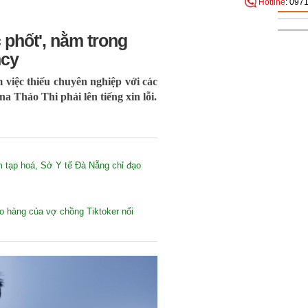
Hotline
: 097
c phốt', nằm trong
ncy
 việc thiếu chuyên nghiệp với các
a Thảo Thi phải lên tiếng xin lỗi.
m tạp hoá, Sở Y tế Đà Nẵng chỉ đạo
o hàng của vợ chồng Tiktoker nổi