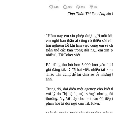
Tina Thảo Thi lên tiếng xin
"Hôm nay em xin phép được gửi một lời x
em nghĩ bản thân ai cũng có thiếu sót v
trải nghiệm tốt khi làm việc cùng em sẽ c
toàn thể các bạn trong đội ngũ em xin p
nhiều", TikToker viết.
Bài đăng thu hút hơn 5.000 lượt yêu thíc
giờ đăng tải. Dưới bài viết, nhiều tài kh
Thảo Thi cũng để lại chia sẻ về những b
anh.
Trong đó, đại diện một agency cho biết 
với lý do "bị bệnh, mặt sưng" nhưng tối
thường. Người này cho biết sau đó tiếp
phản hồi từ đội ngũ của TikToker.