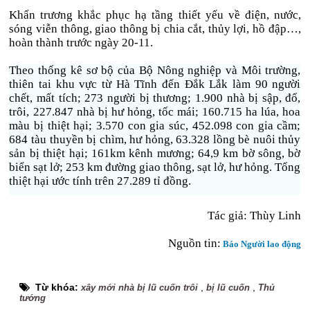
Khẩn trương khắc phục hạ tầng thiết yếu về điện, nước,
sóng viễn thông, giao thông bị chia cắt, thủy lợi, hồ đập…,
hoàn thành trước ngày 20-11.
Theo thống kê sơ bộ của Bộ Nông nghiệp và Môi trường,
thiên tai khu vực từ Hà Tĩnh đến Đắk Lắk làm 90 người
chết, mất tích; 273 người bị thương; 1.900 nhà bị sập, đổ,
trôi, 227.847 nhà bị hư hỏng, tốc mái; 160.715 ha lúa, hoa
màu bị thiệt hại; 3.570 con gia súc, 452.098 con gia cầm;
684 tàu thuyền bị chìm, hư hỏng, 63.328 lồng bè nuôi thủy
sản bị thiệt hại; 161km kênh mương; 64,9 km bờ sông, bờ
biển sạt lở; 253 km đường giao thông, sạt lở, hư hỏng. Tổng
thiệt hại ước tính trên 27.289 tỉ đồng.
Tác giả: Thùy Linh
Nguồn tin:
Báo Người lao động
Từ khóa:
,
,
xây mới nhà bị lũ cuốn trôi
bị lũ cuốn
Thủ
tướng